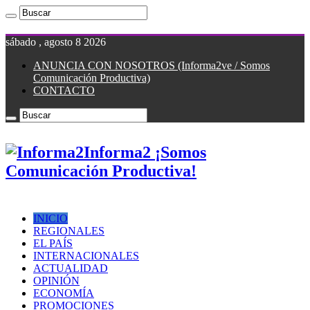
sábado , agosto 8 2026
ANUNCIA CON NOSOTROS (Informa2ve / Somos
Comunicación Productiva)
CONTACTO
Informa2 ¡Somos
Comunicación Productiva!
INICIO
REGIONALES
EL PAÍS
INTERNACIONALES
ACTUALIDAD
OPINIÓN
ECONOMÍA
PROMOCIONES