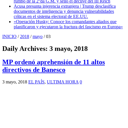
rumbo de la 2°da G.M. y selló el declive del III Reich
Acusa presunta injerencia extranjera | Trump desclasifica
documentos de inteligencia y denuncia vulnerabilidades
críticas en el sistema electoral de EE.UU.
«Operación Husky: Conoce los comandantes aliados que
planificaron y ejecutaron la fractura del fascismo en Europa»
INICIO
/
2018
/
mayo
/
03
Daily Archives:
3 mayo, 2018
MP ordenó aprehensión de 11 altos
directivos de Banesco
3 mayo, 2018
EL PAÍS
,
ULTIMA HORA
0