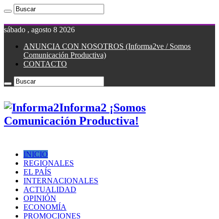
sábado , agosto 8 2026
ANUNCIA CON NOSOTROS (Informa2ve / Somos
Comunicación Productiva)
CONTACTO
Informa2 ¡Somos
Comunicación Productiva!
INICIO
REGIONALES
EL PAÍS
INTERNACIONALES
ACTUALIDAD
OPINIÓN
ECONOMÍA
PROMOCIONES