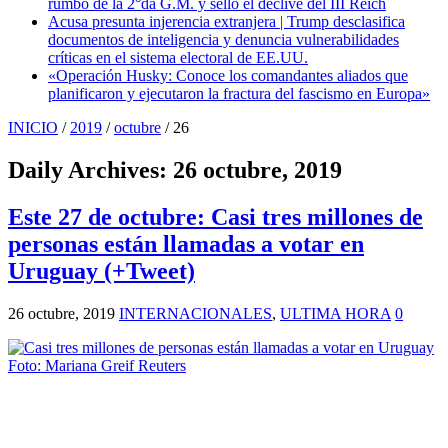
rumbo de la 2°da G.M. y selló el declive del III Reich
Acusa presunta injerencia extranjera | Trump desclasifica
documentos de inteligencia y denuncia vulnerabilidades
críticas en el sistema electoral de EE.UU.
«Operación Husky: Conoce los comandantes aliados que
planificaron y ejecutaron la fractura del fascismo en Europa»
INICIO
/
2019
/
octubre
/
26
Daily Archives:
26 octubre, 2019
Este 27 de octubre: Casi tres millones de
personas están llamadas a votar en
Uruguay (+Tweet)
26 octubre, 2019
INTERNACIONALES
,
ULTIMA HORA
0