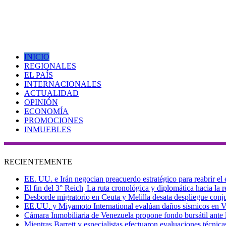
INICIO
REGIONALES
EL PAÍS
INTERNACIONALES
ACTUALIDAD
OPINIÓN
ECONOMÍA
PROMOCIONES
INMUEBLES
RECIENTEMENTE
EE. UU. e Irán negocian preacuerdo estratégico para reabrir el
El fin del 3° Reich| La ruta cronológica y diplomática hacia la
Desborde migratorio en Ceuta y Melilla desata despliegue conjun
EE.UU. y Miyamoto International evalúan daños sísmicos en Vene
Cámara Inmobiliaria de Venezuela propone fondo bursátil ante l
Mientras Barrett y especialistas efectuaron evaluaciones técni