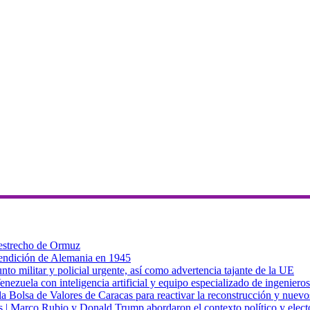
 estrecho de Ormuz
 rendición de Alemania en 1945
to militar y policial urgente, así como advertencia tajante de la UE
zuela con inteligencia artificial y equipo especializado de ingenieros
a Bolsa de Valores de Caracas para reactivar la reconstrucción y nuevo
cas | Marco Rubio y Donald Trump abordaron el contexto político y elec