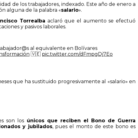
idad de los trabajadores, indexado. Este año de enero a
n alguna de la palabra «
salario
».
ancisco Torrealba
aclaró que el aumento se efectuó
ciones y pasivos laborales.
abajador@s al equivalente en Bolívares
nsformación
🇻🇪
pic.twitter.com/dFmpgDj7Eo
eses que ha sustituido progresivamente al «salario» en
es son los
únicos que reciben el Bono de Guerra
onados y jubilados
, pues el monto de este bono es