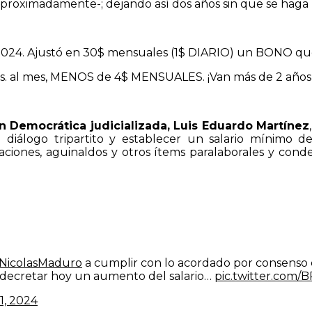
aproximadamente-; dejando así dos años sin que se haga
024. Ajustó en 30$ mensuales (1$ DIARIO) un BONO que
s. al mes, MENOS de 4$ MENSUALES. ¡Van más de 2 años 
ón Democrática judicializada, Luis Eduardo Martínez
 diálogo tripartito y establecer un salario mínimo
caciones, aguinaldos y otros ítems paralaborales y con
NicolasMaduro
a cumplir con lo acordado por consenso en
l decretar hoy un aumento del salario…
pic.twitter.co
1, 2024