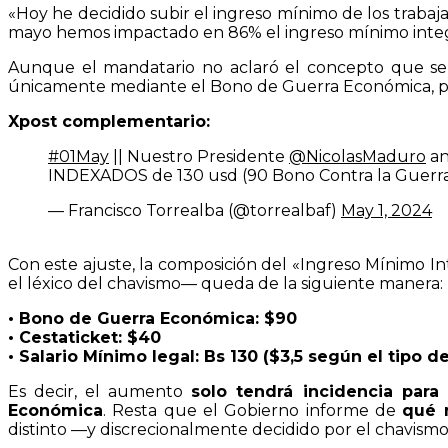
«Hoy he decidido subir el ingreso mínimo de los trabaj
mayo hemos impactado en 86% el ingreso mínimo integra
Aunque el mandatario no aclaró el concepto que se a
únicamente mediante el Bono de Guerra Económica, por 
Xpost complementario:
#01May
|| Nuestro Presidente
@NicolasMaduro
an
INDEXADOS de 130 usd (90 Bono Contra la Guerra E
— Francisco Torrealba (@torrealbaf)
May 1, 2024
Con este ajuste, la composición del «Ingreso Mínimo I
el léxico del chavismo— queda de la siguiente manera:
• Bono de Guerra Económica: $90
• Cestaticket: $40
• Salario Mínimo legal: Bs 130 ($3,5 según el tipo 
Es decir, el aumento
solo tendrá incidencia para 
Económica
. Resta que el Gobierno informe de
qué 
distinto —y discrecionalmente decidido por el chavis