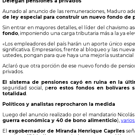
Delegan pensiones a privados
Aunado al anuncio de las remuneraciones, Maduro a
de ley especial para construir un nuevo fondo de
Sin entrar en mayores detalles, el líder del chavismo
fondo
, imponiendo una carga tributaria más a la ya el
«Los empleadores del país harán un aporte único espec
significativa. Empresarios, frente al bloqueo y las nue
ustedes, pongan para que haya una mejoría sustancial y
Aclaró que otra porción de ese nuevo fondo de pension
privados.
El sistema de pensiones cayó en ruina en la últi
seguridad social, p
ero estos fondos en bolívares si
totalidad
.
Políticos y analistas reprocharon la medida
Luego del anuncio realizado por el mandatario Nicolás
guerra económica y 40 de bono alimenticio
),
varios
El
exgobernador de Miranda Henrique Capriles
seña