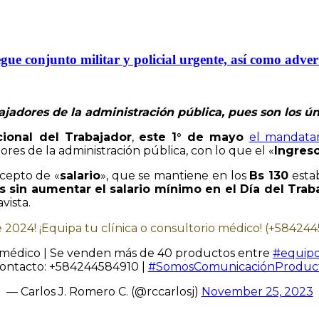
gue conjunto militar y policial urgente, así como adver
bajadores de la administración pública, pues son los 
cional del Trabajador
,
este 1° de mayo
el mandatar
es de la administración pública, con lo que el «
Ingreso
cepto de «
salario
», que se mantiene en los
Bs 130
esta
 sin aumentar el salario mínimo en el Día del Trab
vista.
e 2024! ¡Equipa tu clínica o consultorio médico! (+58424
o médico | Se venden más de 40 productos entre
#equip
ontacto: +584244584910 |
#SomosComunicaciónProduct
— Carlos J. Romero C. (@rccarlosj)
November 25, 2023