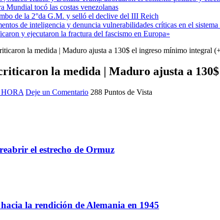
ra Mundial tocó las costas venezolanas
mbo de la 2°da G.M. y selló el declive del III Reich
entos de inteligencia y denuncia vulnerabilidades críticas en el sistem
aron y ejecutaron la fractura del fascismo en Europa»
riticaron la medida | Maduro ajusta a 130$ el ingreso mínimo integral 
 criticaron la medida | Maduro ajusta a 130$
 HORA
Deje un Comentario
288 Puntos de Vista
reabrir el estrecho de Ormuz
a hacia la rendición de Alemania en 1945