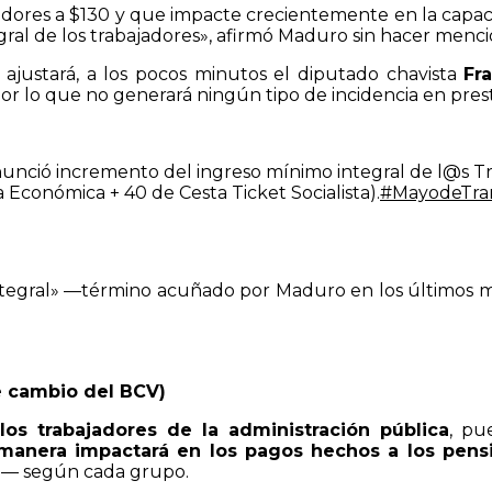
adores a $130 y que impacte crecientemente en la capac
l de los trabajadores», afirmó Maduro sin hacer menció
justará, a los pocos minutos el diputado chavista
Fr
lo que no generará ningún tipo de incidencia en presta
unció incremento del ingreso mínimo integral de l@s Tr
conómica + 40 de Cesta Ticket Socialista).
#MayodeTra
ntegral» —término acuñado por Maduro en los últimos m
de cambio del BCV)
los trabajadores de la administración pública
, pu
manera impactará en los pagos hechos a los pensi
mo— según cada grupo.