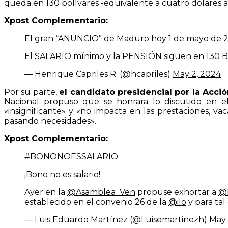
queda en 130 bolívares -equivalente a cuatro dólares 
Xpost Complementario:
El gran “ANUNCIO” de Maduro hoy 1 de mayo de 2
El SALARIO mínimo y la PENSIÓN siguen en 130 B
— Henrique Capriles R. (@hcapriles)
May 2, 2024
Por su parte,
el candidato presidencial por la Acci
Nacional propuso que se honrara lo discutido en el
«insignificante» y «no impacta en las prestaciones, va
pasando necesidades».
Xpost Complementario:
#BONONOESSALARIO
.
¡Bono no es salario!
Ayer en la
@Asamblea_Ven
propuse exhortar a
@
establecido en el convenio 26 de la
@ilo
y para ta
— Luis Eduardo Martínez (@Luisemartinezh)
May 