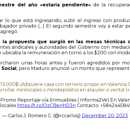
stre del año «estaría pendiente»
de la recuperac
ar lo que está ingresando, subir el ingreso con prod
ajador privado (…) El segundo semestre voy a estar p
 agregó.
la propuesta que surgió en las mesas técnicas d
tes sindicales y autoridades del Gobierno con mediació
 ubicaba la remuneración en torno a los $200 con inciden
 marcharon unas horas antes y fueron agredidos por m
 Social
, pero Maduro anunció un monto que representa 
o 13.000$! ¡Adquiere casa con terreno propio en Valencia 
arrollar minilocales o minidepósitos en alquiler o venta!
 $ |Promo Reportaje vía (Inmuebles | Informa2Ve) En Vale
 locales
https://t.co/OzCBenhD3n
Contacto: +584244584
— Carlos J. Romero C. (@rccarlosj)
December 20, 2023