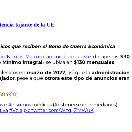
tencia tajante de la UE
únicos que reciben el Bono de Guerra Económica
io Nicolás Maduro anunció un ajuste
de apenas
$30
 Mínimo Integral
» se ubica en
$130 mensuales
.
blecidos en
marzo de 2022
, así que la
administración
ajador
, pese a que
otrora
este tipo de anuncios eran
4584910)
os
e
#insumos
médicos (Abstenerse intermediarios)
iva
#Vzla
pic.twitter.com/WzqjIZMWuK