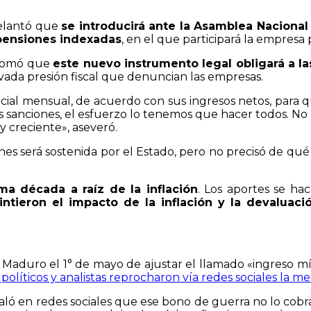
delantó que
se introducirá ante la Asamblea Nacional
 pensiones indexadas
, en el que participará la empresa 
 asomó que
este nuevo instrumento legal obligará a l
evada presión fiscal que denuncian las empresas.
ial mensual, de acuerdo con sus ingresos netos, para 
vas sanciones, el esfuerzo lo tenemos que hacer todos. N
 creciente», aseveró.
es será sostenida por el Estado, pero no precisó de qué
ma década a raíz de la inflación
. Los aportes se hac
ntieron el impacto de la inflación y la devaluaci
 Maduro el 1° de mayo de ajustar el llamado «ingreso mí
 políticos y analistas reprocharon vía redes sociales la m
ló en redes sociales que ese bono de guerra no lo cobra