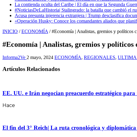
La contienda oculta del Caribe | El día en que la Segunda Guer
#NoticiasDeLaHistoria| Stalingrado: la batalla que cambió el ru
Acusa presunta injerencia extranjera | Trump desclasifica docum
«Operación Husky: Conoce los comandantes aliados que planific
INICIO
/
ECONOMÍA
/
#Economía | Analistas, gremios y políticos c
#Economía | Analistas, gremios y políticos
Informa2Ve
2 mayo, 2024
ECONOMÍA
,
REGIONALES
,
ULTIMA
Artículos Relacionados
EE. UU. e Irán negocian preacuerdo estratégico para 
Hace
El fin del 3° Reich| La ruta cronológica y diplomátic