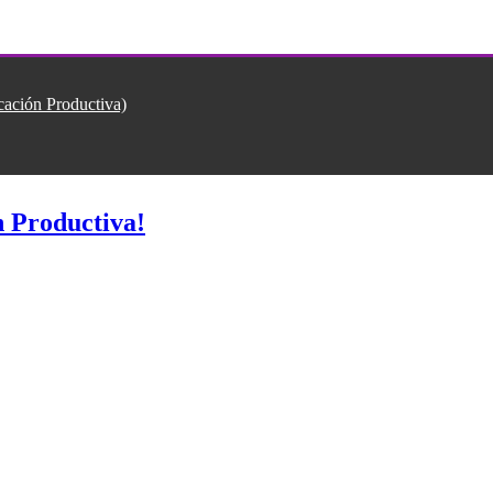
ión Productiva)
 Productiva!