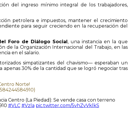
ión del ingreso mínimo integral de los trabajadores,
ucción petrolera e impuestos, mantener el crecimiento
endiente para seguir creciendo en la recuperación del
el Foro de Diálogo Social
, una instancia en la que
n de la Organización Internacional del Trabajo, en las
cia en el salario.
otorizados simpatizantes del chavismo— esperaban un
apenas 30% de la cantidad que se logró negociar tras
Centro Norte!
 (+584244584910)
ncia Centro (La Piedad): Se vende casa con terreno
910
#VLC
#Vzla
pic.twitter.com/5vhZvVklkS