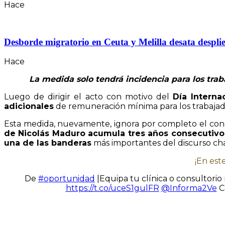
Hace
Desborde migratorio en Ceuta y Melilla desata desplie
Hace
La medida solo tendrá incidencia para los tra
Luego de dirigir el acto con motivo del
Día Interna
adicionales
de remuneración mínima para los trabajador
Esta medida, nuevamente, ignora por completo el con
de Nicolás Maduro acumula tres años consecutivos
una de las banderas
más importantes del discurso cha
¡En est
De
#oportunidad
|Equipa tu clínica o consultori
https://t.co/uceS1gulFR
@Informa2Ve
C