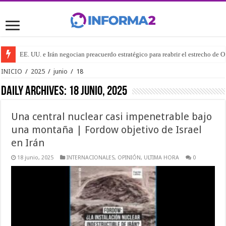
EE. UU. e Irán negocian preacuerdo estratégico para reabrir el estrecho de 
INICIO
/
2025
/
junio
/
18
Daily Archives:
18 junio, 2025
Una central nuclear casi impenetrable bajo
una montaña | Fordow objetivo de Israel
en Irán
18 junio, 2025
INTERNACIONALES
,
OPINIÓN
,
ULTIMA HORA
0