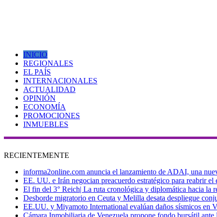
INICIO
REGIONALES
EL PAÍS
INTERNACIONALES
ACTUALIDAD
OPINIÓN
ECONOMÍA
PROMOCIONES
INMUEBLES
RECIENTEMENTE
informa2online.com anuncia el lanzamiento de ADAI, una nueva p
EE. UU. e Irán negocian preacuerdo estratégico para reabrir el
El fin del 3° Reich| La ruta cronológica y diplomática hacia la
Desborde migratorio en Ceuta y Melilla desata despliegue conjun
EE.UU. y Miyamoto International evalúan daños sísmicos en Vene
Cámara Inmobiliaria de Venezuela propone fondo bursátil ante l