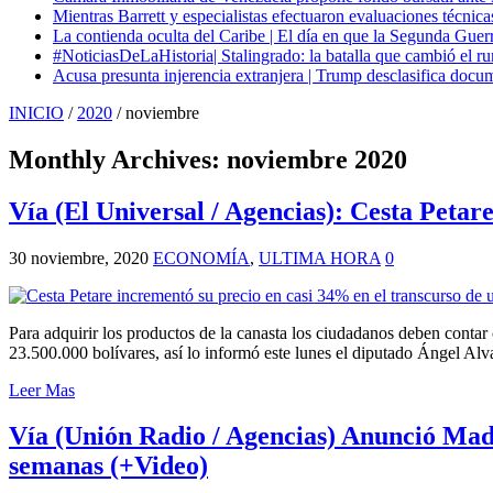
Mientras Barrett y especialistas efectuaron evaluaciones técni
La contienda oculta del Caribe | El día en que la Segunda Guer
#NoticiasDeLaHistoria| Stalingrado: la batalla que cambió el ru
Acusa presunta injerencia extranjera | Trump desclasifica docum
INICIO
/
2020
/
noviembre
Monthly Archives:
noviembre 2020
Vía (El Universal / Agencias): Cesta Peta
30 noviembre, 2020
ECONOMÍA
,
ULTIMA HORA
0
Para adquirir los productos de la canasta los ciudadanos deben con
23.500.000 bolívares, así lo informó este lunes el diputado Ángel Alv
Leer Mas
Vía (Unión Radio / Agencias) Anunció Madu
semanas (+Video)