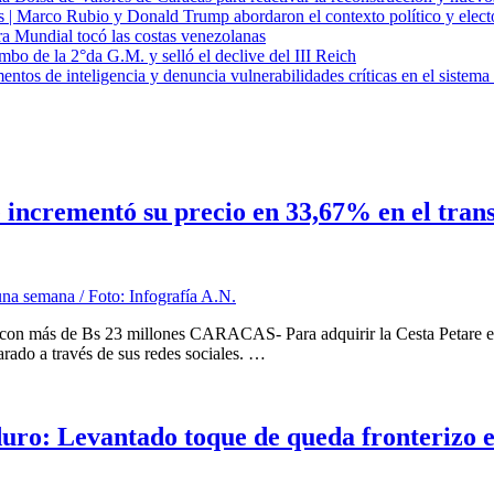
cas | Marco Rubio y Donald Trump abordaron el contexto político y elec
ra Mundial tocó las costas venezolanas
mbo de la 2°da G.M. y selló el declive del III Reich
entos de inteligencia y denuncia vulnerabilidades críticas en el sistem
re incrementó su precio en 33,67% en el tra
tar con más de Bs 23 millones CARACAS- Para adquirir la Cesta Petare
arado a través de sus redes sociales. …
ro: Levantado toque de queda fronterizo e i