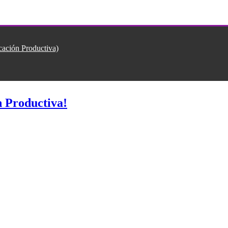
ión Productiva)
 Productiva!