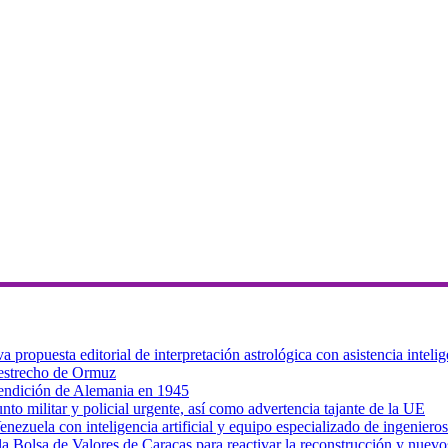
ropuesta editorial de interpretación astrológica con asistencia intelig
 estrecho de Ormuz
 rendición de Alemania en 1945
to militar y policial urgente, así como advertencia tajante de la UE
zuela con inteligencia artificial y equipo especializado de ingenieros
a Bolsa de Valores de Caracas para reactivar la reconstrucción y nuevo