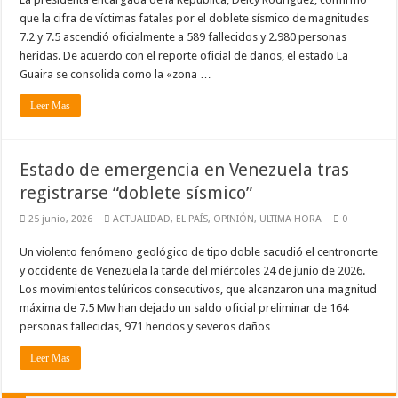
que la cifra de víctimas fatales por el doblete sísmico de magnitudes
7.2 y 7.5 ascendió oficialmente a 589 fallecidos y 2.980 personas
heridas. De acuerdo con el reporte oficial de daños, el estado La
Guaira se consolida como la «zona …
Leer Mas
Estado de emergencia en Venezuela tras
registrarse “doblete sísmico”
25 junio, 2026
ACTUALIDAD
,
EL PAÍS
,
OPINIÓN
,
ULTIMA HORA
0
Un violento fenómeno geológico de tipo doble sacudió el centronorte
y occidente de Venezuela la tarde del miércoles 24 de junio de 2026.
Los movimientos telúricos consecutivos, que alcanzaron una magnitud
máxima de 7.5 Mw han dejado un saldo oficial preliminar de 164
personas fallecidas, 971 heridos y severos daños …
Leer Mas