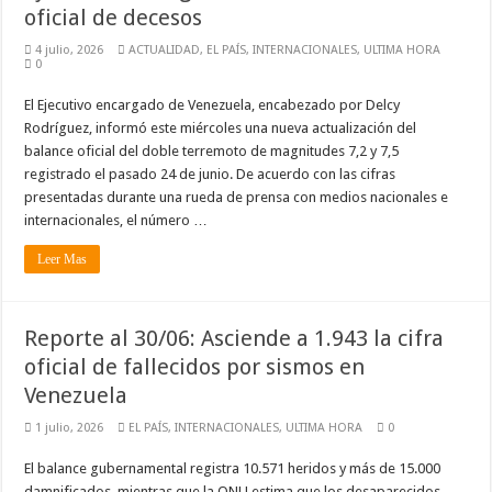
oficial de decesos
4 julio, 2026
ACTUALIDAD
,
EL PAÍS
,
INTERNACIONALES
,
ULTIMA HORA
0
El Ejecutivo encargado de Venezuela, encabezado por Delcy
Rodríguez, informó este miércoles una nueva actualización del
balance oficial del doble terremoto de magnitudes 7,2 y 7,5
registrado el pasado 24 de junio. De acuerdo con las cifras
presentadas durante una rueda de prensa con medios nacionales e
internacionales, el número …
Leer Mas
Reporte al 30/06: Asciende a 1.943 la cifra
oficial de fallecidos por sismos en
Venezuela
1 julio, 2026
EL PAÍS
,
INTERNACIONALES
,
ULTIMA HORA
0
El balance gubernamental registra 10.571 heridos y más de 15.000
damnificados, mientras que la ONU estima que los desaparecidos