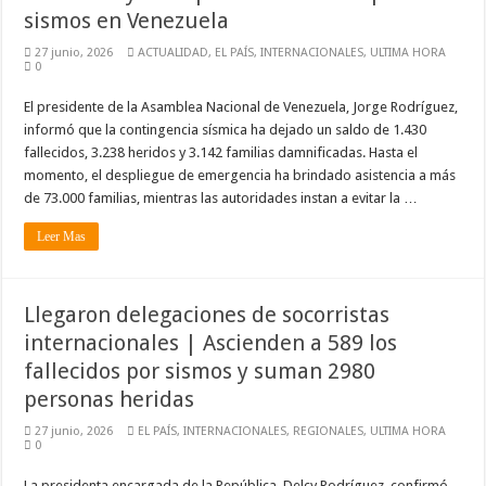
sismos en Venezuela
27 junio, 2026
ACTUALIDAD
,
EL PAÍS
,
INTERNACIONALES
,
ULTIMA HORA
0
El presidente de la Asamblea Nacional de Venezuela, Jorge Rodríguez,
informó que la contingencia sísmica ha dejado un saldo de 1.430
fallecidos, 3.238 heridos y 3.142 familias damnificadas. Hasta el
momento, el despliegue de emergencia ha brindado asistencia a más
de 73.000 familias, mientras las autoridades instan a evitar la …
Leer Mas
Llegaron delegaciones de socorristas
internacionales | Ascienden a 589 los
fallecidos por sismos y suman 2980
personas heridas
27 junio, 2026
EL PAÍS
,
INTERNACIONALES
,
REGIONALES
,
ULTIMA HORA
0
La presidenta encargada de la República, Delcy Rodríguez, confirmó