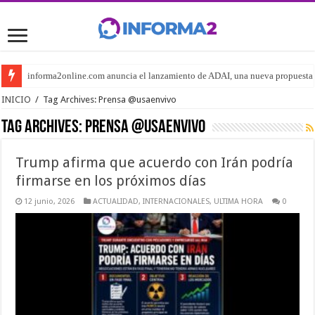
informa2online.com anuncia el lanzamiento de ADAI, una nueva propuesta edi
EE. UU. e Irán negocian preacuerdo estratégico para reabrir el estrecho de 
INICIO
/
Tag Archives: Prensa @usaenvivo
Tag Archives:
Prensa @usaenvivo
Trump afirma que acuerdo con Irán podría
firmarse en los próximos días
12 junio, 2026
ACTUALIDAD
,
INTERNACIONALES
,
ULTIMA HORA
0