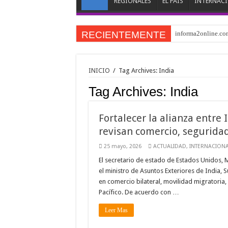
REGIONALES
EL PAÍS
INTERNAC
RECIENTEMENTE
informa2online.com
EE. UU. e Irán nego
El fin del 3° Reich
INICIO
/
Tag Archives: India
Desborde migratorio
Tag Archives:
India
EE.UU. y Miyamoto 
Cámara Inmobiliaria
Fortalecer la alianza entre 
revisan comercio, seguridad
Mientras Barrett y
25 mayo, 2026
ACTUALIDAD
,
INTERNACIONA
La contienda oculta
El secretario de estado de Estados Unidos, 
#NoticiasDeLaHistor
el ministro de Asuntos Exteriores de India
Acusa presunta inje
en comercio bilateral, movilidad migratoria,
Pacífico. De acuerdo con …
Leer Mas