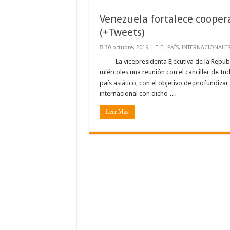
Venezuela fortalece coopera
(+Tweets)
30 octubre, 2019
EL PAÍS
,
INTERNACIONALE
La vicepresidenta Ejecutiva de la Repúb
miércoles una reunión con el canciller de In
país asiático, con el objetivo de profundizar
internacional con dicho …
Leer Mas