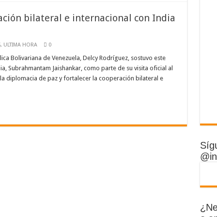
ción bilateral e internacional con India
S
,
ULTIMA HORA
0
lica Bolivariana de Venezuela, Delcy Rodríguez, sostuvo este
dia, Subrahmantam Jaishankar, como parte de su visita oficial al
 la diplomacia de paz y fortalecer la cooperación bilateral e
Síg
@in
¿Ne