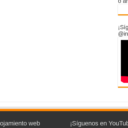
o a
¡Sí
@in
lojamiento web
¡Síguenos en YouTu