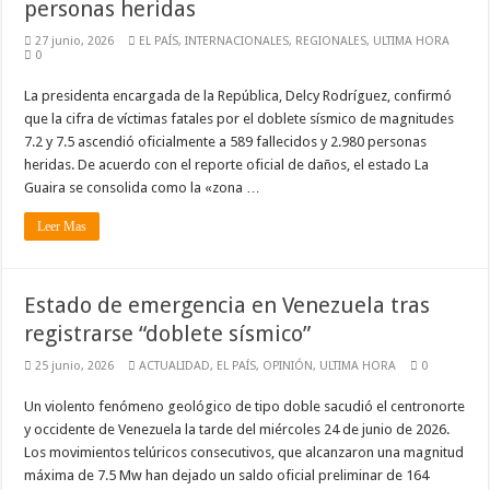
personas heridas
27 junio, 2026
EL PAÍS
,
INTERNACIONALES
,
REGIONALES
,
ULTIMA HORA
0
La presidenta encargada de la República, Delcy Rodríguez, confirmó
que la cifra de víctimas fatales por el doblete sísmico de magnitudes
7.2 y 7.5 ascendió oficialmente a 589 fallecidos y 2.980 personas
heridas. De acuerdo con el reporte oficial de daños, el estado La
Guaira se consolida como la «zona …
Leer Mas
Estado de emergencia en Venezuela tras
registrarse “doblete sísmico”
25 junio, 2026
ACTUALIDAD
,
EL PAÍS
,
OPINIÓN
,
ULTIMA HORA
0
Un violento fenómeno geológico de tipo doble sacudió el centronorte
y occidente de Venezuela la tarde del miércoles 24 de junio de 2026.
Los movimientos telúricos consecutivos, que alcanzaron una magnitud
máxima de 7.5 Mw han dejado un saldo oficial preliminar de 164