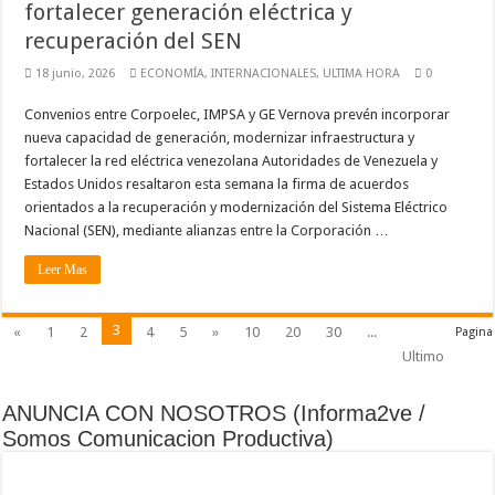
fortalecer generación eléctrica y
recuperación del SEN
18 junio, 2026
ECONOMÍA
,
INTERNACIONALES
,
ULTIMA HORA
0
Convenios entre Corpoelec, IMPSA y GE Vernova prevén incorporar
nueva capacidad de generación, modernizar infraestructura y
fortalecer la red eléctrica venezolana Autoridades de Venezuela y
Estados Unidos resaltaron esta semana la firma de acuerdos
orientados a la recuperación y modernización del Sistema Eléctrico
Nacional (SEN), mediante alianzas entre la Corporación …
Leer Mas
3
«
1
2
4
5
»
10
20
30
...
Pagina
Ultimo
ANUNCIA CON NOSOTROS (Informa2ve /
Somos Comunicacion Productiva)