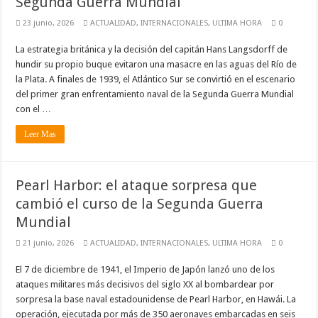
Segunda Guerra Mundial
23 junio, 2026
ACTUALIDAD
,
INTERNACIONALES
,
ULTIMA HORA
0
La estrategia británica y la decisión del capitán Hans Langsdorff de
hundir su propio buque evitaron una masacre en las aguas del Río de
la Plata. A finales de 1939, el Atlántico Sur se convirtió en el escenario
del primer gran enfrentamiento naval de la Segunda Guerra Mundial
con el …
Leer Mas
Pearl Harbor: el ataque sorpresa que
cambió el curso de la Segunda Guerra
Mundial
21 junio, 2026
ACTUALIDAD
,
INTERNACIONALES
,
ULTIMA HORA
0
El 7 de diciembre de 1941, el Imperio de Japón lanzó uno de los
ataques militares más decisivos del siglo XX al bombardear por
sorpresa la base naval estadounidense de Pearl Harbor, en Hawái. La
operación, ejecutada por más de 350 aeronaves embarcadas en seis