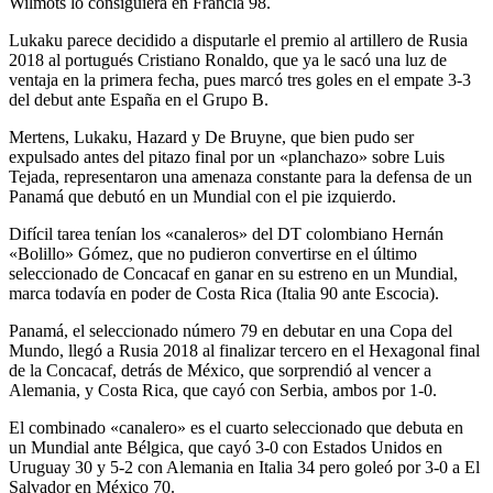
Wilmots lo consiguiera en Francia 98.
Lukaku parece decidido a disputarle el premio al artillero de Rusia
2018 al portugués Cristiano Ronaldo, que ya le sacó una luz de
ventaja en la primera fecha, pues marcó tres goles en el empate 3-3
del debut ante España en el Grupo B.
Mertens, Lukaku, Hazard y De Bruyne, que bien pudo ser
expulsado antes del pitazo final por un «planchazo» sobre Luis
Tejada, representaron una amenaza constante para la defensa de un
Panamá que debutó en un Mundial con el pie izquierdo.
Difícil tarea tenían los «canaleros» del DT colombiano Hernán
«Bolillo» Gómez, que no pudieron convertirse en el último
seleccionado de Concacaf en ganar en su estreno en un Mundial,
marca todavía en poder de Costa Rica (Italia 90 ante Escocia).
Panamá, el seleccionado número 79 en debutar en una Copa del
Mundo, llegó a Rusia 2018 al finalizar tercero en el Hexagonal final
de la Concacaf, detrás de México, que sorprendió al vencer a
Alemania, y Costa Rica, que cayó con Serbia, ambos por 1-0.
El combinado «canalero» es el cuarto seleccionado que debuta en
un Mundial ante Bélgica, que cayó 3-0 con Estados Unidos en
Uruguay 30 y 5-2 con Alemania en Italia 34 pero goleó por 3-0 a El
Salvador en México 70.