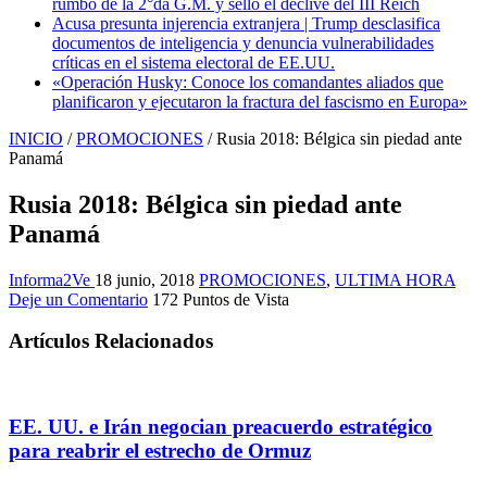
rumbo de la 2°da G.M. y selló el declive del III Reich
Acusa presunta injerencia extranjera | Trump desclasifica
documentos de inteligencia y denuncia vulnerabilidades
críticas en el sistema electoral de EE.UU.
«Operación Husky: Conoce los comandantes aliados que
planificaron y ejecutaron la fractura del fascismo en Europa»
INICIO
/
PROMOCIONES
/
Rusia 2018: Bélgica sin piedad ante
Panamá
Rusia 2018: Bélgica sin piedad ante
Panamá
Informa2Ve
18 junio, 2018
PROMOCIONES
,
ULTIMA HORA
Deje un Comentario
172 Puntos de Vista
Artículos Relacionados
EE. UU. e Irán negocian preacuerdo estratégico
para reabrir el estrecho de Ormuz