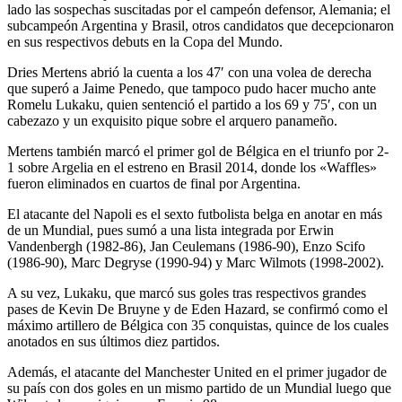
lado las sospechas suscitadas por el campeón defensor, Alemania; el
subcampeón Argentina y Brasil, otros candidatos que decepcionaron
en sus respectivos debuts en la Copa del Mundo.
Dries Mertens abrió la cuenta a los 47′ con una volea de derecha
que superó a Jaime Penedo, que tampoco pudo hacer mucho ante
Romelu Lukaku, quien sentenció el partido a los 69 y 75′, con un
cabezazo y un exquisito pique sobre el arquero panameño.
Mertens también marcó el primer gol de Bélgica en el triunfo por 2-
1 sobre Argelia en el estreno en Brasil 2014, donde los «Waffles»
fueron eliminados en cuartos de final por Argentina.
El atacante del Napoli es el sexto futbolista belga en anotar en más
de un Mundial, pues sumó a una lista integrada por Erwin
Vandenbergh (1982-86), Jan Ceulemans (1986-90), Enzo Scifo
(1986-90), Marc Degryse (1990-94) y Marc Wilmots (1998-2002).
A su vez, Lukaku, que marcó sus goles tras respectivos grandes
pases de Kevin De Bruyne y de Eden Hazard, se confirmó como el
máximo artillero de Bélgica con 35 conquistas, quince de los cuales
anotados en sus últimos diez partidos.
Además, el atacante del Manchester United en el primer jugador de
su país con dos goles en un mismo partido de un Mundial luego que