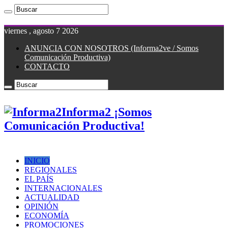
viernes , agosto 7 2026
ANUNCIA CON NOSOTROS (Informa2ve / Somos
Comunicación Productiva)
CONTACTO
Informa2 ¡Somos
Comunicación Productiva!
INICIO
REGIONALES
EL PAÍS
INTERNACIONALES
ACTUALIDAD
OPINIÓN
ECONOMÍA
PROMOCIONES