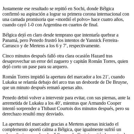
Justamente ese resultado se repitió en Sochi, donde Bélgica
confirmó su aspiración a lograr su primera corona internacional con
una camada promisoria que «mordió el polvo» hace cuatro años,
cuando cayó 1-0 con Argentina en cuartos de final.
Bélgica dejó en claro desde temprano que intentaría quebrar a
Panamá, pero Penedo frustró los intentos de Yannick Ferreira-
Carrasco y de Mertens a los 6 y 7′, respectivamente.
Cinco minutos después falló otra clara ocasión Hazard tras
desaprovechar un error del zaguero y capitán Román Torres, quien
dejó corto un pase para su arquero.
Román Torres impidió la apertura del marcador a los 21′, cuando
Lukaku se relamía debajo del arco tras un desborde de De Bruyne,
que un minuto después remató apenas alto.
Penedo debió volver a intervenir para evitar, con sus piernas, ante la
arremetida de Lukaku a los 40′, mientras que Armando Cooper
intentó sorprender a Thibaut Courtois dos minutos después, pero su
derechazo resultó muy desviado.
La apertura del marcador gracias a Mertens apenas iniciado el
complemento aportó calma a Bélgica, que igualmente sufrió un