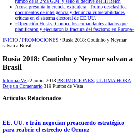
rumbo de la 2°da G.M. y selló el declive del III Reich
Acusa presunta injerencia extranjera | Trump desclasifica
documentos de inteligencia y denuncia vulnerabilidades
críticas en el sistema electoral de EE.UU.
«Operación Husky: Conoce los comandantes aliados que
planificaron y ejecutaron la fractura del fascismo en Europa»
INICIO
/
PROMOCIONES
/
Rusia 2018: Coutinho y Neymar
salvan a Brasil
Rusia 2018: Coutinho y Neymar salvan a
Brasil
Informa2Ve
22 junio, 2018
PROMOCIONES
,
ULTIMA HORA
Deje un Comentario
319 Puntos de Vista
Artículos Relacionados
EE. UU. e Irán negocian preacuerdo estratégico
para reabrir el estrecho de Ormuz