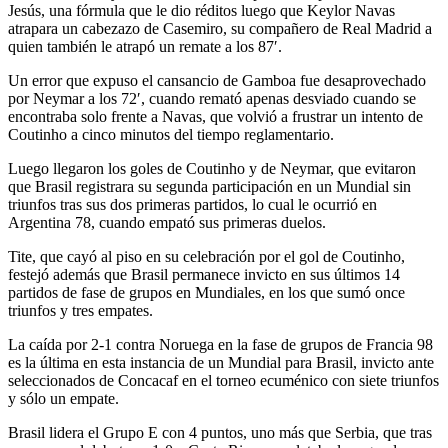
Jesús, una fórmula que le dio réditos luego que Keylor Navas
atrapara un cabezazo de Casemiro, su compañero de Real Madrid a
quien también le atrapó un remate a los 87′.
Un error que expuso el cansancio de Gamboa fue desaprovechado
por Neymar a los 72′, cuando remató apenas desviado cuando se
encontraba solo frente a Navas, que volvió a frustrar un intento de
Coutinho a cinco minutos del tiempo reglamentario.
Luego llegaron los goles de Coutinho y de Neymar, que evitaron
que Brasil registrara su segunda participación en un Mundial sin
triunfos tras sus dos primeras partidos, lo cual le ocurrió en
Argentina 78, cuando empató sus primeras duelos.
Tite, que cayó al piso en su celebración por el gol de Coutinho,
festejó además que Brasil permanece invicto en sus últimos 14
partidos de fase de grupos en Mundiales, en los que sumó once
triunfos y tres empates.
La caída por 2-1 contra Noruega en la fase de grupos de Francia 98
es la última en esta instancia de un Mundial para Brasil, invicto ante
seleccionados de Concacaf en el torneo ecuménico con siete triunfos
y sólo un empate.
Brasil lidera el Grupo E con 4 puntos, uno más que Serbia, que tras