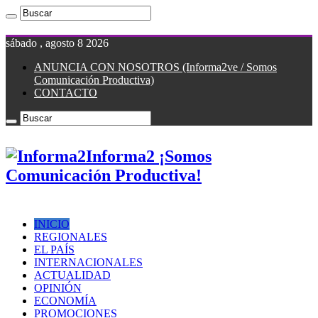
sábado , agosto 8 2026
ANUNCIA CON NOSOTROS (Informa2ve / Somos
Comunicación Productiva)
CONTACTO
Informa2 ¡Somos
Comunicación Productiva!
INICIO
REGIONALES
EL PAÍS
INTERNACIONALES
ACTUALIDAD
OPINIÓN
ECONOMÍA
PROMOCIONES