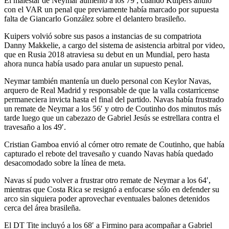
El malestar de Neymar aumentó a los 79′, cuando Kuipers anuló
con el VAR un penal que previamente había marcado por supuesta
falta de Giancarlo González sobre el delantero brasileño.
Kuipers volvió sobre sus pasos a instancias de su compatriota
Danny Makkelie, a cargo del sistema de asistencia arbitral por video,
que en Rusia 2018 atraviesa su debut en un Mundial, pero hasta
ahora nunca había usado para anular un supuesto penal.
Neymar también mantenía un duelo personal con Keylor Navas,
arquero de Real Madrid y responsable de que la valla costarricense
permaneciera invicta hasta el final del partido. Navas había frustrado
un remate de Neymar a los 56′ y otro de Coutinho dos minutos más
tarde luego que un cabezazo de Gabriel Jesús se estrellara contra el
travesaño a los 49′.
Cristian Gamboa envió al córner otro remate de Coutinho, que había
capturado el rebote del travesaño y cuando Navas había quedado
desacomodado sobre la línea de meta.
Navas sí pudo volver a frustrar otro remate de Neymar a los 64′,
mientras que Costa Rica se resignó a enfocarse sólo en defender su
arco sin siquiera poder aprovechar eventuales balones detenidos
cerca del área brasileña.
El DT Tite incluyó a los 68′ a Firmino para acompañar a Gabriel