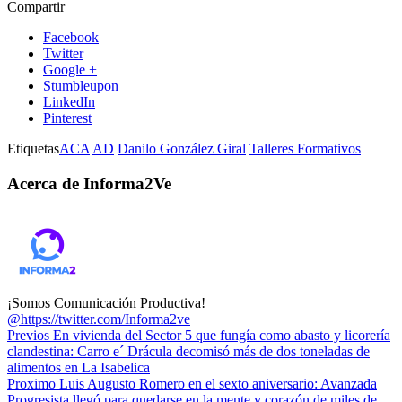
Compartir
Facebook
Twitter
Google +
Stumbleupon
LinkedIn
Pinterest
Etiquetas
ACA
AD
Danilo González Giral
Talleres Formativos
Acerca de Informa2Ve
¡Somos Comunicación Productiva!
@https://twitter.com/Informa2ve
Previos
En vivienda del Sector 5 que fungía como abasto y licorería
clandestina: Carro e´ Drácula decomisó más de dos toneladas de
alimentos en La Isabelica
Proximo
Luis Augusto Romero en el sexto aniversario: Avanzada
Progresista llegó para quedarse en la mente y corazón de miles de