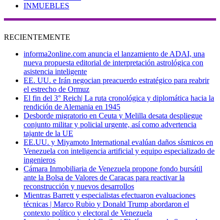
INMUEBLES
RECIENTEMENTE
informa2online.com anuncia el lanzamiento de ADAI, una
nueva propuesta editorial de interpretación astrológica con
asistencia inteligente
EE. UU. e Irán negocian preacuerdo estratégico para reabrir
el estrecho de Ormuz
El fin del 3° Reich| La ruta cronológica y diplomática hacia la
rendición de Alemania en 1945
Desborde migratorio en Ceuta y Melilla desata despliegue
conjunto militar y policial urgente, así como advertencia
tajante de la UE
EE.UU. y Miyamoto International evalúan daños sísmicos en
Venezuela con inteligencia artificial y equipo especializado de
ingenieros
Cámara Inmobiliaria de Venezuela propone fondo bursátil
ante la Bolsa de Valores de Caracas para reactivar la
reconstrucción y nuevos desarrollos
Mientras Barrett y especialistas efectuaron evaluaciones
técnicas | Marco Rubio y Donald Trump abordaron el
contexto político y electoral de Venezuela