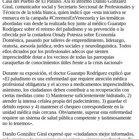
Casa del Pueblo de El Paraíso. Así lo informó Danilo González
Giral, comunicador social y Secretario Seccional de Profesionales y
Técnicos de la tolda blanca, quien indicó que «esta iniciativa se
enmarca en la campaña #CreemosEnVenezuela y las temáticas
abordadas van desde la realizada hoy junto al médico Guaratpo
Rodríguez sobre el retorno del paludismo y su prevención o la
ofrecida por la contadora Omaly Potenza sobre Economía
Doméstica, pasando por talleres de emprendimiento, liderazgo,
oratoria, asesoría jurídica, redes sociales y neurolinguistica. Todos
ellos dictados por los profesionales adecos que sienten
imprescindible dotar a los vecinos de todas las parroquias
caraqueñas de conocimientos útiles frente a la crisis nacional»
Durante su exposición, el doctor Guaratpo Rodríguez explicó que
«El paludismo es una enfermedad que requiere atención médica
profesional obligatoria y el acceso a medicamentos imprescindibles,
asimismo, los ciudadanos deben contribuir a su recuperación con
ciertas medidas como 1) Mantenerse suficientemente hidratado, 2)
atender la intensa cefalea propia del padecimiento, 3) guardar el
debido reposo y 4) mantener el chequeo correspondiente en la
unidad médica más cercana. Obviamente, superar esta enfermedad
requiere un sistema de salud pública competente y lastimosamente
no lo tenemos».
Danilo González Giral expresó que «ciudadanos mejor informados,