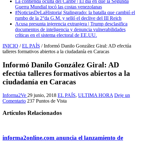
La contienda oculta del Caribe | El día en que la Segunda
Guerra Mundial tocó las costas venezolanas
#NoticiasDeLaHistoria| Stalingrado: la batalla que cambió el
rumbo de la 2°da G.M. y selló el declive del III Reich
Acusa presunta injerencia extranjera | Trump desclasifica
documentos de inteligencia y denuncia vulnerabilidades
críticas en el sistema electoral de EE.UU.
INICIO
/
EL PAÍS
/
Informó Danilo González Giral: AD efectúa
talleres formativos abiertos a la ciudadanía en Caracas
Informó Danilo González Giral: AD
efectúa talleres formativos abiertos a la
ciudadanía en Caracas
Informa2Ve
29 junio, 2018
EL PAÍS
,
ULTIMA HORA
Deje un
Comentario
237 Puntos de Vista
Artículos Relacionados
informa2online.com anuncia el lanzamiento de