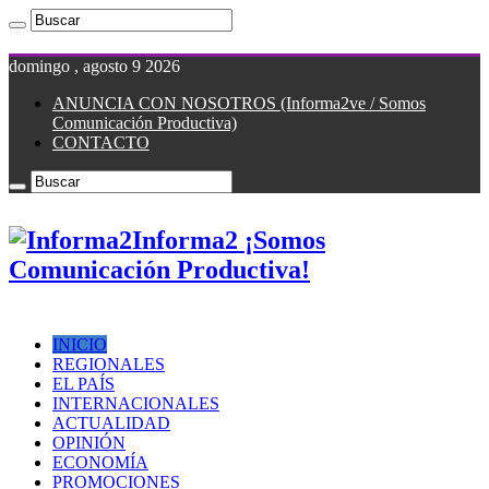
domingo , agosto 9 2026
ANUNCIA CON NOSOTROS (Informa2ve / Somos
Comunicación Productiva)
CONTACTO
Informa2 ¡Somos
Comunicación Productiva!
INICIO
REGIONALES
EL PAÍS
INTERNACIONALES
ACTUALIDAD
OPINIÓN
ECONOMÍA
PROMOCIONES