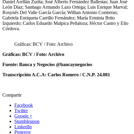
Daniel Arellán Zurita; José Alberto Fernández Ballestas; Juan José
León Díaz; Santiago Armando Lazo Ortega; Luis Enrique Marval;
Rosynés Del Valle García García; Willian Antonio Contreras;
Gabriela Enriqueta Carrillo Fernández; María Erminia Brito
Izquierdo; Carlos Eduardo Malpica Peñaloza; Héctor Castro y Elio
Córdova.
Gráficas: BCV / Foto: Archivo
Gráficas: BCV / Foto: Archivo
Fuente:
Banca y Negocios @bancaynegocios
Transcripción A.C.A: Carlos Romero / C.N.P. 24.081
Compartir
Facebook
Twitter
Google +
Stumbleupon
LinkedIn
Pinterest