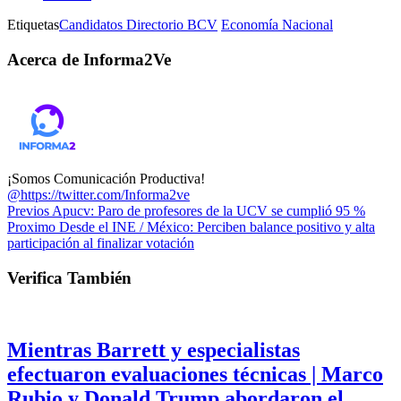
Etiquetas
Candidatos Directorio BCV
Economía Nacional
Acerca de Informa2Ve
¡Somos Comunicación Productiva!
@https://twitter.com/Informa2ve
Previos
Apucv: Paro de profesores de la UCV se cumplió 95 %
Proximo
Desde el INE / México: Perciben balance positivo y alta
participación al finalizar votación
Verifica También
Mientras Barrett y especialistas
efectuaron evaluaciones técnicas | Marco
Rubio y Donald Trump abordaron el