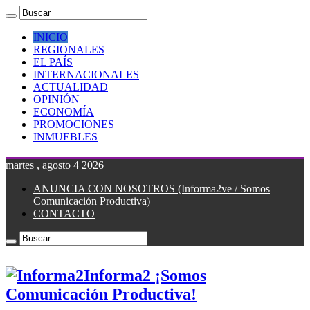
INICIO
REGIONALES
EL PAÍS
INTERNACIONALES
ACTUALIDAD
OPINIÓN
ECONOMÍA
PROMOCIONES
INMUEBLES
martes , agosto 4 2026
ANUNCIA CON NOSOTROS (Informa2ve / Somos
Comunicación Productiva)
CONTACTO
Informa2 ¡Somos
Comunicación Productiva!