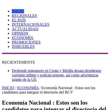
INICIO
REGIONALES
EL PAÍS
INTERNACIONALES
ACTUALIDAD
OPINIÓN
ECONOMÍA
PROMOCIONES
INMUEBLES
RECIENTEMENTE
Desborde migratorio en Ceuta y Melilla desata despliegue
conjunto militar y policial urgente, así como advertencia
tajante de la UE
INICIO
/
ECONOMÍA
/
Economía Nacional : Estos son los
candidatos para integrar el directorio del BCV
Economía Nacional : Estos son los
candidatos para integrar el directorio del