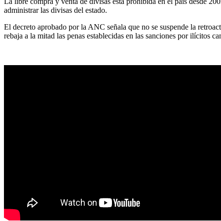
La libre compra y venta de divisas está prohibida en el país desde 2
administrar las divisas del estado.
El decreto aprobado por la ANC señala que no se suspende la retroacti
rebaja a la mitad las penas establecidas en las sanciones por ilícitos ca