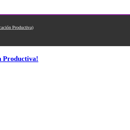
ión Productiva)
 Productiva!