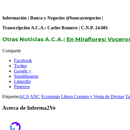
Información | Banca y Negocios @bancaynegocios |
Transcripción A.C.A.: Carlos Romero | C.N.P. 24.081
Otras Noticias A.C.A.:
En Miraflores: Vocer
Compartir
Facebook
Twitter
Google +
Stumbleupon
LinkedIn
Pinterest
Etiquetas
ACA
ANC
Economía
Libera Compra y Venta de Divisas
Ta
Acerca de Informa2Ve