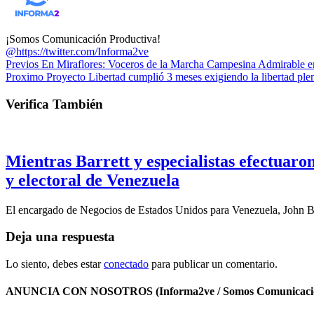
¡Somos Comunicación Productiva!
@https://twitter.com/Informa2ve
Previos
En Miraflores: Voceros de la Marcha Campesina Admirable e
Proximo
Proyecto Libertad cumplió 3 meses exigiendo la libertad plen
Verifica También
Mientras Barrett y especialistas efectuar
y electoral de Venezuela
El encargado de Negocios de Estados Unidos para Venezuela, John B
Deja una respuesta
Lo siento, debes estar
conectado
para publicar un comentario.
ANUNCIA CON NOSOTROS (Informa2ve / Somos Comunicacio