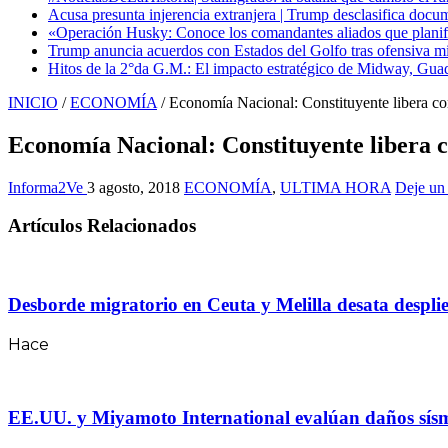
Acusa presunta injerencia extranjera | Trump desclasifica docum
«Operación Husky: Conoce los comandantes aliados que planific
Trump anuncia acuerdos con Estados del Golfo tras ofensiva mil
Hitos de la 2°da G.M.: El impacto estratégico de Midway, Guad
INICIO
/
ECONOMÍA
/
Economía Nacional: Constituyente libera co
Economía Nacional: Constituyente libera c
Informa2Ve
3 agosto, 2018
ECONOMÍA
,
ULTIMA HORA
Deje un
Artículos Relacionados
Desborde migratorio en Ceuta y Melilla desata desplie
Hace
EE.UU. y Miyamoto International evalúan daños sísmico