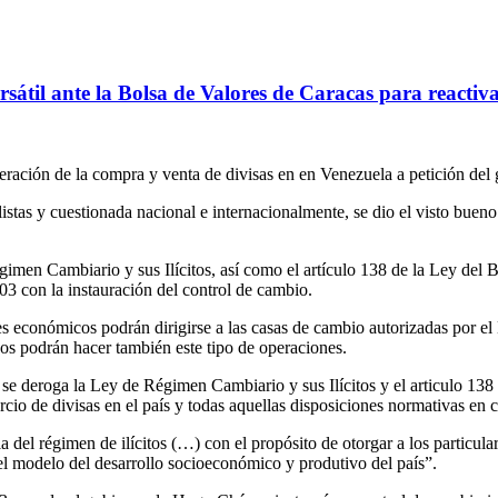
til ante la Bolsa de Valores de Caracas para reactivar
ración de la compra y venta de divisas en en Venezuela a petición del
stas y cuestionada nacional e internacionalmente, se dio el visto buen
égimen Cambiario y sus Ilícitos, así como el artículo 138 de la Ley de
03 con la instauración del control de cambio.
s económicos podrán dirigirse a las casas de cambio autorizadas por el 
os podrán hacer también este tipo de operaciones.
ia se deroga la Ley de Régimen Cambiario y sus Ilícitos y el articulo 1
rcio de divisas en el país y todas aquellas disposiciones normativas en 
ia del régimen de ilícitos (…) con el propósito de otorgar a los particula
el modelo del desarrollo socioeconómico y produtivo del país”.