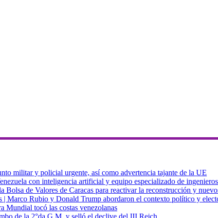
to militar y policial urgente, así como advertencia tajante de la UE
zuela con inteligencia artificial y equipo especializado de ingenieros
a Bolsa de Valores de Caracas para reactivar la reconstrucción y nuevo
cas | Marco Rubio y Donald Trump abordaron el contexto político y elec
ra Mundial tocó las costas venezolanas
mbo de la 2°da G.M. y selló el declive del III Reich