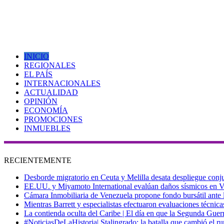
INICIO
REGIONALES
EL PAÍS
INTERNACIONALES
ACTUALIDAD
OPINIÓN
ECONOMÍA
PROMOCIONES
INMUEBLES
RECIENTEMENTE
Desborde migratorio en Ceuta y Melilla desata despliegue conjun
EE.UU. y Miyamoto International evalúan daños sísmicos en Vene
Cámara Inmobiliaria de Venezuela propone fondo bursátil ante l
Mientras Barrett y especialistas efectuaron evaluaciones técni
La contienda oculta del Caribe | El día en que la Segunda Guer
#NoticiasDeLaHistoria| Stalingrado: la batalla que cambió el ru