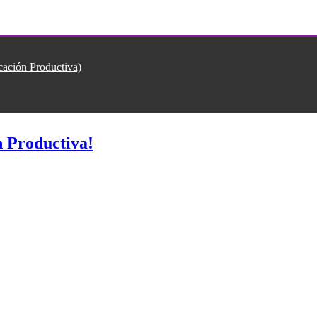
ión Productiva)
 Productiva!