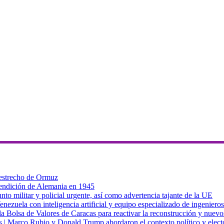
 estrecho de Ormuz
 rendición de Alemania en 1945
to militar y policial urgente, así como advertencia tajante de la UE
zuela con inteligencia artificial y equipo especializado de ingenieros
a Bolsa de Valores de Caracas para reactivar la reconstrucción y nuevo
cas | Marco Rubio y Donald Trump abordaron el contexto político y elec