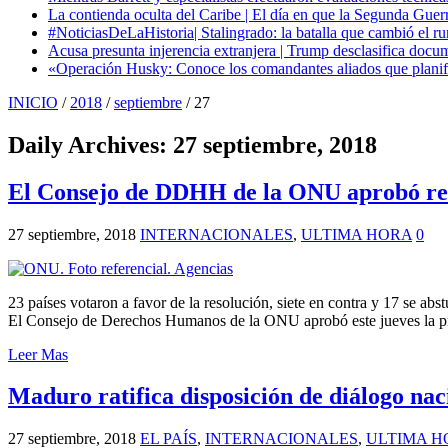
La contienda oculta del Caribe | El día en que la Segunda Guer
#NoticiasDeLaHistoria| Stalingrado: la batalla que cambió el ru
Acusa presunta injerencia extranjera | Trump desclasifica docum
«Operación Husky: Conoce los comandantes aliados que planific
INICIO
/
2018
/
septiembre
/
27
Daily Archives:
27 septiembre, 2018
El Consejo de DDHH de la ONU aprobó reso
27 septiembre, 2018
INTERNACIONALES
,
ULTIMA HORA
0
23 países votaron a favor de la resolución, siete en contra y 17 se a
El Consejo de Derechos Humanos de la ONU aprobó este jueves la p
Leer Mas
Maduro ratifica disposición de diálogo nac
27 septiembre, 2018
EL PAÍS
,
INTERNACIONALES
,
ULTIMA H