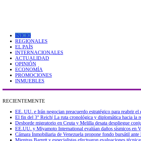
INICIO
REGIONALES
EL PAÍS
INTERNACIONALES
ACTUALIDAD
OPINIÓN
ECONOMÍA
PROMOCIONES
INMUEBLES
RECIENTEMENTE
EE. UU. e Irán negocian preacuerdo estratégico para reabrir el
El fin del 3° Reich| La ruta cronológica y diplomática hacia la
Desborde migratorio en Ceuta y Melilla desata despliegue conjun
EE.UU. y Miyamoto International evalúan daños sísmicos en Vene
Cámara Inmobiliaria de Venezuela propone fondo bursátil ante l
Mientras Barrett y especialistas efectuaron evaluaciones técni