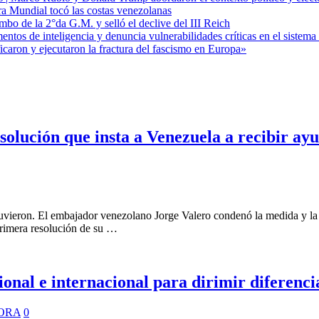
ra Mundial tocó las costas venezolanas
mbo de la 2°da G.M. y selló el declive del III Reich
entos de inteligencia y denuncia vulnerabilidades críticas en el sistem
aron y ejecutaron la fractura del fascismo en Europa»
lución que insta a Venezuela a recibir ay
bstuvieron. El embajador venezolano Jorge Valero condenó la medida y la
rimera resolución de su …
ional e internacional para dirimir diferenc
ORA
0