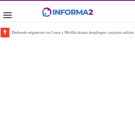
Desborde migratorio en Ceuta y Melilla desata despliegue conjunto militar y