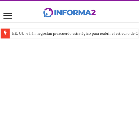
EE. UU. e Irán negocian preacuerdo estratégico para reabrir el estrecho de 