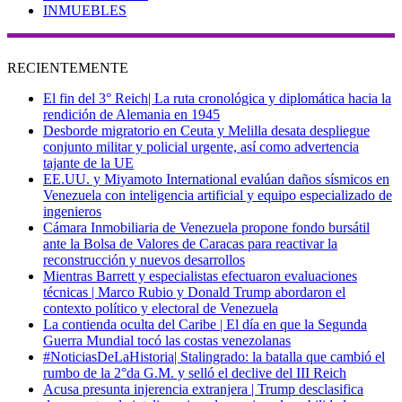
INMUEBLES
RECIENTEMENTE
El fin del 3° Reich| La ruta cronológica y diplomática hacia la
rendición de Alemania en 1945
Desborde migratorio en Ceuta y Melilla desata despliegue
conjunto militar y policial urgente, así como advertencia
tajante de la UE
EE.UU. y Miyamoto International evalúan daños sísmicos en
Venezuela con inteligencia artificial y equipo especializado de
ingenieros
Cámara Inmobiliaria de Venezuela propone fondo bursátil
ante la Bolsa de Valores de Caracas para reactivar la
reconstrucción y nuevos desarrollos
Mientras Barrett y especialistas efectuaron evaluaciones
técnicas | Marco Rubio y Donald Trump abordaron el
contexto político y electoral de Venezuela
La contienda oculta del Caribe | El día en que la Segunda
Guerra Mundial tocó las costas venezolanas
#NoticiasDeLaHistoria| Stalingrado: la batalla que cambió el
rumbo de la 2°da G.M. y selló el declive del III Reich
Acusa presunta injerencia extranjera | Trump desclasifica