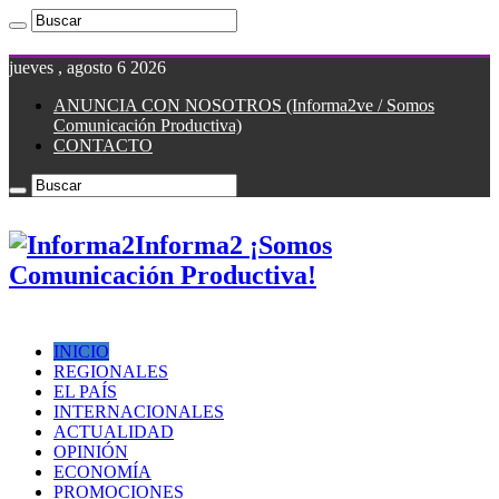
jueves , agosto 6 2026
ANUNCIA CON NOSOTROS (Informa2ve / Somos
Comunicación Productiva)
CONTACTO
Informa2 ¡Somos
Comunicación Productiva!
INICIO
REGIONALES
EL PAÍS
INTERNACIONALES
ACTUALIDAD
OPINIÓN
ECONOMÍA
PROMOCIONES