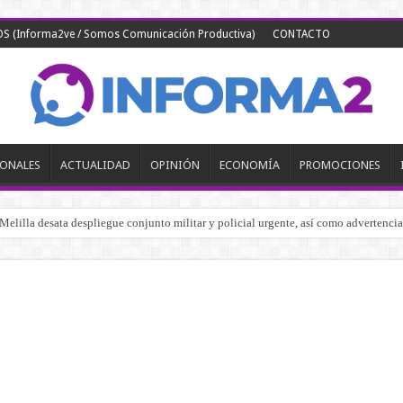
 (Informa2ve / Somos Comunicación Productiva)
CONTACTO
IONALES
ACTUALIDAD
OPINIÓN
ECONOMÍA
PROMOCIONES
elilla desata despliegue conjunto militar y policial urgente, así como advertencia