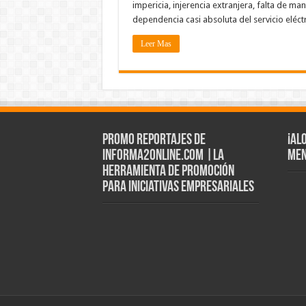
impericia, injerencia extranjera, falta de ma
dependencia casi absoluta del servicio eléct
Leer Mas
Promo Reportajes de
¡Al
informa2online.com |La
Men
herramienta de Promoción
para iniciativas empresariales