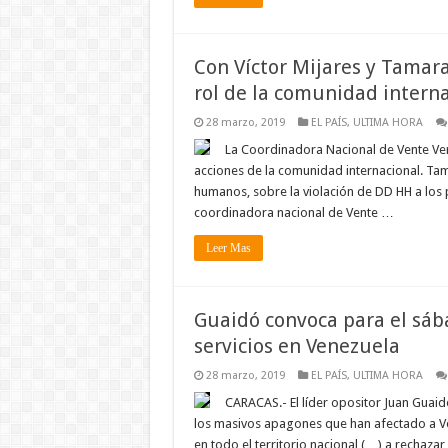
Con Víctor Mijares y Tamar
rol de la comunidad interna
28 marzo, 2019
EL PAÍS
,
ULTIMA HORA
La Coordinadora Nacional de Vente Vene
acciones de la comunidad internacional. Ta
humanos, sobre la violación de DD HH a los
coordinadora nacional de Vente …
Leer Mas
Guaidó convoca para el sába
servicios en Venezuela
28 marzo, 2019
EL PAÍS
,
ULTIMA HORA
CARACAS.- El líder opositor Juan Guai
los masivos apagones que han afectado a 
en todo el territorio nacional (…) a rechazar