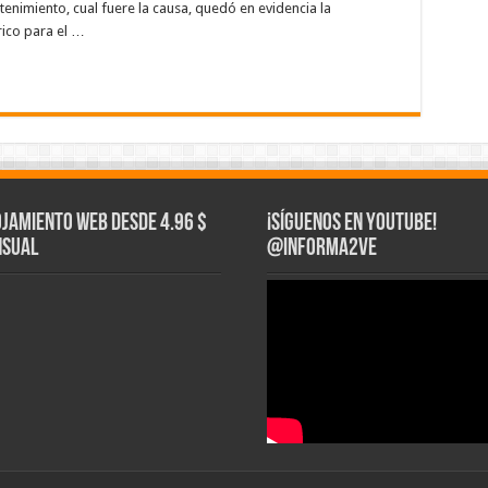
ntenimiento, cual fuere la causa, quedó en evidencia la
rico para el …
ojamiento web Desde 4.96 $
¡Síguenos en YouTube!
sual
@informa2ve