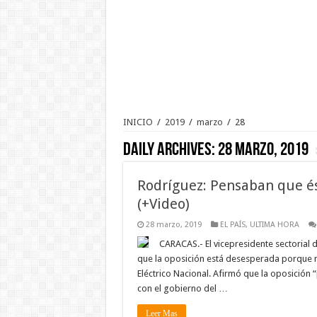
INICIO
/
2019
/
marzo
/
28
Daily Archives:
28 marzo, 2019
Rodríguez: Pensaban que éste
(+Video)
28 marzo, 2019
EL PAÍS
,
ULTIMA HORA
CARACAS.- El vicepresidente sectorial 
que la oposición está desesperada porque n
Eléctrico Nacional. Afirmó que la oposición “
con el gobierno del …
Leer Mas