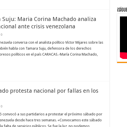
¡Síg
a Suju: Maria Corina Machado analiza
cional ante crisis venezolana
0
zuela conversa con el analista político Víctor Mijares sobre las
mbién habla con Tamara Suju, defensora de los derechos
 presos políticos en el país CARACAS.-María Corina Machado,
do protesta nacional por fallas en los
0
dó convocó a sus partidarios a protestar el próximo sábado por
Venezuela desde hace tres semanas. «Convocamos este sábado
 la falta de servicios públicos. Se fue la luz, no podemos …