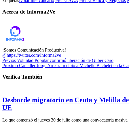
Etiquetas
Dólar Intercancario
Prensa ACA
Prensa Banca y Negocios
Acerca de Informa2Ve
¡Somos Comunicación Productiva!
@https://twitter.com/Informa2ve
Previos
Voluntad Popular confirmó liberación de Gilber Caro
Proximo
Canciller Jorge Arreaza recibió a Michelle Bachelet en la Ca
Verifica También
Desborde migratorio en Ceuta y Melilla des
UE
Lo que comenzó el jueves 30 de julio como una convocatoria masiva 