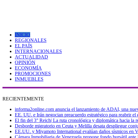
INICIO
REGIONALES
EL PAÍS
INTERNACIONALES
ACTUALIDAD
OPINIÓN
ECONOMÍA
PROMOCIONES
INMUEBLES
RECIENTEMENTE
informa2online.com anuncia el lanzamiento de ADAI, una nueva p
EE. UU. e Irán negocian preacuerdo estratégico para reabrir el
El fin del 3° Reich| La ruta cronológica y diplomática hacia la
Desborde migratorio en Ceuta y Melilla desata despliegue conjun
EE.UU. y Miyamoto International evalúan daños sísmicos en Vene
Cámara Inmobiliaria de Venezuela propone fondo bursátil ante l