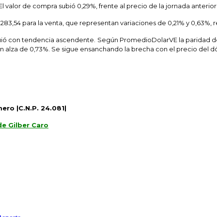
El valor de compra subió 0,29%, frente al precio de la jornada anterior
y 6.283,54 para la venta, que representan variaciones de 0,21% y 0,63%,
 siguió con tendencia ascendente. Según PromedioDolarVE la paridad de 
un alza de 0,73%. Se sigue ensanchando la brecha con el precio del dó
ero |C.N.P. 24.081|
de Gilber Caro