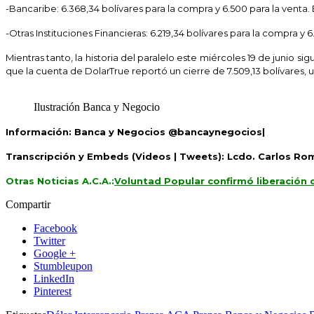
-Bancaribe: 6.368,34 bolívares para la compra y 6.500 para la venta. 
-Otras Instituciones Financieras: 6.219,34 bolívares para la compra 
Mientras tanto, la historia del paralelo este miércoles 19 de junio
que la cuenta de DolarTrue reportó un cierre de 7.509,13 bolívares, 
Ilustración Banca y Negocio
Información:
Banca y Negocios @bancaynegocios
|
Transcripción y Embeds (Videos | Tweets): Lcdo. Carlos Rom
Otras Noticias A.C.A.:
Voluntad Popular confirmó liberación 
Compartir
Facebook
Twitter
Google +
Stumbleupon
LinkedIn
Pinterest