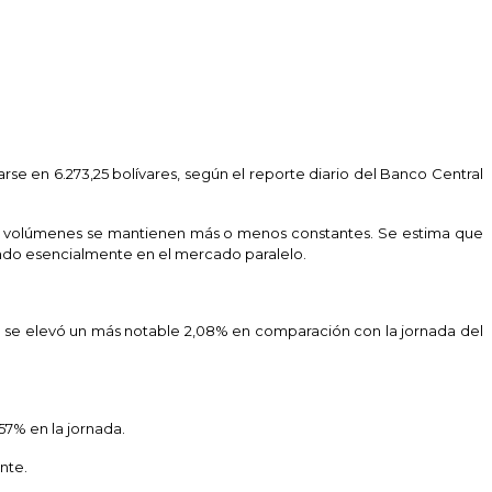
se en 6.273,25 bolívares, según el reporte diario del Banco Central
Los volúmenes se mantienen más o menos constantes. Se estima que
ndo esencialmente en el mercado paralelo.
nta se elevó un más notable 2,08% en comparación con la jornada del
57% en la jornada.
nte.