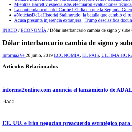
Mientras Barrett y especialistas efectuaron evaluaciones técni
La contienda oculta del Caribe | El día en que la Segunda Guer
#NoticiasDeLaHistoria| Stalingrado: la batalla que cambió el ru
Acusa presunta injerencia extranjera | Trump desclasifica docum
INICIO
/
ECONOMÍA
/
Dólar interbancario cambia de signo y sub
Dólar interbancario cambia de signo y sub
Informa2Ve
20 junio, 2019
ECONOMÍA
,
EL PAÍS
,
ULTIMA HOR
Artículos Relacionados
informa2online.com anuncia el lanzamiento de ADAI, un
Hace
EE. UU. e Irán negocian preacuerdo estratégico para 