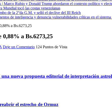
cas | Marco Rubio y Donald Trump abordaron el contexto político y elec
ra Mundial tocó las costas venezolanas
mbo de la 2°da G.M. y selló el declive del III Reich
entos de inteligencia y denuncia vulnerabilidades críticas en el sistem
e 0,88% a Bs.6273,25
e 0,88% a Bs.6273,25
A
Deje un Comentario
124 Puntos de Vista
a nueva propuesta editorial de interpretación astrológ
reabrir el estrecho de Ormuz