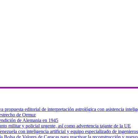
ropuesta editorial de interpretación astrológica con asistencia intelig
 estrecho de Ormuz
 rendición de Alemania en 1945
to militar y policial urgente, así como advertencia tajante de la UE
zuela con inteligencia artificial y equipo especializado de ingenieros
a Bolsa de Valores de Caracas para reactivar la reconstrucción y nuevo