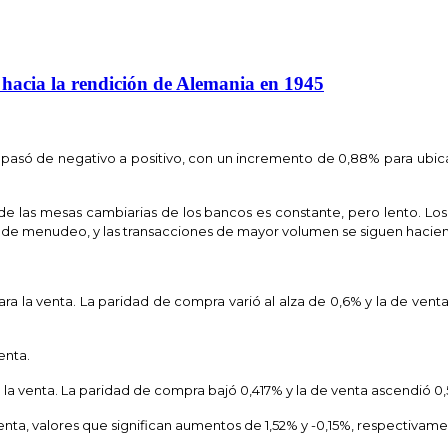
a hacia la rendición de Alemania en 1945
y pasó de negativo a positivo, con un incremento de 0,88% para ubicar
 de las mesas cambiarias de los bancos es constante, pero lento. 
 de menudeo, y las transacciones de mayor volumen se siguen hacie
para la venta. La paridad de compra varió al alza de 0,6% y la de ve
enta.
 la venta. La paridad de compra bajó 0,417% y la de venta ascendió 0,
venta, valores que significan aumentos de 1,52% y -0,15%, respectivame