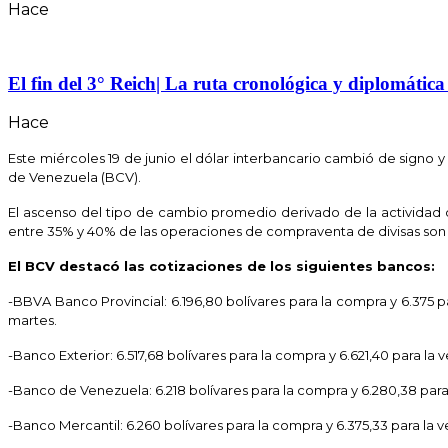
Hace
El fin del 3° Reich| La ruta cronológica y diplomátic
Hace
Este miércoles 19 de junio el dólar interbancario cambió de signo 
de Venezuela (BCV).
El ascenso del tipo de cambio promedio derivado de la actividad
entre 35% y 40% de las operaciones de compraventa de divisas son
El BCV destacó las cotizaciones de los siguientes bancos:
-BBVA Banco Provincial: 6.196,80 bolívares para la compra y 6.375 
martes.
-Banco Exterior: 6.517,68 bolívares para la compra y 6.621,40 para la v
-Banco de Venezuela: 6.218 bolívares para la compra y 6.280,38 para
-Banco Mercantil: 6.260 bolívares para la compra y 6.375,33 para la 