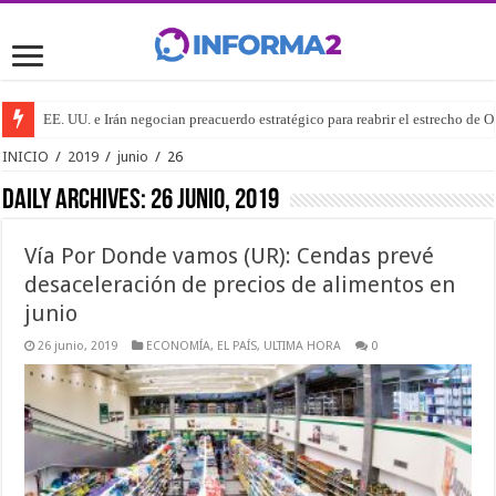
EE. UU. e Irán negocian preacuerdo estratégico para reabrir el estrecho de 
INICIO
/
2019
/
junio
/
26
Daily Archives:
26 junio, 2019
Vía Por Donde vamos (UR): Cendas prevé
desaceleración de precios de alimentos en
junio
26 junio, 2019
ECONOMÍA
,
EL PAÍS
,
ULTIMA HORA
0