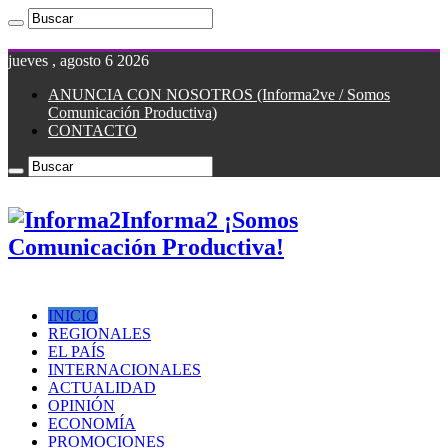
jueves , agosto 6 2026
ANUNCIA CON NOSOTROS (Informa2ve / Somos
Comunicación Productiva)
CONTACTO
Informa2 ¡Somos
Comunicación Productiva!
INICIO
REGIONALES
EL PAÍS
INTERNACIONALES
ACTUALIDAD
OPINIÓN
ECONOMÍA
PROMOCIONES