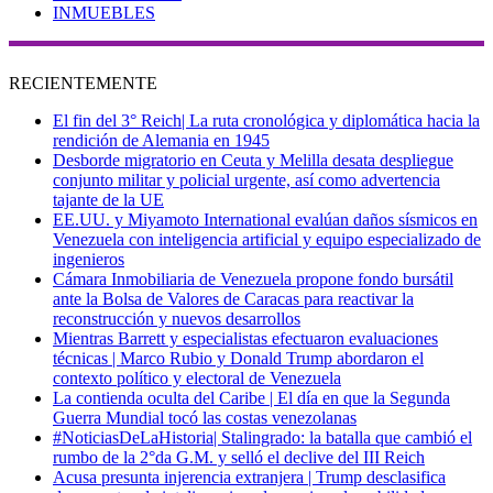
INMUEBLES
RECIENTEMENTE
El fin del 3° Reich| La ruta cronológica y diplomática hacia la
rendición de Alemania en 1945
Desborde migratorio en Ceuta y Melilla desata despliegue
conjunto militar y policial urgente, así como advertencia
tajante de la UE
EE.UU. y Miyamoto International evalúan daños sísmicos en
Venezuela con inteligencia artificial y equipo especializado de
ingenieros
Cámara Inmobiliaria de Venezuela propone fondo bursátil
ante la Bolsa de Valores de Caracas para reactivar la
reconstrucción y nuevos desarrollos
Mientras Barrett y especialistas efectuaron evaluaciones
técnicas | Marco Rubio y Donald Trump abordaron el
contexto político y electoral de Venezuela
La contienda oculta del Caribe | El día en que la Segunda
Guerra Mundial tocó las costas venezolanas
#NoticiasDeLaHistoria| Stalingrado: la batalla que cambió el
rumbo de la 2°da G.M. y selló el declive del III Reich
Acusa presunta injerencia extranjera | Trump desclasifica