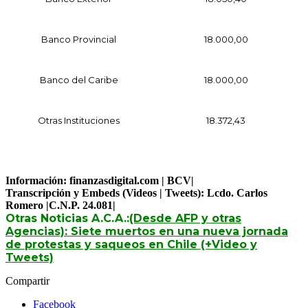
Banco Provincial
18.000,00
Banco
del Caribe
18.
000
,00
Otras Instituciones
18.3
72
,
43
Información: finanzasdigital.com | BCV|
Transcripción y Embeds (Videos | Tweets): Lcdo. Carlos
Romero |C.N.P. 24.081|
Otras Noticias A.C.A.:
(Desde AFP y otras
Agencias): Siete muertos en una nueva jornada
de protestas y saqueos en Chile (+Video y
Tweets)
Compartir
Facebook