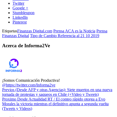
Twitter
Google +
Stumbleupon
LinkedIn
Pinterest
Etiquetas
Finanzas Digital.com
Prensa ACA es la Noticia
Prensa
Finanzas Digital
Tipo de Cambio Referencia al 21 10 2019
Acerca de Informa2Ve
¡Somos Comunicación Productiva!
@https://twitter.com/Informa2ve
Previos
(Desde AFP y otras Agencias): Siete muertos en una nueva
jornada de protestas y saqueos en Chile (+Video y Tweets)
Proximo
Desde Actualidad RT / El conteo rápido otorga a Evo
Morales la victoria mientras el definitivo apunta a segunda vuelta
(Tweets y Videos)