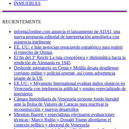
INMUEBLES
RECIENTEMENTE
informa2online.com anuncia el lanzamiento de ADAI, una
nueva propuesta editorial de interpretación astrológica con
asistencia inteligente
EE. UU. e Irán negocian preacuerdo estratégico para reabrir
el estrecho de Ormuz
El fin del 3° Reich| La ruta cronológica y diplomática hacia la
rendición de Alemania en 1945
Desborde migratorio en Ceuta y Melilla desata despliegue
conjunto militar y policial urgente, así como advertencia
tajante de la UE
EE.UU. y Miyamoto International evalúan daños sísmicos en
Venezuela con inteligencia artificial y equipo especializado de
ingenieros
Cámara Inmobiliaria de Venezuela propone fondo bursátil
ante la Bolsa de Valores de Caracas para reactivar la
reconstrucción y nuevos desarrollos
Mientras Barrett y especialistas efectuaron evaluaciones
técnicas | Marco Rubio y Donald Trump abordaron el
contexto político y electoral de Venezuela