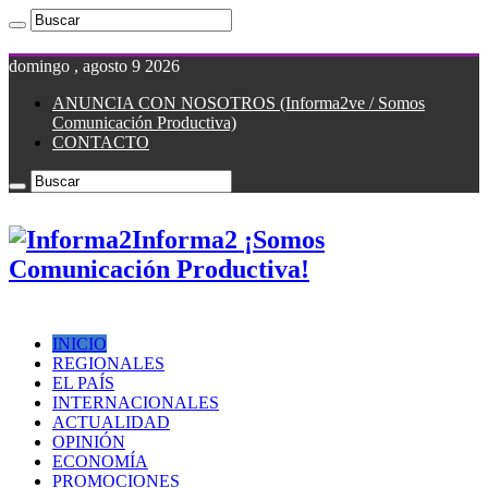
domingo , agosto 9 2026
ANUNCIA CON NOSOTROS (Informa2ve / Somos
Comunicación Productiva)
CONTACTO
Informa2 ¡Somos
Comunicación Productiva!
INICIO
REGIONALES
EL PAÍS
INTERNACIONALES
ACTUALIDAD
OPINIÓN
ECONOMÍA
PROMOCIONES