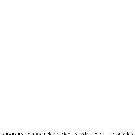
C
ARACAS.-
«
La Asamblea Nacional y cada uno de sus diputados