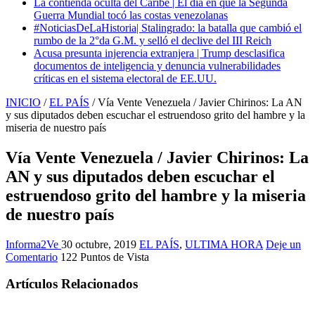
La contienda oculta del Caribe | El día en que la Segunda
Guerra Mundial tocó las costas venezolanas
#NoticiasDeLaHistoria| Stalingrado: la batalla que cambió el
rumbo de la 2°da G.M. y selló el declive del III Reich
Acusa presunta injerencia extranjera | Trump desclasifica
documentos de inteligencia y denuncia vulnerabilidades
críticas en el sistema electoral de EE.UU.
INICIO
/
EL PAÍS
/
Vía Vente Venezuela / Javier Chirinos: La AN
y sus diputados deben escuchar el estruendoso grito del hambre y la
miseria de nuestro país
Vía Vente Venezuela / Javier Chirinos: La
AN y sus diputados deben escuchar el
estruendoso grito del hambre y la miseria
de nuestro país
Informa2Ve
30 octubre, 2019
EL PAÍS
,
ULTIMA HORA
Deje un
Comentario
122 Puntos de Vista
Artículos Relacionados