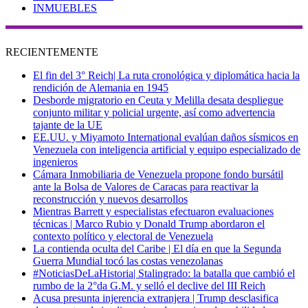
INMUEBLES
RECIENTEMENTE
El fin del 3° Reich| La ruta cronológica y diplomática hacia la
rendición de Alemania en 1945
Desborde migratorio en Ceuta y Melilla desata despliegue
conjunto militar y policial urgente, así como advertencia
tajante de la UE
EE.UU. y Miyamoto International evalúan daños sísmicos en
Venezuela con inteligencia artificial y equipo especializado de
ingenieros
Cámara Inmobiliaria de Venezuela propone fondo bursátil
ante la Bolsa de Valores de Caracas para reactivar la
reconstrucción y nuevos desarrollos
Mientras Barrett y especialistas efectuaron evaluaciones
técnicas | Marco Rubio y Donald Trump abordaron el
contexto político y electoral de Venezuela
La contienda oculta del Caribe | El día en que la Segunda
Guerra Mundial tocó las costas venezolanas
#NoticiasDeLaHistoria| Stalingrado: la batalla que cambió el
rumbo de la 2°da G.M. y selló el declive del III Reich
Acusa presunta injerencia extranjera | Trump desclasifica