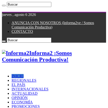
jueves , agosto 6 2026
ANUNCIA CON NOSOTROS (Informa2ve / Somos
Comunicación Productiva)
CONTACTO
Informa2 ¡Somos
Comunicación Productiva!
INICIO
REGIONALES
EL PAÍS
INTERNACIONALES
ACTUALIDAD
OPINIÓN
ECONOMÍA
PROMOCIONES