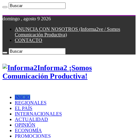
domingo , agosto 9 2026
ANUNCIA CON NOSOTROS (Informa2ve / Somos
Comunicación Productiva)
CONTACTO
Informa2 ¡Somos
Comunicación Productiva!
INICIO
REGIONALES
EL PAÍS
INTERNACIONALES
ACTUALIDAD
OPINIÓN
ECONOMÍA
PROMOCIONES