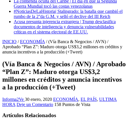
La contienda oculta del Caribe | El día en que la Segunda
Guerra Mundial tocó las costas venezolanas
#NoticiasDeLaHistoria| Stalingrado: la batalla que cambió el
rumbo de la 2°da G.M. y selló el declive del III Reich
Acusa presunta injerencia extranjera | Trump desclasifica
documentos de inteligencia y denuncia vulnerabilidades
críticas en el sistema electoral de EE.UU.
INICIO
/
ECONOMÍA
/
(Vía Banca & Negocios / AVN) /
Aprobado “Plan Z”: Maduro otorga US$3,2 millones en créditos y
anuncia incentivos a la producción (+Tweet)
(Vía Banca & Negocios / AVN) / Aprobado
“Plan Z”: Maduro otorga US$3,2
millones en créditos y anuncia incentivos
a la producción (+Tweet)
Informa2Ve
30 enero, 2020
ECONOMÍA
,
EL PAÍS
,
ULTIMA
HORA
Deje un Comentario
158 Puntos de Vista
Artículos Relacionados