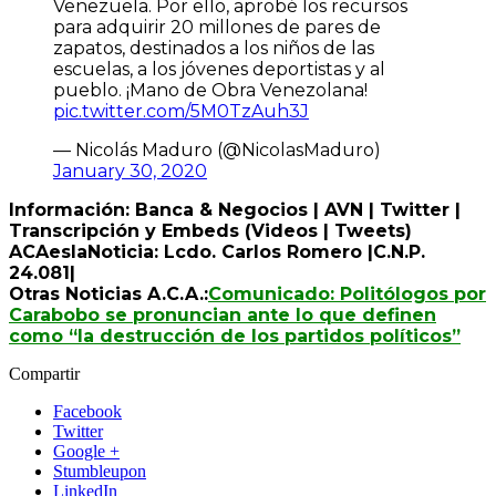
Venezuela. Por ello, aprobé los recursos
para adquirir 20 millones de pares de
zapatos, destinados a los niños de las
escuelas, a los jóvenes deportistas y al
pueblo. ¡Mano de Obra Venezolana!
pic.twitter.com/5M0TzAuh3J
— Nicolás Maduro (@NicolasMaduro)
January 30, 2020
Información: Banca & Negocios | AVN | Twitter |
Transcripción y Embeds (Videos | Tweets)
ACAeslaNoticia: Lcdo. Carlos Romero |C.N.P.
24.081|
Otras Noticias A.C.A.:
Comunicado: Politólogos por
Carabobo se pronuncian ante lo que definen
como “la destrucción de los partidos políticos”
Compartir
Facebook
Twitter
Google +
Stumbleupon
LinkedIn