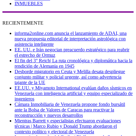
INMUEBLES
RECIENTEMENTE
informa2online.com anuncia el lanzamiento de ADAI, una
nueva propuesta editorial de interpretación astrológica con
asistencia inteligente
EE. UU. e Irán negocian preacuerdo estratégico para reabrir
el estrecho de Ormuz
El fin del 3° Reich| La ruta cronológica y diplomática hacia la
rendición de Alemania en 1945
Desborde migratorio en Ceuta y Melilla desata despliegue
conjunto militar y policial urgente, así como advertencia
tajante de la UE
EE.UU. y Miyamoto International evalúan daños sísmicos en
Venezuela con inteligencia artificial y equipo especializado de
ingenieros
Cámara Inmobiliaria de Venezuela propone fondo bursátil
ante la Bolsa de Valores de Caracas para reactivar la
reconstrucción y nuevos desarrollos
Mientras Barrett y especialistas efectuaron evaluaciones
técnicas | Marco Rubio y Donald Trump abordaron el
contexto político y electoral de Venezuela