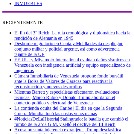
INMUEBLES
RECIENTEMENTE
El fin del 3° Reich| La ruta cronológica y diplomática hacia la
rendición de Alemania en 1945
Desborde migratorio en Ceuta y Melilla desata despliegue
conjunto militar y policial urgente, así como advertencia
tajante de la UE
EE.UU. y Miyamoto International evalúan daños sísmicos en
Venezuela con inteligencia artificial y equipo especializado de
ingenieros
Cámara Inmobiliaria de Venezuela propone fondo bursátil
ante la Bolsa de Valores de Caracas para reactivar la
reconstrucción y nuevos desarrollos
Mientras Barrett y especialistas efectuaron evaluaciones
técnicas | Marco Rubio y Donald Trump abordaron el
contexto político y electoral de Venezuela
La contienda oculta del Caribe | El día en que la Segunda
Guerra Mundial tocó las costas venezolanas
#NoticiasDeLaHistoria| Stalingrado: la batalla que cambió el
rumbo de la 2°da G.M. y selló el declive del III Reich
Acusa presunta injerencia extranjera | Trump desclasifica