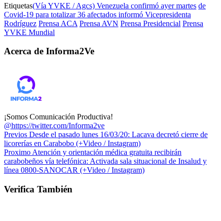
Etiquetas
(Vía YVKE / Agcs) Venezuela confirmó ayer martes
de
Covid-19 para totalizar 36 afectados informó Vicepresidenta
Rodríguez
Prensa ACA
Prensa AVN
Prensa Presidencial
Prensa
YVKE Mundial
Acerca de Informa2Ve
¡Somos Comunicación Productiva!
@https://twitter.com/Informa2ve
Previos
Desde el pasado lunes 16/03/20: Lacava decretó cierre de
licorerías en Carabobo (+Video / Instagram)
Proximo
Atención y orientación médica gratuita recibirán
carabobeños vía telefónica: Activada sala situacional de Insalud y
línea 0800-SANOCAR (+Video / Instagram)
Verifica También