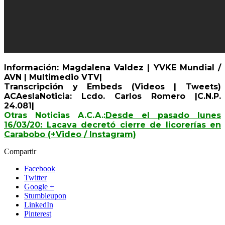
Información: Magdalena Valdez | YVKE Mundial /
AVN | Multimedio VTV|
Transcripción y Embeds (Videos | Tweets)
ACAeslaNoticia: Lcdo. Carlos Romero |C.N.P.
24.081|
Otras Noticias A.C.A.:
Desde el pasado lunes
16/03/20: Lacava decretó cierre de licorerías en
Carabobo (+Video / Instagram)
Compartir
Facebook
Twitter
Google +
Stumbleupon
LinkedIn
Pinterest