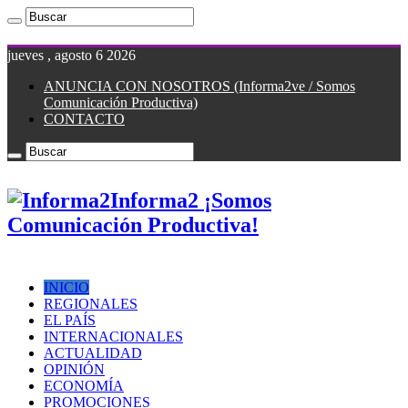
jueves , agosto 6 2026
ANUNCIA CON NOSOTROS (Informa2ve / Somos
Comunicación Productiva)
CONTACTO
Informa2 ¡Somos
Comunicación Productiva!
INICIO
REGIONALES
EL PAÍS
INTERNACIONALES
ACTUALIDAD
OPINIÓN
ECONOMÍA
PROMOCIONES