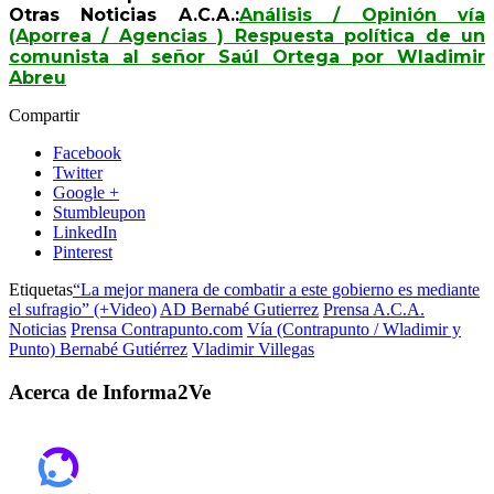
Otras Noticias A.C.A.:
Análisis / Opinión vía
(Aporrea / Agencias ) Respuesta política de un
comunista al señor Saúl Ortega por Wladimir
Abreu
Compartir
Facebook
Twitter
Google +
Stumbleupon
LinkedIn
Pinterest
Etiquetas
“La mejor manera de combatir a este gobierno es mediante
el sufragio” (+Video)
AD Bernabé Gutierrez
Prensa A.C.A.
Noticias
Prensa Contrapunto.com
Vía (Contrapunto / Wladimir y
Punto) Bernabé Gutiérrez
Vladimir Villegas
Acerca de Informa2Ve