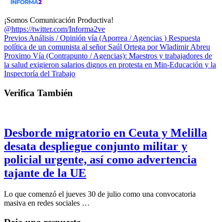
¡Somos Comunicación Productiva!
@https://twitter.com/Informa2ve
Previos
Análisis / Opinión vía (Aporrea / Agencias ) Respuesta
política de un comunista al señor Saúl Ortega por Wladimir Abreu
Proximo
Vía (Contrapunto / Agencias): Maestros y trabajadores de
la salud exigieron salarios dignos en protesta en Min-Educación y la
Inspectoría del Trabajo
Verifica También
Desborde migratorio en Ceuta y Melilla
desata despliegue conjunto militar y
policial urgente, así como advertencia
tajante de la UE
Lo que comenzó el jueves 30 de julio como una convocatoria
masiva en redes sociales …