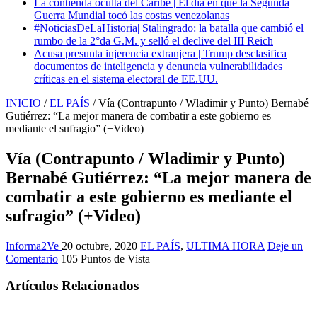
La contienda oculta del Caribe | El día en que la Segunda
Guerra Mundial tocó las costas venezolanas
#NoticiasDeLaHistoria| Stalingrado: la batalla que cambió el
rumbo de la 2°da G.M. y selló el declive del III Reich
Acusa presunta injerencia extranjera | Trump desclasifica
documentos de inteligencia y denuncia vulnerabilidades
críticas en el sistema electoral de EE.UU.
INICIO
/
EL PAÍS
/
Vía (Contrapunto / Wladimir y Punto) Bernabé
Gutiérrez: “La mejor manera de combatir a este gobierno es
mediante el sufragio” (+Video)
Vía (Contrapunto / Wladimir y Punto)
Bernabé Gutiérrez: “La mejor manera de
combatir a este gobierno es mediante el
sufragio” (+Video)
Informa2Ve
20 octubre, 2020
EL PAÍS
,
ULTIMA HORA
Deje un
Comentario
105 Puntos de Vista
Artículos Relacionados