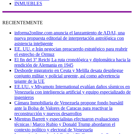
INMUEBLES
RECIENTEMENTE
informa2online.com anuncia el lanzamiento de ADAI, una
nueva propuesta editorial de interpretación astrológica con
asistencia inteligente
EE. UU. e Irán negocian preacuerdo estratégico para reabrir
el estrecho de Ormuz
El fin del 3° Reich| La ruta cronológica y diplomática hacia la
rendición de Alemania en 1945
Desborde migratorio en Ceuta y Melilla desata despliegue
conjunto militar y policial urgente, así como advertencia
tajante de la UE
EE.UU. y Miyamoto International evalúan daños sísmicos en
Venezuela con inteligencia artificial y equipo especializado de
ingenieros
Cámara Inmobiliaria de Venezuela propone fondo bursátil
ante la Bolsa de Valores de Caracas para reactivar la
reconstrucción y nuevos desarrollos
Mientras Barrett y especialistas efectuaron evaluaciones
técnicas | Marco Rubio y Donald Trump abordaron el
contexto político y electoral de Venezuela