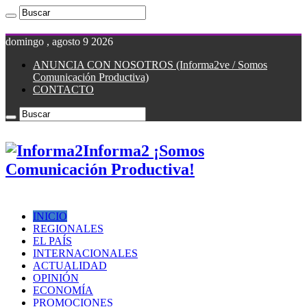
domingo , agosto 9 2026
ANUNCIA CON NOSOTROS (Informa2ve / Somos
Comunicación Productiva)
CONTACTO
Informa2 ¡Somos
Comunicación Productiva!
INICIO
REGIONALES
EL PAÍS
INTERNACIONALES
ACTUALIDAD
OPINIÓN
ECONOMÍA
PROMOCIONES