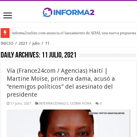
informa2online.com anuncia el lanzamiento de ADAI, una nueva propuesta edi
INICIO
/
2021
/
julio
/
11
Daily Archives:
11 julio, 2021
Vía (France24com / Agencias) Haití |
Martine Moïse, primera dama, acusó a
“enemigos políticos” del asesinato del
presidente
11 julio, 2021
INTERNACIONALES
,
ULTIMA HORA
0