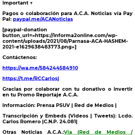
important ↑
Pagos o colaboración para A.C.A. Noticias vía Pay
Pal:
paypal.me/ACANoticias
[paypal-donation
button_url=»https://informa2online.com/wp-
content/uploads/2021/08/Parnasa-ACA-HASHEM-
2021-e1629638483773.png»]
Contáctenos:
https://wa.me/584244584910
https://t.me/RCCarlosj
Gracias por colaborar con tu donativo o invertir
en tu Promo Reportaje A.C.A.
Información: Prensa PSUV | Red de Medios |
Transcripción y Embeds (Videos | Tweets): Lcdo.
Carlos Romero |C.N.P. 24.081|
Otras Noticias A.C.A.:
Vía (Red de Medios /