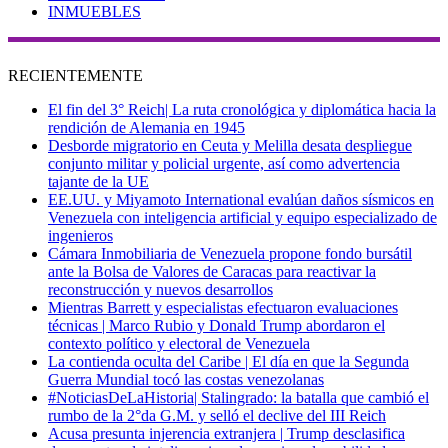
INMUEBLES
RECIENTEMENTE
El fin del 3° Reich| La ruta cronológica y diplomática hacia la
rendición de Alemania en 1945
Desborde migratorio en Ceuta y Melilla desata despliegue
conjunto militar y policial urgente, así como advertencia
tajante de la UE
EE.UU. y Miyamoto International evalúan daños sísmicos en
Venezuela con inteligencia artificial y equipo especializado de
ingenieros
Cámara Inmobiliaria de Venezuela propone fondo bursátil
ante la Bolsa de Valores de Caracas para reactivar la
reconstrucción y nuevos desarrollos
Mientras Barrett y especialistas efectuaron evaluaciones
técnicas | Marco Rubio y Donald Trump abordaron el
contexto político y electoral de Venezuela
La contienda oculta del Caribe | El día en que la Segunda
Guerra Mundial tocó las costas venezolanas
#NoticiasDeLaHistoria| Stalingrado: la batalla que cambió el
rumbo de la 2°da G.M. y selló el declive del III Reich
Acusa presunta injerencia extranjera | Trump desclasifica