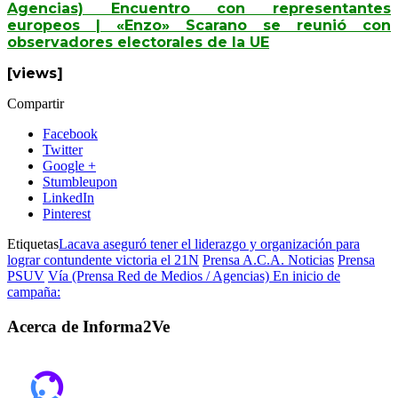
Agencias) Encuentro con representantes
europeos | «Enzo» Scarano se reunió con
observadores electorales de la UE
[views]
Compartir
Facebook
Twitter
Google +
Stumbleupon
LinkedIn
Pinterest
Etiquetas
Lacava aseguró tener el liderazgo y organización para
lograr contundente victoria el 21N
Prensa A.C.A. Noticias
Prensa
PSUV
Vía (Prensa Red de Medios / Agencias) En inicio de
campaña:
Acerca de Informa2Ve