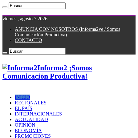
viernes , agosto 7 2026
ANUNCIA CON NOSOTROS (Informa2ve / Somos
Comunicación Productiva)
CONTACTO
Informa2 ¡Somos
Comunicación Productiva!
INICIO
REGIONALES
EL PAÍS
INTERNACIONALES
ACTUALIDAD
OPINIÓN
ECONOMÍA
PROMOCIONES