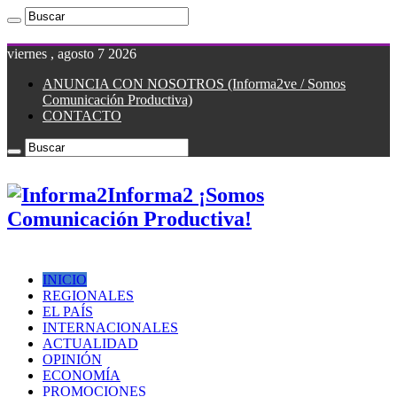
viernes , agosto 7 2026
ANUNCIA CON NOSOTROS (Informa2ve / Somos
Comunicación Productiva)
CONTACTO
Informa2 ¡Somos
Comunicación Productiva!
INICIO
REGIONALES
EL PAÍS
INTERNACIONALES
ACTUALIDAD
OPINIÓN
ECONOMÍA
PROMOCIONES