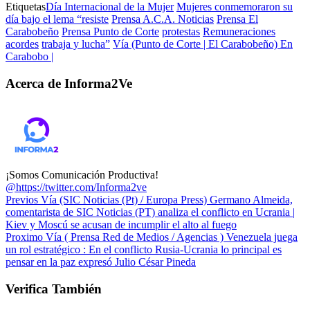
Etiquetas
Día Internacional de la Mujer
Mujeres conmemoraron su
día bajo el lema “resiste
Prensa A.C.A. Noticias
Prensa El
Carabobeño
Prensa Punto de Corte
protestas
Remuneraciones
acordes
trabaja y lucha”
Vía (Punto de Corte | El Carabobeño) En
Carabobo |
Acerca de Informa2Ve
¡Somos Comunicación Productiva!
@https://twitter.com/Informa2ve
Previos
Vía (SIC Noticias (Pt) / Europa Press) Germano Almeida,
comentarista de SIC Noticias (PT) analiza el conflicto en Ucrania |
Kiev y Moscú se acusan de incumplir el alto al fuego
Proximo
Vía ( Prensa Red de Medios / Agencias ) Venezuela juega
un rol estratégico : En el conflicto Rusia-Ucrania lo principal es
pensar en la paz expresó Julio César Pineda
Verifica También