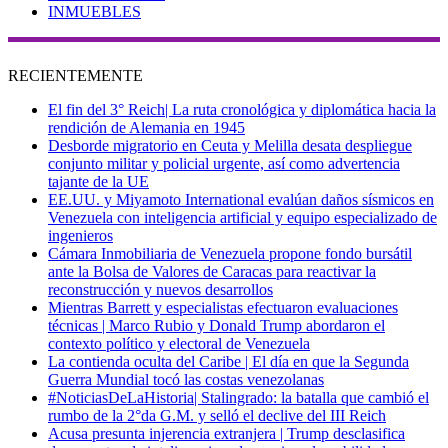
INMUEBLES
RECIENTEMENTE
El fin del 3° Reich| La ruta cronológica y diplomática hacia la
rendición de Alemania en 1945
Desborde migratorio en Ceuta y Melilla desata despliegue
conjunto militar y policial urgente, así como advertencia
tajante de la UE
EE.UU. y Miyamoto International evalúan daños sísmicos en
Venezuela con inteligencia artificial y equipo especializado de
ingenieros
Cámara Inmobiliaria de Venezuela propone fondo bursátil
ante la Bolsa de Valores de Caracas para reactivar la
reconstrucción y nuevos desarrollos
Mientras Barrett y especialistas efectuaron evaluaciones
técnicas | Marco Rubio y Donald Trump abordaron el
contexto político y electoral de Venezuela
La contienda oculta del Caribe | El día en que la Segunda
Guerra Mundial tocó las costas venezolanas
#NoticiasDeLaHistoria| Stalingrado: la batalla que cambió el
rumbo de la 2°da G.M. y selló el declive del III Reich
Acusa presunta injerencia extranjera | Trump desclasifica