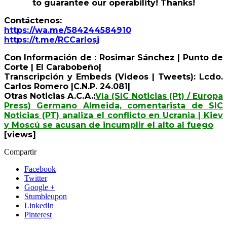
to guarantee our operability! Thanks!
Contáctenos:
https://wa.me/584244584910
https://t.me/RCCarlosj
Con Información de : Rosimar Sánchez | Punto de
Corte | El Carabobeño|
Transcripción y Embeds (Videos | Tweets): Lcdo.
Carlos Romero |C.N.P. 24.081|
Otras Noticias A.C.A.:
Vía (SIC Noticias (Pt) / Europa
Press) Germano Almeida, comentarista de SIC
Noticias (PT) analiza el conflicto en Ucrania | Kiev
y Moscú se acusan de incumplir el alto al fuego
[views]
Compartir
Facebook
Twitter
Google +
Stumbleupon
LinkedIn
Pinterest