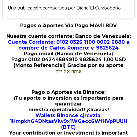
Una publicación compartida por Diario El Carabobeño (@el_carabobeno)
Pagos o Aportes Vía Pago Móvil BDV
Nuestra cuenta corriente: Banco de Venezuela:
Cuenta Corriente: 0102 0326 1100 0002 6880 a
nombre de Carlos Romero: v-9825624
Pago móvil (Banco de Venezuela)
Pagar 0102 04244584910 9825624 1,00 USD
(Monto Referencial) Gracias por su aporte
פותח את ידך
Pago o Aportes vía Binance:
¡Tu aporte o inversión es importante para
garantizar
nuestra operatividad! ¡Gracias!
Wallets Binance cjrcvzla:
1HmpkhG4DNtasViw9x1WGecc6WfHVpPUUH
(BTC)
Your contribution or investment is important