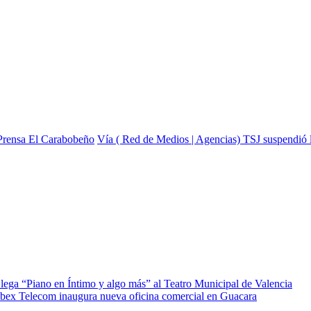
Prensa El Carabobeño
Vía ( Red de Medios | Agencias) TSJ suspendió l
lega “Piano en Íntimo y algo más” al Teatro Municipal de Valencia
bex Telecom inaugura nueva oficina comercial en Guacara