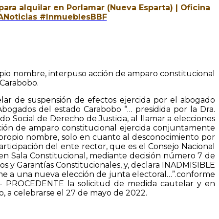
ra alquilar en Porlamar (Nueva Esparta) | Oficina
ACANoticias #InmueblesBBF
ropio nombre, interpuso acción de amparo constitucional
 Carabobo.
lar de suspensión de efectos ejercida por el abogado
bogados del estado Carabobo “… presidida por la Dra.
Social de Derecho de Justicia, al llamar a elecciones
cción de amparo constitucional ejercida conjuntamente
propio nombre, solo en cuanto al desconocimiento por
rticipación del ente rector, que es el Consejo Nacional
 en Sala Constitucional, mediante decisión número 7 de
os y Garantías Constitucionales, y, declara INADMISIBLE
llame a una nueva elección de junta electoral…”.conforme
3.- PROCEDENTE la solicitud de medida cautelar y en
, a celebrarse el 27 de mayo de 2022.