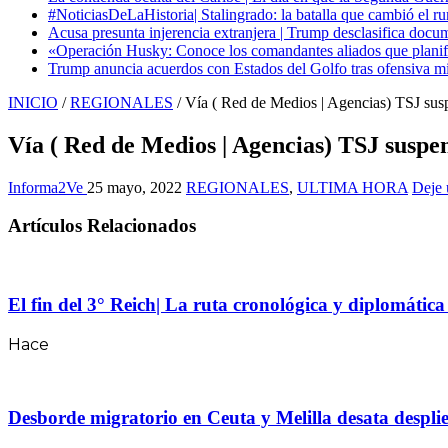
#NoticiasDeLaHistoria| Stalingrado: la batalla que cambió el ru
Acusa presunta injerencia extranjera | Trump desclasifica docum
«Operación Husky: Conoce los comandantes aliados que planific
Trump anuncia acuerdos con Estados del Golfo tras ofensiva mil
INICIO
/
REGIONALES
/
Vía ( Red de Medios | Agencias) TSJ sus
Vía ( Red de Medios | Agencias) TSJ suspe
Informa2Ve
25 mayo, 2022
REGIONALES
,
ULTIMA HORA
Deje 
Artículos Relacionados
El fin del 3° Reich| La ruta cronológica y diplomátic
Hace
Desborde migratorio en Ceuta y Melilla desata desplie