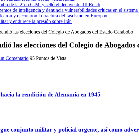
mbo de la 2°da G.M. y selló el declive del III Reich
entos de inteligencia y denuncia vulnerabilidades críticas en el sistem
aron y ejecutaron la fractura del fascismo en Europa»
itar y endurece la presión sobre Irán
pendió las elecciones del Colegio de Abogados del Estado Carabobo
ndió las elecciones del Colegio de Abogados
un Comentario
95 Puntos de Vista
a hacia la rendición de Alemania en 1945
gue conjunto militar y policial urgente, así como adver