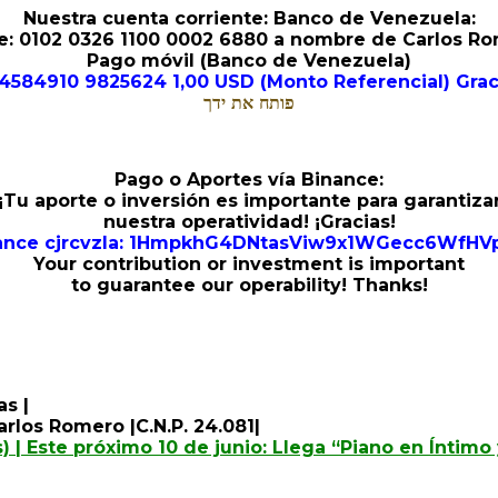
Nuestra cuenta corriente: Banco de Venezuela:
e: 0102 0326 1100 0002 6880 a nombre de Carlos R
Pago móvil (Banco de Venezuela)
4584910 9825624 1,00 USD (Monto Referencial) Graci
פותח את ידך
Pago o Aportes vía Binance:
¡Tu aporte o inversión es importante para garantiza
nuestra operatividad! ¡Gracias!
nance cjrcvzla: 1HmpkhG4DNtasViw9x1WGecc6WfHV
Your contribution or investment is important
to guarantee our operability! Thanks!
as |
rlos Romero |C.N.P. 24.081|
) | Este próximo 10 de junio: Llega “Piano en Íntimo