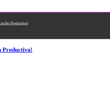
ión Productiva)
 Productiva!