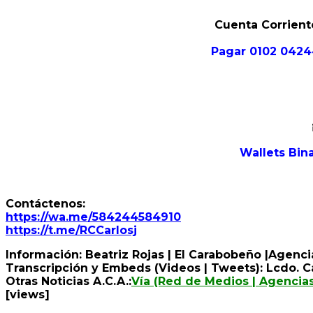
Cuenta Corrient
Pagar 0102 0424
Wallets Bi
Contáctenos:
https://wa.me/584244584910
https://t.me/RCCarlosj
Información: Beatriz Rojas | El Carabobeño |Agenci
Transcripción y Embeds (Videos | Tweets): Lcdo. Ca
Otras Noticias A.C.A.:
Vía (Red de Medios | Agencias
[views]