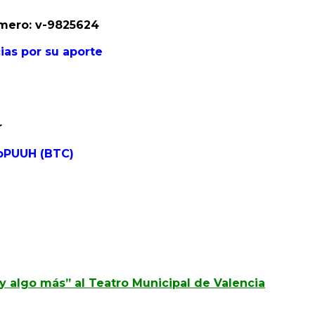
omero: v-9825624
as por su aporte
r
pPUUH (BTC)
 y algo más” al Teatro Municipal de Valencia