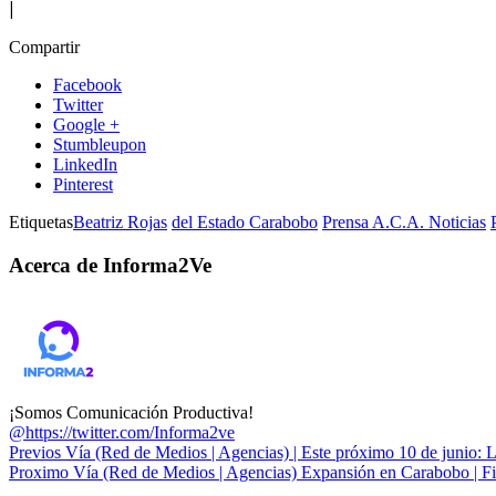
|
Compartir
Facebook
Twitter
Google +
Stumbleupon
LinkedIn
Pinterest
Etiquetas
Beatriz Rojas
del Estado Carabobo
Prensa A.C.A. Noticias
Acerca de Informa2Ve
¡Somos Comunicación Productiva!
@https://twitter.com/Informa2ve
Previos
Vía (Red de Medios | Agencias) | Este próximo 10 de junio: L
Proximo
Vía (Red de Medios | Agencias) Expansión en Carabobo | Fi