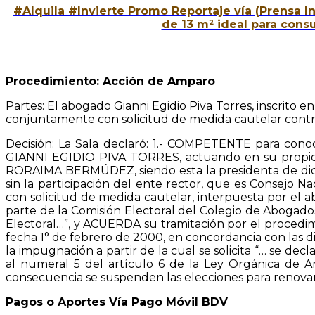
#Alquila #Invierte Promo Reportaje vía (Prensa I
de 13 m² ideal para cons
Procedimiento: Acción de Amparo
Partes: El abogado Gianni Egidio Piva Torres, inscrito
conjuntamente con solicitud de medida cautelar contra
Decisión: La Sala declaró: 1.- COMPETENTE para cono
GIANNI EGIDIO PIVA TORRES, actuando en su propio no
RORAIMA BERMÚDEZ, siendo esta la presidenta de dicha
sin la participación del ente rector, que es Consejo
con solicitud de medida cautelar, interpuesta por e
parte de la Comisión Electoral del Colegio de Abogados 
Electoral…”, y ACUERDA su tramitación por el procedim
fecha 1° de febrero de 2000, en concordancia con las d
la impugnación a partir de la cual se solicita “… se de
al numeral 5 del artículo 6 de la Ley Orgánica de 
consecuencia se suspenden las elecciones para renovar
Pagos o Aportes Vía Pago Móvil BDV