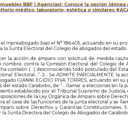
nmuebles BBF | Agencias): Conoce la opción idónea pa
ultorio médico, laboratorio, estética o similares #
 en el Inpreabogado bajo el N° 186.405, actuando en su p
 la Junta Electoral del Colegio de abogados del estado
cer la acción de amparo con solicitud de medida caute
mbre, contra la Comisión Electoral del Colegio de A
 comisión (…) desconociendo todo postulado del Estado 
 Nacional Electoral…”. 2.- Se ADMITE PARCIALMENTE la a
l abogado GIANNI EGIDIO PIVA TORRES, actuando en su 
del estado Carabobo, de “… llamar a elecciones sin la pa
iento establecido por el Tribunal Supremo de Justicia,
isposiciones de la Ley Orgánica de Amparo sobre Derech
clare el cese de las funciones de la junta electoral y se 
Amparo sobre Derechos y Garantías Constitucionales. 
 la Junta Directiva del Colegio de Abogados de Carabobo