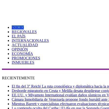
INICIO
REGIONALES
EL PAÍS
INTERNACIONALES
ACTUALIDAD
OPINIÓN
ECONOMÍA
PROMOCIONES
INMUEBLES
RECIENTEMENTE
El fin del 3° Reich| La ruta cronológica y diplomática hacia la
Desborde migratorio en Ceuta y Melilla desata despliegue conjun
EE.UU. y Miyamoto International evalúan daños sísmicos en Vene
Cámara Inmobiliaria de Venezuela propone fondo bursátil ante l
Mientras Barrett y especialistas efectuaron evaluaciones técni
La contienda oculta del Caribe | El día en que la Segunda Guer