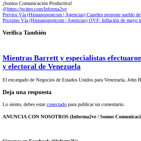
¡Somos Comunicación Productiva!
@https://twitter.com/Informa2ve
Previos
Vía (Hispanopostcom | Agencias) Capriles propone sueldo de
Proximo
Vía (Hispanopostcom | Agencias) OVF: Inflación de mayo trip
Verifica También
Mientras Barrett y especialistas efectuar
y electoral de Venezuela
El encargado de Negocios de Estados Unidos para Venezuela, John B
Deja una respuesta
Lo siento, debes estar
conectado
para publicar un comentario.
ANUNCIA CON NOSOTROS (Informa2ve / Somos Comunicacio