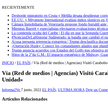
RECIENTEMENTE
Desborde migratorio en Ceuta y Melilla desata despliegue conjun
EE.UU. y Miyamoto International evalúan daños sísmicos en Vene
Cámara Inmobiliaria de Venezuela propone fondo bursátil ante l
Mientras Barrett y especialistas efectuaron evaluaciones técni
La contienda oculta del Caribe | El día en que la Segunda Guer
#NoticiasDeLaHistoria| Stalingrado: la batalla que cambió el ru
Acusa presunta injerencia extranjera | Trump desclasifica docum
«Operación Husky: Conoce los comandantes aliados que planific
Trump anuncia acuerdos con Estados del Golfo tras ofensiva mil
Hitos de la 2°da G.M.: El impacto estratégico de Midway, Guad
INICIO
/
EL PAÍS
/
Vía (Red de medios | Agencias) Visitó Carabobo 
Vía (Red de medios | Agencias) Visitó Car
Unidad»
Informa2Ve
7 junio, 2022
EL PAÍS
,
ULTIMA HORA
Deje un Comen
Artículos Relacionados