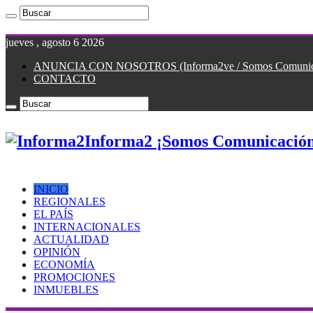
jueves , agosto 6 2026
ANUNCIA CON NOSOTROS (Informa2ve / Somos Comunicac
CONTACTO
Informa2 ¡Somos Comunicación
INICIO
REGIONALES
EL PAÍS
INTERNACIONALES
ACTUALIDAD
OPINIÓN
ECONOMÍA
PROMOCIONES
INMUEBLES