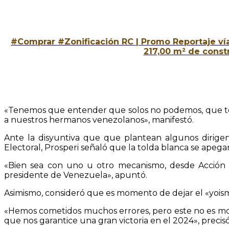
#Comprar #Zonificación RC | Promo Reportaje ví
217,00 m² de const
«Tenemos que entender que solos no podemos, que todos
a nuestros hermanos venezolanos», manifestó.
Ante la disyuntiva que que plantean algunos dirigente
Electoral, Prosperi señaló que la tolda blanca se apegar
«Bien sea con uno u otro mecanismo, desde Acción De
presidente de Venezuela», apuntó.
Asimismo, consideró que es momento de dejar el «yoismo
«Hemos cometidos muchos errores, pero este no es mome
que nos garantice una gran victoria en el 2024», precisó