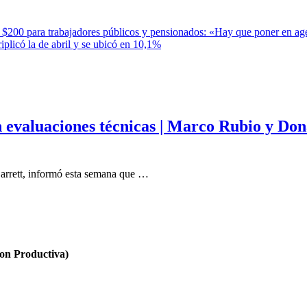
 $200 para trabajadores públicos y pensionados: «Hay que poner en a
licó la de abril y se ubicó en 10,1%
on evaluaciones técnicas | Marco Rubio y Do
arrett, informó esta semana que …
n Productiva)