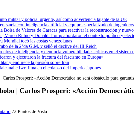
to militar y policial urgente, así como advertencia tajante de la UE
zuela con inteligencia artificial y equipo especializado de ingenieros
a Bolsa de Valores de Caracas para reactivar la reconstrucción y nuevo
cas | Marco Rubio y Donald Trump abordaron el contexto político y elec
ra Mundial tocó las costas venezolanas
mbo de la 2°da G.M. y selló el declive del III Reich
entos de inteligencia y denuncia vulnerabilidades críticas en el sistem
aron y ejecutaron la fractura del fascismo en Europa»
itar y endurece la presión sobre Irán
alcanal e Iwo Jima en el colapso del Imperio Japonés
| Carlos Prosperi: «Acción Democrática no será obstáculo para garanti
abobo | Carlos Prosperi: «Acción Democrátic
tario
72 Puntos de Vista