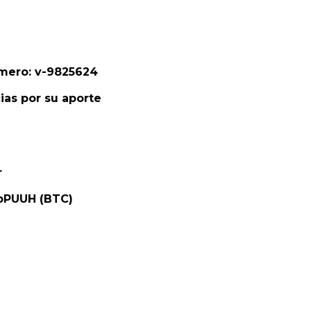
omero: v-9825624
as por su aporte
r
pPUUH (BTC)