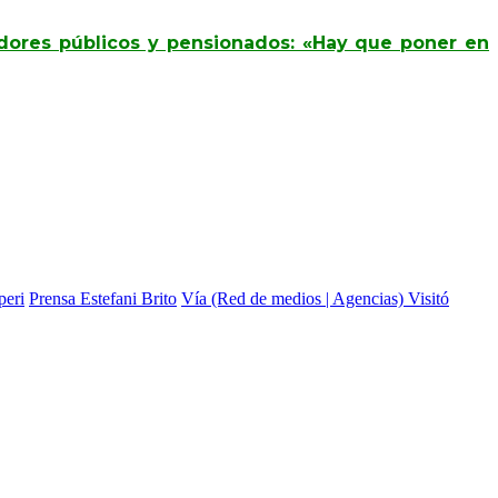
adores públicos y pensionados: «Hay que poner en
peri
Prensa Estefani Brito
Vía (Red de medios | Agencias) Visitó