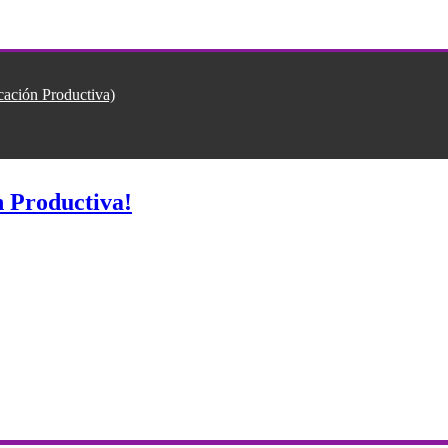
ión Productiva)
 Productiva!