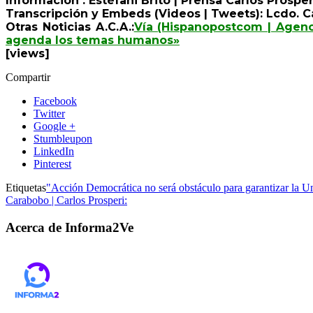
Información : Estéfani Brito | Prensa Carlos Prosperi
Transcripción y Embeds (Videos | Tweets): Lcdo. Ca
Otras Noticias A.C.A.:
Vía (Hispanopostcom | Agenc
agenda los temas humanos»
[views]
Compartir
Facebook
Twitter
Google +
Stumbleupon
LinkedIn
Pinterest
Etiquetas
"Acción Democrática no será obstáculo para garantizar la U
Carabobo | Carlos Prosperi:
Acerca de Informa2Ve