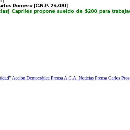
 |
rlos Romero |C.N.P. 24.081|
ias) Capriles propone sueldo de $200 para trabaj
nidad"
Acción Democrática
Prensa A.C.A. Noticias
Prensa Carlos Pros