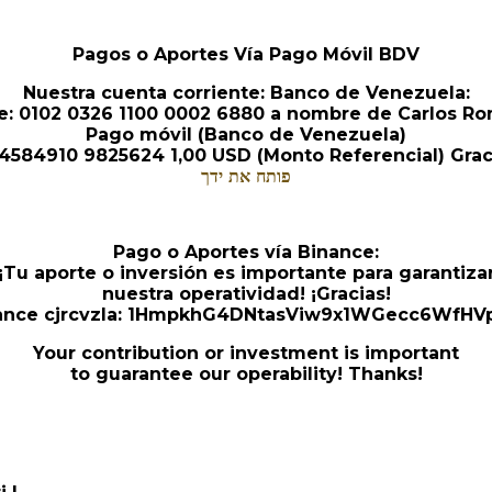
Pagos o Aportes Vía Pago Móvil BDV
Nuestra cuenta corriente: Banco de Venezuela:
e: 0102 0326 1100 0002 6880 a nombre de Carlos R
Pago móvil (Banco de Venezuela)
4584910 9825624 1,00 USD (Monto Referencial) Graci
פותח את ידך
Pago o Aportes vía Binance:
¡Tu aporte o inversión es importante para garantiza
nuestra operatividad! ¡Gracias!
nance cjrcvzla: 1HmpkhG4DNtasViw9x1WGecc6WfHV
Your contribution or investment is important
to guarantee our operability! Thanks!