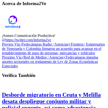
Acerca de Informa2Ve
¡Somos Comunicación Productiva!
@https://twitter.com/Informa2ve
Previos
Vía (Fedecámaras Radio | Agencias) Frontera | Empresarios
de Venezuela y Colombia firmaron un acuerdo para avanzar en el
restablecimiento de paso de personas, mercancías y vehículos
Proximo
Vía (Red de Medios | Agencias) Fedecamaras impulsa
aportes sectoriales en reglamento de Ley de Zonas Económicas
Especiales
Verifica También
Desborde migratorio en Ceuta y Melilla
desata despliegue conjunto militar y
policial urgente, así como advertencia