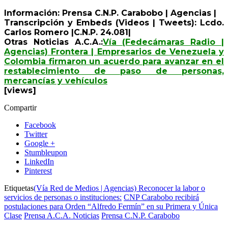
Información: Prensa C.N.P. Carabobo | Agencias |
Transcripción y Embeds (Videos | Tweets): Lcdo.
Carlos Romero |C.N.P. 24.081|
Otras Noticias A.C.A.:
Vía (Fedecámaras Radio |
Agencias) Frontera | Empresarios de Venezuela y
Colombia firmaron un acuerdo para avanzar en el
restablecimiento de paso de personas,
mercancías y vehículos
[views]
Compartir
Facebook
Twitter
Google +
Stumbleupon
LinkedIn
Pinterest
Etiquetas
(Vía Red de Medios | Agencias) Reconocer la labor o
servicios de personas o instituciones:
CNP Carabobo recibirá
postulaciones para Orden “Alfredo Fermín” en su Primera y Única
Clase
Prensa A.C.A. Noticias
Prensa C.N.P. Carabobo