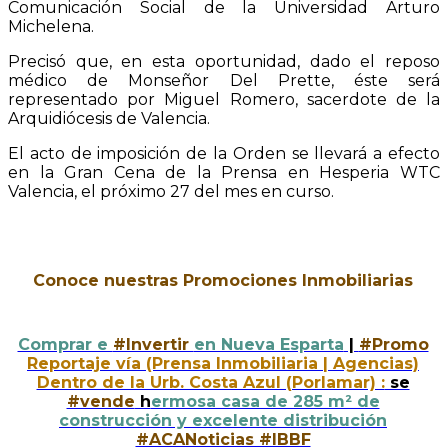
Comunicación Social de la Universidad Arturo
Michelena.
Precisó que, en esta oportunidad, dado el reposo
médico de Monseñor Del Prette, éste será
representado por Miguel Romero, sacerdote de la
Arquidiócesis de Valencia.
El acto de imposición de la Orden se llevará a efecto
en la Gran Cena de la Prensa en Hesperia WTC
Valencia, el próximo 27 del mes en curso.
Conoce nuestras Promociones Inmobiliarias
Comprar e
#Invertir
en Nueva Esparta
|
#Promo
Reportaje vía (Prensa Inmobiliaria | Agencias)
Dentro de la Urb. Costa Azul (Porlamar) :
se
#vende
h
ermosa casa de 285 m² de
construcción y excelente distribución
#ACANoticias #IBBF