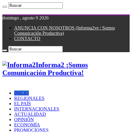
domingo , agosto 9 2026
ANUNCIA CON NOSOTROS (Informa2ve / Somos
Comunicación Productiva)
CONTACTO
Informa2 ¡Somos
Comunicación Productiva!
INICIO
REGIONALES
EL PAÍS
INTERNACIONALES
ACTUALIDAD
OPINIÓN
ECONOMÍA
PROMOCIONES