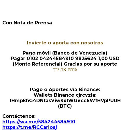
Con Nota de Prensa
Invierte o aporta con nosotros
Pago móvil (Banco de Venezuela)
Pagar 0102 04244584910 9825624 1,00 USD
(Monto Referencial) Gracias por su aporte
פותח את ידך
Pago o Aportes vía Binance:
Wallets Binance cjrcvzla:
1HmpkhG4DNtasViw9x1WGecc6WfHVpPUUH
(BTC)
Contáctenos:
https://wa.me/584244584910
https://t.me/RCCarlosj