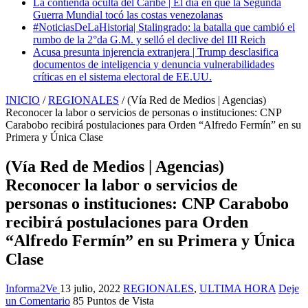
La contienda oculta del Caribe | El día en que la Segunda
Guerra Mundial tocó las costas venezolanas
#NoticiasDeLaHistoria| Stalingrado: la batalla que cambió el
rumbo de la 2°da G.M. y selló el declive del III Reich
Acusa presunta injerencia extranjera | Trump desclasifica
documentos de inteligencia y denuncia vulnerabilidades
críticas en el sistema electoral de EE.UU.
INICIO
/
REGIONALES
/
(Vía Red de Medios | Agencias)
Reconocer la labor o servicios de personas o instituciones: CNP
Carabobo recibirá postulaciones para Orden “Alfredo Fermín” en su
Primera y Única Clase
(Vía Red de Medios | Agencias)
Reconocer la labor o servicios de
personas o instituciones: CNP Carabobo
recibirá postulaciones para Orden
“Alfredo Fermín” en su Primera y Única
Clase
Informa2Ve
13 julio, 2022
REGIONALES
,
ULTIMA HORA
Deje
un Comentario
85 Puntos de Vista