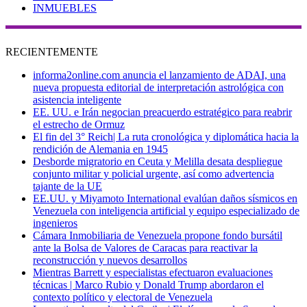
INMUEBLES
RECIENTEMENTE
informa2online.com anuncia el lanzamiento de ADAI, una
nueva propuesta editorial de interpretación astrológica con
asistencia inteligente
EE. UU. e Irán negocian preacuerdo estratégico para reabrir
el estrecho de Ormuz
El fin del 3° Reich| La ruta cronológica y diplomática hacia la
rendición de Alemania en 1945
Desborde migratorio en Ceuta y Melilla desata despliegue
conjunto militar y policial urgente, así como advertencia
tajante de la UE
EE.UU. y Miyamoto International evalúan daños sísmicos en
Venezuela con inteligencia artificial y equipo especializado de
ingenieros
Cámara Inmobiliaria de Venezuela propone fondo bursátil
ante la Bolsa de Valores de Caracas para reactivar la
reconstrucción y nuevos desarrollos
Mientras Barrett y especialistas efectuaron evaluaciones
técnicas | Marco Rubio y Donald Trump abordaron el
contexto político y electoral de Venezuela