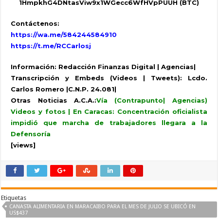
1HmpkhG4DNtasViw9x1WGecc6WfHVpPUUH (BTC)
Contáctenos:
https://wa.me/584244584910
https://t.me/RCCarlosj
Información: Redacción Finanzas Digital | Agencias|
Transcripción y Embeds (Videos | Tweets): Lcdo.
Carlos Romero |C.N.P. 24.081|
Otras Noticias A.C.A.:
Vía (Contrapunto| Agencias)
Videos y fotos | En Caracas: Concentración oficialista
impidió que marcha de trabajadores llegara a la
Defensoría
[views]
Etiquetas
CANASTA ALIMENTARIA EN MARACAIBO PARA EL MES DE JULIO SE UBICÓ EN
US$437