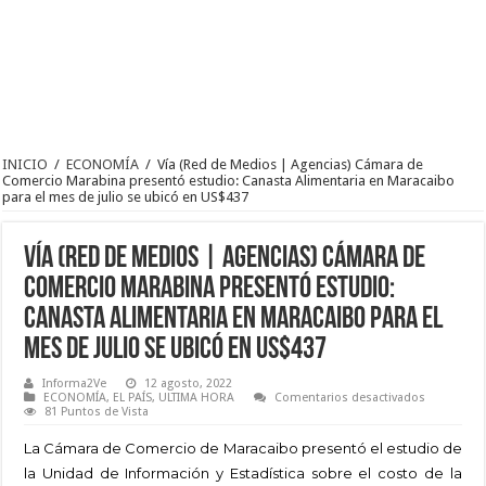
INICIO
/
ECONOMÍA
/
Vía (Red de Medios | Agencias) Cámara de
Comercio Marabina presentó estudio: Canasta Alimentaria en Maracaibo
para el mes de julio se ubicó en US$437
Vía (Red de Medios | Agencias) Cámara de
Comercio Marabina presentó estudio:
Canasta Alimentaria en Maracaibo para el
mes de julio se ubicó en US$437
Informa2Ve
12 agosto, 2022
en
ECONOMÍA
,
EL PAÍS
,
ULTIMA HORA
Comentarios desactivados
Vía
81 Puntos de Vista
(Red
de
La Cámara de Comercio de Maracaibo presentó el estudio de
Medios
|
la Unidad de Información y Estadística sobre el costo de la
Agencias)