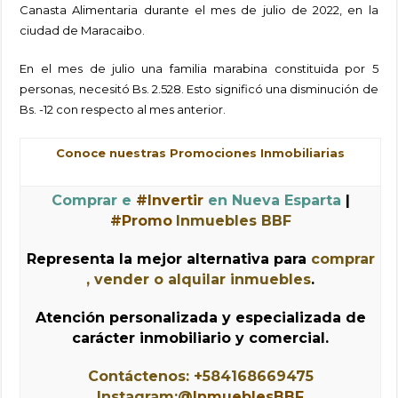
Cámara
Canasta Alimentaria durante el mes de julio de 2022, en la
de
ciudad de Maracaibo.
Comercio
Marabina
presentó
estudio:
En el mes de julio una familia marabina constituida por 5
Canasta
personas, necesitó Bs. 2.528. Esto significó una disminución de
Alimentari
en
Bs. -12 con respecto al mes anterior.
Maracaibo
para
el
mes
Conoce nuestras Promociones Inmobiliarias
de
julio
se
ubicó
Comprar e
#Invertir
en Nueva Esparta
|
en
US$437
#Promo
Inmuebles BBF
Representa la mejor alternativa para
comprar
, vender o alquilar inmuebles
.
Atención personalizada y especializada de
carácter inmobiliario y comercial.
Contáctenos: +584168669475
Instagram:
@
InmueblesBBF