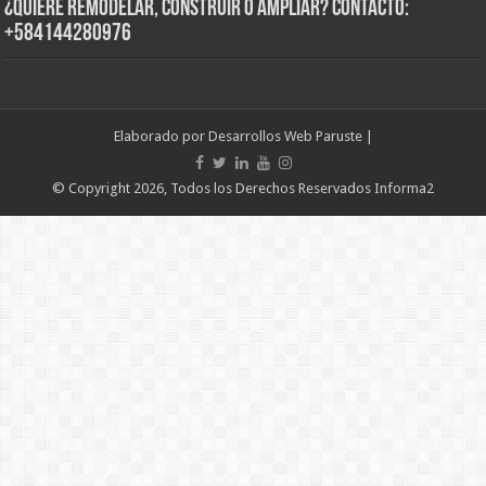
¿Quiere Remodelar, Construir o Ampliar? Contacto:
+584144280976
Elaborado por
Desarrollos Web Paruste
|
© Copyright 2026, Todos los Derechos Reservados Informa2