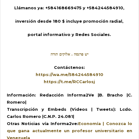
Llámanos ya: +584168669475 y +584244584910,
inversión desde 180 $ incluye promoción radial,
portal informativo y Redes Sociales.
יש פרנסה . אלוקים תודה
Contáctenos:
https://wa.me/584244584910
https://t.me/RCCarlosj
Información: Redacción Informa2Ve |B. Bracho |C.
Romero|
Transcripción y Embeds (Videos | Tweets): Lcdo.
Carlos Romero |C.N.P. 24.081|
Otras Noticias vía Informa2ve:
Economía | Conozca lo
que gana actualmente un profesor universitario en
Venezuela