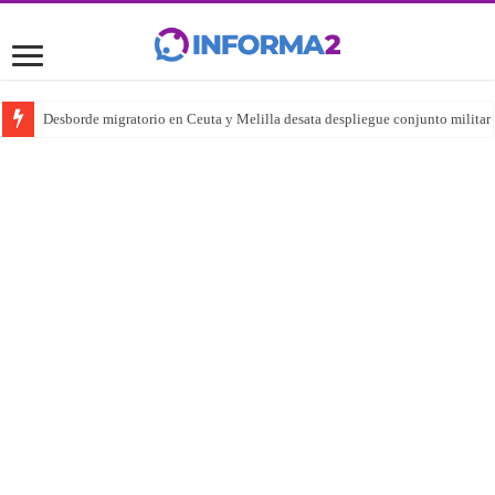
Desborde migratorio en Ceuta y Melilla desata despliegue conjunto militar y