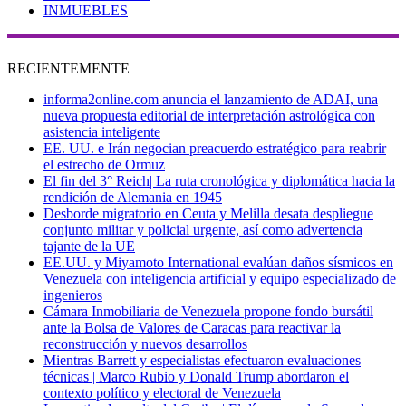
INMUEBLES
RECIENTEMENTE
informa2online.com anuncia el lanzamiento de ADAI, una
nueva propuesta editorial de interpretación astrológica con
asistencia inteligente
EE. UU. e Irán negocian preacuerdo estratégico para reabrir
el estrecho de Ormuz
El fin del 3° Reich| La ruta cronológica y diplomática hacia la
rendición de Alemania en 1945
Desborde migratorio en Ceuta y Melilla desata despliegue
conjunto militar y policial urgente, así como advertencia
tajante de la UE
EE.UU. y Miyamoto International evalúan daños sísmicos en
Venezuela con inteligencia artificial y equipo especializado de
ingenieros
Cámara Inmobiliaria de Venezuela propone fondo bursátil
ante la Bolsa de Valores de Caracas para reactivar la
reconstrucción y nuevos desarrollos
Mientras Barrett y especialistas efectuaron evaluaciones
técnicas | Marco Rubio y Donald Trump abordaron el
contexto político y electoral de Venezuela