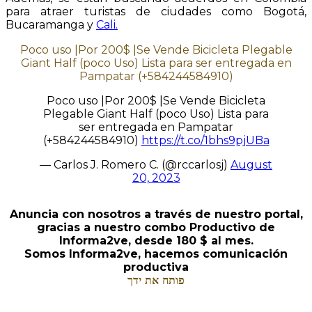
para atraer turistas de ciudades como Bogotá,
Bucaramanga y
Cali.
Poco uso |Por 200$ |Se Vende Bicicleta Plegable
Giant Half (poco Uso) Lista para ser entregada en
Pampatar (+584244584910)
Poco uso |Por 200$ |Se Vende Bicicleta
Plegable Giant Half (poco Uso) Lista para
ser entregada en Pampatar
(+584244584910)
https://t.co/1bhs9pjUBa
— Carlos J. Romero C. (@rccarlosj)
August
20, 2023
Anuncia con nosotros a través de nuestro portal,
gracias a nuestro combo Productivo de
Informa2ve, desde 180 $ al mes.
Somos Informa2ve, hacemos comunicación
productiva
פותח את ידך