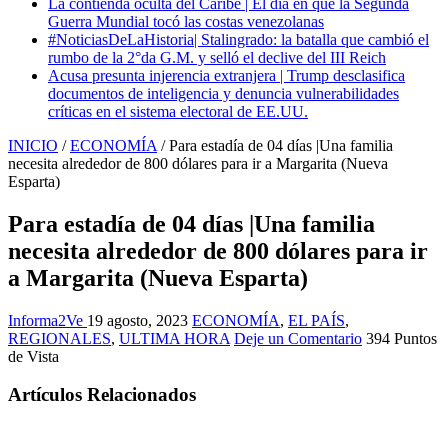
La contienda oculta del Caribe | El día en que la Segunda
Guerra Mundial tocó las costas venezolanas
#NoticiasDeLaHistoria| Stalingrado: la batalla que cambió el
rumbo de la 2°da G.M. y selló el declive del III Reich
Acusa presunta injerencia extranjera | Trump desclasifica
documentos de inteligencia y denuncia vulnerabilidades
críticas en el sistema electoral de EE.UU.
INICIO
/
ECONOMÍA
/
Para estadía de 04 días |Una familia
necesita alrededor de 800 dólares para ir a Margarita (Nueva
Esparta)
Para estadía de 04 días |Una familia
necesita alrededor de 800 dólares para ir
a Margarita (Nueva Esparta)
Informa2Ve
19 agosto, 2023
ECONOMÍA
,
EL PAÍS
,
REGIONALES
,
ULTIMA HORA
Deje un Comentario
394 Puntos
de Vista
Artículos Relacionados