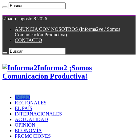
sábado , agosto 8 2026
ANUNCIA CON NOSOTROS (Informa2ve / Somos
Comunicación Productiva)
CONTACTO
Informa2 ¡Somos
Comunicación Productiva!
INICIO
REGIONALES
EL PAÍS
INTERNACIONALES
ACTUALIDAD
OPINIÓN
ECONOMÍA
PROMOCIONES