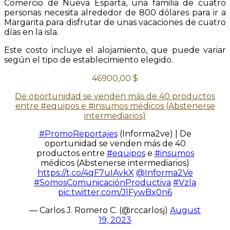
Comercio de Nueva Esparta, una familia de cuatro
personas necesita alrededor de 800 dólares para ir a
Margarita para disfrutar de unas vacaciones de cuatro
días en la isla.
Este costo incluye el alojamiento, que puede variar
según el tipo de establecimiento elegido.
46900,00 $
De oportunidad se venden más de 40 productos
entre #equipos e #insumos médicos (Abstenerse
intermediarios)
#PromoReportajes
(Informa2ve) | De
oportunidad se venden más de 40
productos entre
#equipos
e
#insumos
médicos (Abstenerse intermediarios)
https://t.co/4qF7uIAvkX
@Informa2Ve
#SomosComunicaciónProductiva
#Vzla
pic.twitter.com/JlFywBx0n6
— Carlos J. Romero C. (@rccarlosj)
August
19, 2023