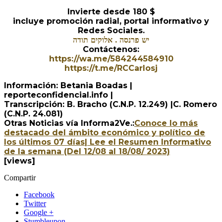
Invierte desde 180 $
incluye promoción radial, portal informativo y
Redes Sociales.
יש פרנסה . אלוקים תודה
Contáctenos:
https://wa.me/584244584910
https://t.me/RCCarlosj
Información: Betania Boadas |
reporteconfidencial.info |
Transcripción: B. Bracho (C.N.P. 12.249) |C. Romero
(C.N.P. 24.081)
Otras Noticias vía Informa2Ve.:
Conoce lo más
destacado del ámbito económico y político de
los últimos 07 días| Lee el Resumen Informativo
de la semana (Del 12/08 al 18/08/ 2023)
[views]
Compartir
Facebook
Twitter
Google +
Stumbleupon