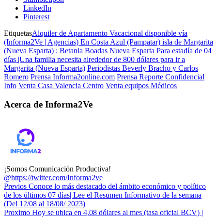
LinkedIn
Pinterest
Etiquetas
Alquiler de Apartamento Vacacional disponible vía
(Informa2Ve | Agencias) En Costa Azul (Pampatar) isla de Margarita
(Nueva Esparta) :
Betania Boadas
Nueva Esparta
Para estadía de 04
días |Una familia necesita alrededor de 800 dólares para ir a
Margarita (Nueva Esparta)
Periodistas Beverly Bracho y Carlos
Romero
Prensa Informa2online.com
Prensa Reporte Confidencial
Info
Venta Casa Valencia Centro
Venta equipos Médicos
Acerca de Informa2Ve
¡Somos Comunicación Productiva!
@https://twitter.com/Informa2ve
Previos
Conoce lo más destacado del ámbito económico y político
de los últimos 07 días| Lee el Resumen Informativo de la semana
(Del 12/08 al 18/08/ 2023)
Proximo
Hoy se ubica en 4,08 dólares al mes (tasa oficial BCV) |