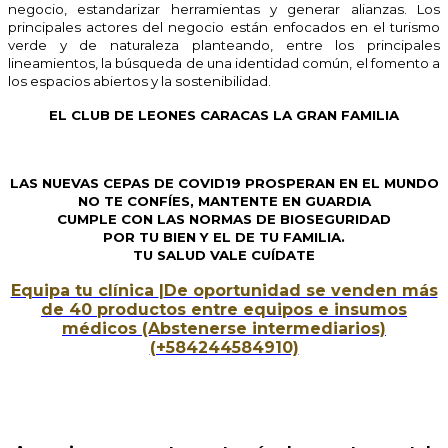
negocio, estandarizar herramientas y generar alianzas. Los
principales actores del negocio están enfocados en el turismo
verde y de naturaleza planteando, entre los principales
lineamientos, la búsqueda de una identidad común, el fomento a
los espacios abiertos y la sostenibilidad.
EL CLUB DE LEONES CARACAS LA GRAN FAMILIA
LAS NUEVAS CEPAS DE COVID19 PROSPERAN EN EL MUNDO
NO TE CONFÍES, MANTENTE EN GUARDIA
CUMPLE CON LAS NORMAS DE BIOSEGURIDAD
POR TU BIEN Y EL DE TU FAMILIA.
TU SALUD VALE CUÍDATE
Equipa tu clínica
|
De oportunidad se venden más
de 40 productos entre equipos e insumos
médicos (Abstenerse intermediarios)
(+584244584910)