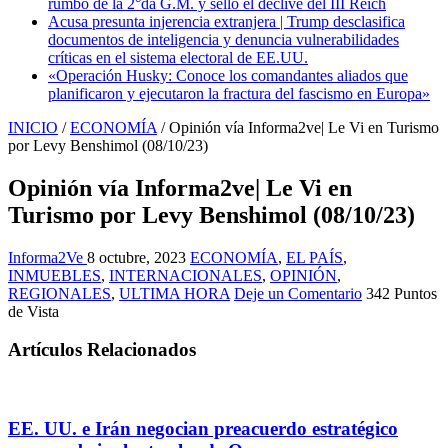
rumbo de la 2°da G.M. y selló el declive del III Reich
Acusa presunta injerencia extranjera | Trump desclasifica
documentos de inteligencia y denuncia vulnerabilidades
críticas en el sistema electoral de EE.UU.
«Operación Husky: Conoce los comandantes aliados que
planificaron y ejecutaron la fractura del fascismo en Europa»
INICIO
/
ECONOMÍA
/
Opinión vía Informa2ve| Le Vi en Turismo
por Levy Benshimol (08/10/23)
Opinión vía Informa2ve| Le Vi en
Turismo por Levy Benshimol (08/10/23)
Informa2Ve
8 octubre, 2023
ECONOMÍA
,
EL PAÍS
,
INMUEBLES
,
INTERNACIONALES
,
OPINIÓN
,
REGIONALES
,
ULTIMA HORA
Deje un Comentario
342 Puntos
de Vista
Artículos Relacionados
EE. UU. e Irán negocian preacuerdo estratégico