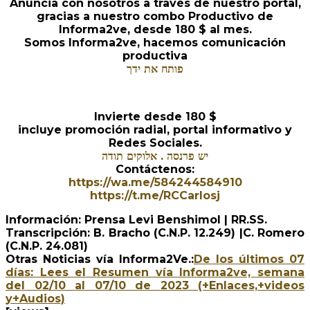
Anuncia con nosotros a través de nuestro portal,
gracias a nuestro combo Productivo de
Informa2ve, desde 180 $ al mes.
Somos Informa2ve, hacemos comunicación
productiva
פותח את ידך
Invierte desde 180 $
incluye promoción radial, portal informativo y
Redes Sociales.
יש פרנסה . אלוקים תודה
Contáctenos:
https://wa.me/584244584910
https://t.me/RCCarlosj
Información: Prensa Levi Benshimol | RR.SS.
Transcripción: B. Bracho (C.N.P. 12.249) |C. Romero
(C.N.P. 24.081)
Otras Noticias vía Informa2Ve.:
De los últimos 07
días: Lees el Resumen vía Informa2ve, semana
del 02/10 al 07/10 de 2023 (+Enlaces,+videos
y+Audios)