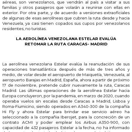
aéreas, son venezolanos, que vendrán al país a visitar a sus
familias y otros pasajeros que volarán a reunirse con ellas en
exterior. Por otra parte, y de acuerdo a versiones extraoficiales
de algunas de esas aerolíneas que cubren la ruta desde y hacia
Venezuela, ya casi tienen copados sus cupos por venezolanos
residentes, no turistas.
LA AEROLÍNEA VENEZOLANA ESTELAR EVALÚA
RETOMAR LA RUTA CARACAS- MADRID
La aerolínea venezolana Estelar evalúa la reanudación de sus
operaciones transatlántica después de más de tres años y
medio, de volar desde el aeropuerto de Maiquetía, Venezuela, al
aeropuerto Barajas en Madrid, España, ahora a partir de próximo
17 de noviembre, pretende cubrir nuevamente la ruta, Caracas
Madrid. Las últimas operaciones de la aerolínea Estelar hacia
Europa concluyeron, por la pandemia, en marzo de 2020, cuando
operaba vuelos sin escalas desde Caracas a Madrid, Lisboa y
Roma-Fiumicino, siendo operados en A340-300 de la compañía
Hi Fly y ahora Estelar para brindar ese servicio aéreo ha
seleccionado a la compañia Iberojet, para la concreción de un
contrato ACMI y poder emplear los Airbus A350-900, con
capacidad de 432 pasajeros. Estelar a la fecha, no ha informado