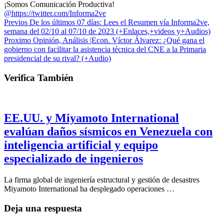
¡Somos Comunicación Productiva!
@https://twitter.com/Informa2ve
Previos
De los últimos 07 días: Lees el Resumen vía Informa2ve,
semana del 02/10 al 07/10 de 2023 (+Enlaces,+videos y+Audios)
Proximo
Opinión, Análisis |Econ. Víctor Álvarez: ¿Qué gana el
gobierno con facilitar la asistencia técnica del CNE a la Primaria
presidencial de su rival? (+Audio)
Verifica También
EE.UU. y Miyamoto International
evalúan daños sísmicos en Venezuela con
inteligencia artificial y equipo
especializado de ingenieros
La firma global de ingeniería estructural y gestión de desastres
Miyamoto International ha desplegado operaciones …
Deja una respuesta