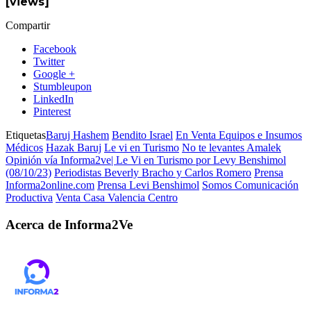
[views]
Compartir
Facebook
Twitter
Google +
Stumbleupon
LinkedIn
Pinterest
Etiquetas
Baruj Hashem
Bendito Israel
En Venta Equipos e Insumos
Médicos
Hazak Baruj
Le vi en Turismo
No te levantes Amalek
Opinión vía Informa2ve| Le Vi en Turismo por Levy Benshimol
(08/10/23)
Periodistas Beverly Bracho y Carlos Romero
Prensa
Informa2online.com
Prensa Levi Benshimol
Somos Comunicación
Productiva
Venta Casa Valencia Centro
Acerca de Informa2Ve