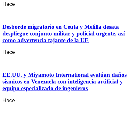
Hace
Desborde migratorio en Ceuta y Melilla desata
despliegue conjunto militar y policial urgente, así
como advertencia tajante de la UE
Hace
EE.UU. y Miyamoto International evalúan daños
sísmicos en Venezuela con inteligencia artificial y
equipo especializado de ingenieros
Hace