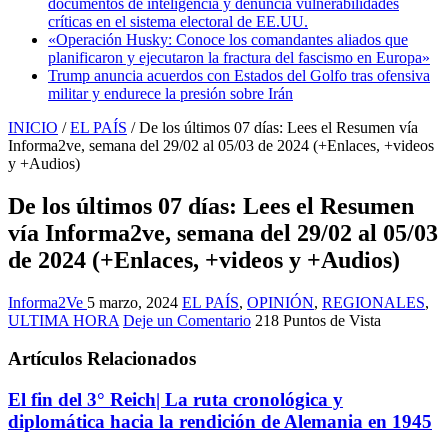
documentos de inteligencia y denuncia vulnerabilidades
críticas en el sistema electoral de EE.UU.
«Operación Husky: Conoce los comandantes aliados que
planificaron y ejecutaron la fractura del fascismo en Europa»
Trump anuncia acuerdos con Estados del Golfo tras ofensiva
militar y endurece la presión sobre Irán
INICIO
/
EL PAÍS
/
De los últimos 07 días: Lees el Resumen vía
Informa2ve, semana del 29/02 al 05/03 de 2024 (+Enlaces, +videos
y +Audios)
De los últimos 07 días: Lees el Resumen
vía Informa2ve, semana del 29/02 al 05/03
de 2024 (+Enlaces, +videos y +Audios)
Informa2Ve
5 marzo, 2024
EL PAÍS
,
OPINIÓN
,
REGIONALES
,
ULTIMA HORA
Deje un Comentario
218 Puntos de Vista
Artículos Relacionados
El fin del 3° Reich| La ruta cronológica y
diplomática hacia la rendición de Alemania en 1945