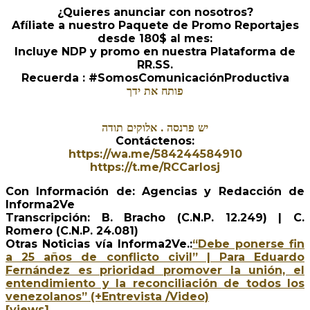
¿Quieres anunciar con nosotros?
Afíliate a nuestro Paquete de Promo Reportajes
desde 180$ al mes:
Incluye NDP y promo en nuestra Plataforma de
RR.SS.
Recuerda : #SomosComunicaciónProductiva
פותח את ידך
יש פרנסה . אלוקים תודה
Contáctenos:
https://wa.me/584244584910
https://t.me/RCCarlosj
Con Información de: Agencias y Redacción de
Informa2Ve
Transcripción: B. Bracho (C.N.P. 12.249) | C.
Romero (C.N.P. 24.081)
Otras Noticias vía Informa2Ve.:
“Debe ponerse fin
a 25 años de conflicto civil” | Para Eduardo
Fernández es prioridad promover la unión, el
entendimiento y la reconciliación de todos los
venezolanos” (+Entrevista /Video)
[views]