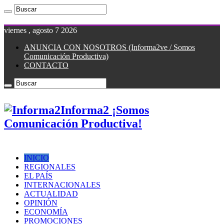
viernes , agosto 7 2026
ANUNCIA CON NOSOTROS (Informa2ve / Somos
Comunicación Productiva)
CONTACTO
Informa2 ¡Somos
Comunicación Productiva!
INICIO
REGIONALES
EL PAÍS
INTERNACIONALES
ACTUALIDAD
OPINIÓN
ECONOMÍA
PROMOCIONES