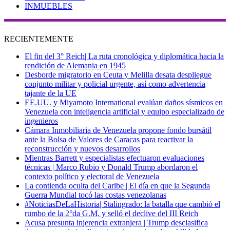
INMUEBLES
RECIENTEMENTE
El fin del 3° Reich| La ruta cronológica y diplomática hacia la
rendición de Alemania en 1945
Desborde migratorio en Ceuta y Melilla desata despliegue
conjunto militar y policial urgente, así como advertencia
tajante de la UE
EE.UU. y Miyamoto International evalúan daños sísmicos en
Venezuela con inteligencia artificial y equipo especializado de
ingenieros
Cámara Inmobiliaria de Venezuela propone fondo bursátil
ante la Bolsa de Valores de Caracas para reactivar la
reconstrucción y nuevos desarrollos
Mientras Barrett y especialistas efectuaron evaluaciones
técnicas | Marco Rubio y Donald Trump abordaron el
contexto político y electoral de Venezuela
La contienda oculta del Caribe | El día en que la Segunda
Guerra Mundial tocó las costas venezolanas
#NoticiasDeLaHistoria| Stalingrado: la batalla que cambió el
rumbo de la 2°da G.M. y selló el declive del III Reich
Acusa presunta injerencia extranjera | Trump desclasifica