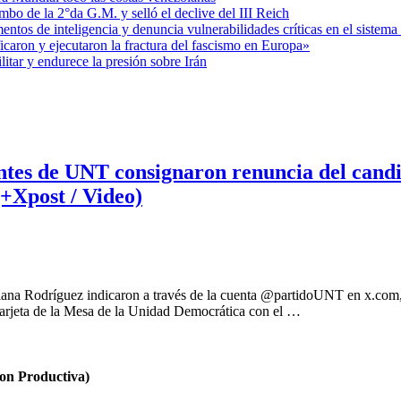
mbo de la 2°da G.M. y selló el declive del III Reich
entos de inteligencia y denuncia vulnerabilidades críticas en el sistem
aron y ejecutaron la fractura del fascismo en Europa»
itar y endurece la presión sobre Irán
es de UNT consignaron renuncia del candid
+Xpost / Video)
 Rodríguez indicaron a través de la cuenta @partidoUNT en x.com, fu
tarjeta de la Mesa de la Unidad Democrática con el …
n Productiva)