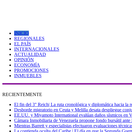
INICIO
REGIONALES
EL PAÍS
INTERNACIONALES
ACTUALIDAD
OPINIÓN
ECONOMÍA
PROMOCIONES
INMUEBLES
RECIENTEMENTE
El fin del 3° Reich| La ruta cronológica y diplomática hacia la
Desborde migratorio en Ceuta y Melilla desata despliegue conjun
EE.UU. y Miyamoto International evalúan daños sísmicos en Vene
Cámara Inmobiliaria de Venezuela propone fondo bursátil ante l
Mientras Barrett y especialistas efectuaron evaluaciones técni
La contienda oculta del Caribe | El día en que la Segunda Guer