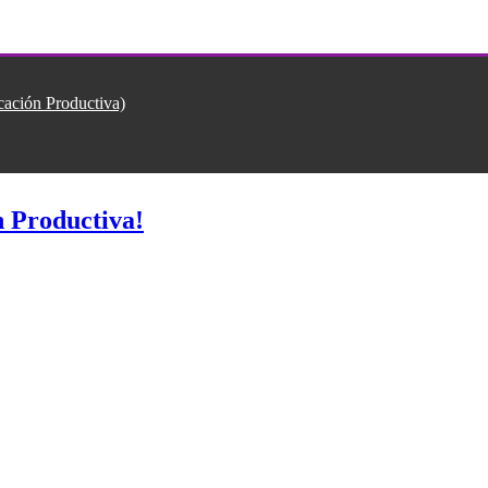
ión Productiva)
 Productiva!