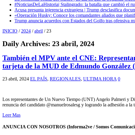
#NoticiasDeLaHistoria| Stalingrado: la batalla que cambió el ru
Acusa presunta injerencia extranjera | Trump desclasifica docum
«Operación Husky: Conoce los comandantes aliados que planific
Trump anuncia acuerdos con Estados del Golfo tras ofensiva mil
INICIO
/
2024
/
abril
/
23
Daily Archives:
23 abril, 2024
También el MPV ante el CNE: Representant
tarjeta de la MUD de Edmundo González (
23 abril, 2024
EL PAÍS
,
REGIONALES
,
ULTIMA HORA
0
Los representantes de Un Nuevo Tiempo (UNT) Angelo Palmeri y Diana
renuncia del candidato @manuelrosalesg y logrando la adhesión a la 
Leer Mas
ANUNCIA CON NOSOTROS (Informa2ve / Somos Comunicacio