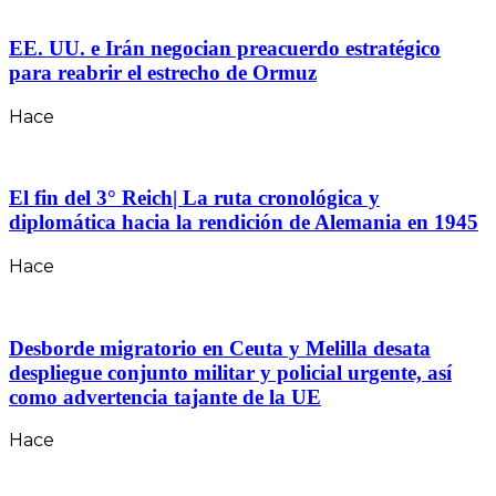
EE. UU. e Irán negocian preacuerdo estratégico
para reabrir el estrecho de Ormuz
Hace
El fin del 3° Reich| La ruta cronológica y
diplomática hacia la rendición de Alemania en 1945
Hace
Desborde migratorio en Ceuta y Melilla desata
despliegue conjunto militar y policial urgente, así
como advertencia tajante de la UE
Hace