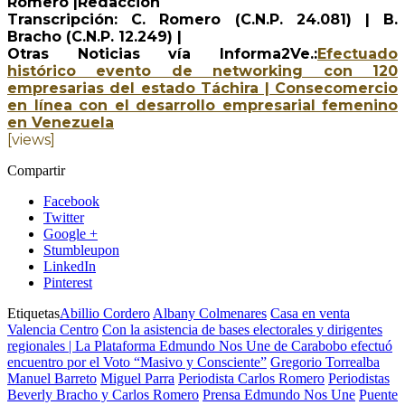
Romero |Redacción
Transcripción: C. Romero (C.N.P. 24.081) | B.
Bracho (C.N.P. 12.249) |
Otras Noticias vía Informa2Ve.:
Efectuado
histórico evento de networking con 120
empresarias del estado Táchira | Consecomercio
en línea con el desarrollo empresarial femenino
en Venezuela
[views]
Compartir
Facebook
Twitter
Google +
Stumbleupon
LinkedIn
Pinterest
Etiquetas
Abillio Cordero
Albany Colmenares
Casa en venta
Valencia Centro
Con la asistencia de bases electorales y dirigentes
regionales | La Plataforma Edmundo Nos Une de Carabobo efectuó
encuentro por el Voto “Masivo y Consciente”
Gregorio Torrealba
Manuel Barreto
Miguel Parra
Periodista Carlos Romero
Periodistas
Beverly Bracho y Carlos Romero
Prensa Edmundo Nos Une
Puente