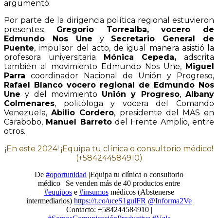
argumentó.
Por parte de la dirigencia política regional estuvieron
presentes:
Gregorio Torrealba, vocero de
Edmundo Nos Une
y
Secretario General de
Puente
, impulsor del acto, de igual manera asistió la
profesora universitaria
Mónica Cepeda,
adscrita
también al movimiento Edmundo Nos Une,
Miguel
Parra
coordinador Nacional de Unión y Progreso,
Rafael Blanco vocero regional de Edmundo Nos
Une
y del movimiento
Unión y Progreso
,
Albany
Colmenares
, politóloga y vocera del Comando
Venezuela,
Abilio Cordero
, presidente del MAS en
Carabobo,
Manuel Barreto
del Frente Amplio, entre
otros.
¡En este 2024! ¡Equipa tu clínica o consultorio médico!
(+584244584910)
De
#oportunidad
|Equipa tu clínica o consultorio
médico | Se venden más de 40 productos entre
#equipos
e
#insumos
médicos (Abstenerse
intermediarios)
https://t.co/uceS1gulFR
@Informa2Ve
Contacto: +584244584910 |