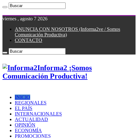
viernes , agosto 7 2026
ANUNCIA CON NOSOTROS (Informa2ve / Somos
Comunicación Productiva)
CONTACTO
Informa2 ¡Somos
Comunicación Productiva!
INICIO
REGIONALES
EL PAÍS
INTERNACIONALES
ACTUALIDAD
OPINIÓN
ECONOMÍA
PROMOCIONES