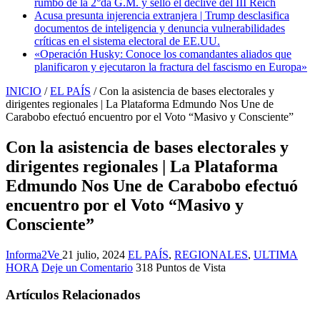
rumbo de la 2°da G.M. y selló el declive del III Reich
Acusa presunta injerencia extranjera | Trump desclasifica
documentos de inteligencia y denuncia vulnerabilidades
críticas en el sistema electoral de EE.UU.
«Operación Husky: Conoce los comandantes aliados que
planificaron y ejecutaron la fractura del fascismo en Europa»
INICIO
/
EL PAÍS
/
Con la asistencia de bases electorales y
dirigentes regionales | La Plataforma Edmundo Nos Une de
Carabobo efectuó encuentro por el Voto “Masivo y Consciente”
Con la asistencia de bases electorales y
dirigentes regionales | La Plataforma
Edmundo Nos Une de Carabobo efectuó
encuentro por el Voto “Masivo y
Consciente”
Informa2Ve
21 julio, 2024
EL PAÍS
,
REGIONALES
,
ULTIMA
HORA
Deje un Comentario
318 Puntos de Vista
Artículos Relacionados