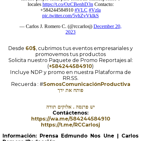
locales
https://t.co/OzCBenhD3n
Contacto:
+584244584910
#VLC
#Vzla
pic.twitter.com/5vhZvVklkS
— Carlos J. Romero C. (@rccarlosj)
December 20,
2023
Desde
60$
, cubrimos tus eventos empresariales y
promovemos tus productos
Solicita nuestro Paquete de Promo Reportajes al:
(
+584244584910
)
Incluye NDP y promo en nuestra Plataforma de
RR.SS.
Recuerda : #
SomosComunicaciónProductiva
פותח את ידך
יש פרנסה . אלוקים תודה
Contáctenos:
https://wa.me/584244584910
https://t.me/RCCarlosj
Información: Prensa Edmundo Nos Une | Carlos