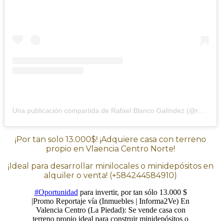
Una publicación compartida de Rafael Blanco Galíndez (@rblancogalindez)
¡Por tan solo 13.000$! ¡Adquiere casa con terreno
propio en Vlaencia Centro Norte!
¡Ideal para desarrollar minilocales o minidepósitos en
alquiler o venta! (+584244584910)
#Oportunidad
para invertir, por tan sólo 13.000 $
|Promo Reportaje vía (Inmuebles | Informa2Ve) En
Valencia Centro (La Piedad): Se vende casa con
terreno propio ideal para construir minidepósitos o