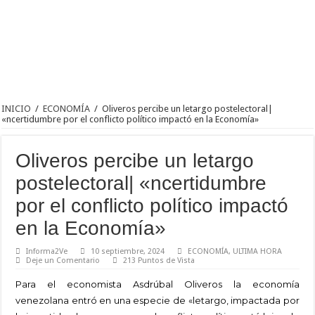
INICIO
/
ECONOMÍA
/
Oliveros percibe un letargo postelectoral|
«ncertidumbre por el conflicto político impactó en la Economía»
Oliveros percibe un letargo
postelectoral| «ncertidumbre
por el conflicto político impactó
en la Economía»
Informa2Ve
10 septiembre, 2024
ECONOMÍA
,
ULTIMA HORA
Deje un Comentario
213 Puntos de Vista
Para el economista Asdrúbal Oliveros la economía
venezolana entró en una especie de «letargo, impactada por