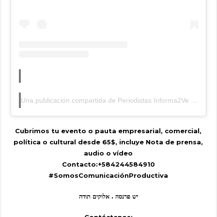
Una publicación compartida de Periodistas Informa2Ve (Alterna) (@periodistasinforma2ve)
Cubrimos tu evento o pauta empresarial, comercial,
política o cultural desde 65$, incluye Nota de prensa,
audio o vídeo
Contacto:+584244584910
#SomosComunicaciónProductiva
יש פרנסה . אלוקים תודה
Contáctenos: