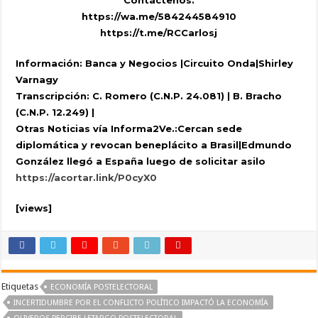
https://wa.me/584244584910
https://t.me/RCCarlosj
Información: Banca y Negocios |Circuito Onda|Shirley
Varnagy
Transcripción: C. Romero (C.N.P. 24.081) | B. Bracho
(C.N.P. 12.249) |
Otras Noticias vía Informa2Ve.:
Cercan sede
diplomática y revocan beneplácito a Brasil|Edmundo
González llegó a España luego de solicitar asilo
https://
acortar.link/P0cyX0
[views]
Etiquetas
ECONOMÍA POSTELECTORAL
INCERTIDUMBRE POR EL CONFLICTO POLÍTICO IMPACTÓ LA ECONOMÍA