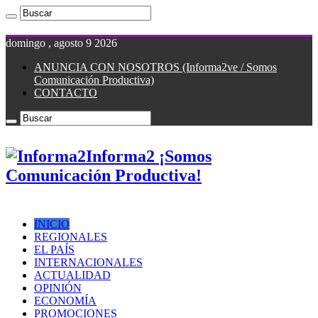
domingo , agosto 9 2026
ANUNCIA CON NOSOTROS (Informa2ve / Somos
Comunicación Productiva)
CONTACTO
Informa2 ¡Somos
Comunicación Productiva!
INICIO
REGIONALES
EL PAÍS
INTERNACIONALES
ACTUALIDAD
OPINIÓN
ECONOMÍA
PROMOCIONES