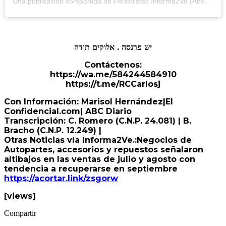
Una publicación compartida de Periodistas Informa2Ve (Alterna) (@periodistasinforma2ve)
יש פרנסה . אלוקים תודה
Contáctenos:
https://wa.me/584244584910
https://t.me/RCCarlosj
Con Información: Marisol Hernández|El
Confidencial.com| ABC Diario
Transcripción: C. Romero (C.N.P. 24.081) | B.
Bracho (C.N.P. 12.249) |
Otras Noticias vía Informa2Ve.:
Negocios de
Autopartes, accesorios y repuestos señalaron
altibajos en las ventas de julio y agosto con
tendencia a recuperarse en septiembre
https://
acortar.link/zsgorw
[views]
Compartir