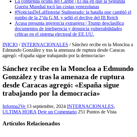
La contienda oculta del Caribe | El día en que la Segunda
Guerra Mundial tocó las costas venezolanas
#NoticiasDeLaHistoria| Stalingrado: la batalla que cambió el
rumbo de la 2°da G.M. y selló el declive del III Reich
Acusa presunta injerencia extranjera | Trump desclasifica
documentos de inteligencia y denuncia vulnerabilidades
críticas en el sistema electoral de EE.UU.
INICIO
/
INTERNACIONALES
/
Sánchez recibe en la Moncloa a
Edmundo González y tras la amenaza de ruptura desde Caracas
agregó: «España sigue trabajando por la democracia»
Sánchez recibe en la Moncloa a Edmundo
González y tras la amenaza de ruptura
desde Caracas agregó: «España sigue
trabajando por la democracia»
Informa2Ve
13 septiembre, 2024
INTERNACIONALES
,
ULTIMA HORA
Deje un Comentario
251 Puntos de Vista
Artículos Relacionados