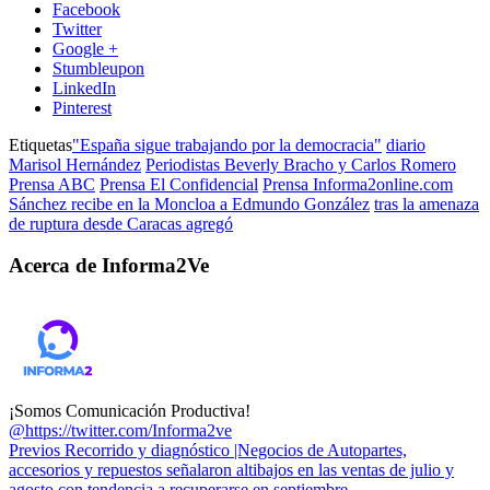
Facebook
Twitter
Google +
Stumbleupon
LinkedIn
Pinterest
Etiquetas
"España sigue trabajando por la democracia"
diario
Marisol Hernández
Periodistas Beverly Bracho y Carlos Romero
Prensa ABC
Prensa El Confidencial
Prensa Informa2online.com
Sánchez recibe en la Moncloa a Edmundo González
tras la amenaza
de ruptura desde Caracas agregó
Acerca de Informa2Ve
¡Somos Comunicación Productiva!
@https://twitter.com/Informa2ve
Previos
Recorrido y diagnóstico |Negocios de Autopartes,
accesorios y repuestos señalaron altibajos en las ventas de julio y
agosto con tendencia a recuperarse en septiembre