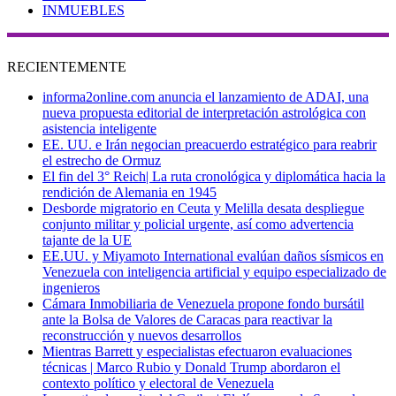
INMUEBLES
RECIENTEMENTE
informa2online.com anuncia el lanzamiento de ADAI, una
nueva propuesta editorial de interpretación astrológica con
asistencia inteligente
EE. UU. e Irán negocian preacuerdo estratégico para reabrir
el estrecho de Ormuz
El fin del 3° Reich| La ruta cronológica y diplomática hacia la
rendición de Alemania en 1945
Desborde migratorio en Ceuta y Melilla desata despliegue
conjunto militar y policial urgente, así como advertencia
tajante de la UE
EE.UU. y Miyamoto International evalúan daños sísmicos en
Venezuela con inteligencia artificial y equipo especializado de
ingenieros
Cámara Inmobiliaria de Venezuela propone fondo bursátil
ante la Bolsa de Valores de Caracas para reactivar la
reconstrucción y nuevos desarrollos
Mientras Barrett y especialistas efectuaron evaluaciones
técnicas | Marco Rubio y Donald Trump abordaron el
contexto político y electoral de Venezuela