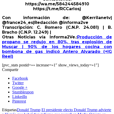
https://wa.me/584244584910
https://t.me/RCCarlosj
Con información de: @Kerrilanetv|
@france24_es|Redacción @informa2ve
Transcripción: C. Romero (C.N.P. 24.081) | B.
Bracho (C.N.P. 12.249) |
Otras Noticias vía Informa2Ve.:
Producción de
propano se redujo en 80%, tras explosión de
Muscar | 90% de los hogares cocina con
bombona de gas indicó Antero Alvarado (+IG
Reel)
[pvc_stats postid=»» increase=»1″ show_views_today=»1″]
Compartir
Facebook
Twitter
Google +
Stumbleupon
LinkedIn
Pinterest
Etiquetas
Donald Trump
El presidente electo Donald Trump advierte