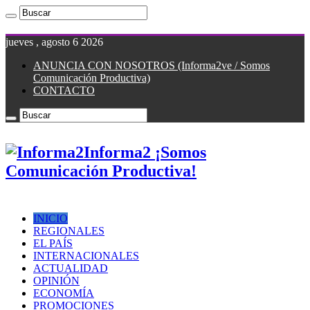
jueves , agosto 6 2026
ANUNCIA CON NOSOTROS (Informa2ve / Somos
Comunicación Productiva)
CONTACTO
Informa2 ¡Somos
Comunicación Productiva!
INICIO
REGIONALES
EL PAÍS
INTERNACIONALES
ACTUALIDAD
OPINIÓN
ECONOMÍA
PROMOCIONES