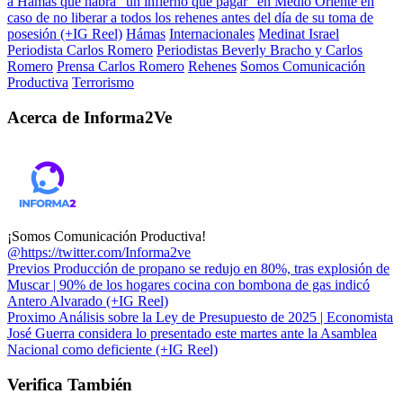
a Hamás que habrá “un infierno que pagar” en Medio Oriente en
caso de no liberar a todos los rehenes antes del día de su toma de
posesión (+IG Reel)
Hámas
Internacionales
Medinat Israel
Periodista Carlos Romero
Periodistas Beverly Bracho y Carlos
Romero
Prensa Carlos Romero
Rehenes
Somos Comunicación
Productiva
Terrorismo
Acerca de Informa2Ve
¡Somos Comunicación Productiva!
@https://twitter.com/Informa2ve
Previos
Producción de propano se redujo en 80%, tras explosión de
Muscar | 90% de los hogares cocina con bombona de gas indicó
Antero Alvarado (+IG Reel)
Proximo
Análisis sobre la Ley de Presupuesto de 2025 | Economista
José Guerra considera lo presentado este martes ante la Asamblea
Nacional como deficiente (+IG Reel)
Verifica También