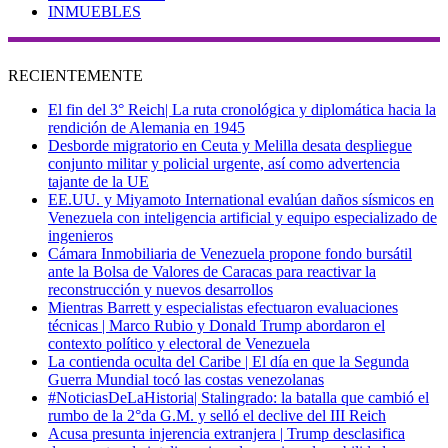
INMUEBLES
RECIENTEMENTE
El fin del 3° Reich| La ruta cronológica y diplomática hacia la
rendición de Alemania en 1945
Desborde migratorio en Ceuta y Melilla desata despliegue
conjunto militar y policial urgente, así como advertencia
tajante de la UE
EE.UU. y Miyamoto International evalúan daños sísmicos en
Venezuela con inteligencia artificial y equipo especializado de
ingenieros
Cámara Inmobiliaria de Venezuela propone fondo bursátil
ante la Bolsa de Valores de Caracas para reactivar la
reconstrucción y nuevos desarrollos
Mientras Barrett y especialistas efectuaron evaluaciones
técnicas | Marco Rubio y Donald Trump abordaron el
contexto político y electoral de Venezuela
La contienda oculta del Caribe | El día en que la Segunda
Guerra Mundial tocó las costas venezolanas
#NoticiasDeLaHistoria| Stalingrado: la batalla que cambió el
rumbo de la 2°da G.M. y selló el declive del III Reich
Acusa presunta injerencia extranjera | Trump desclasifica