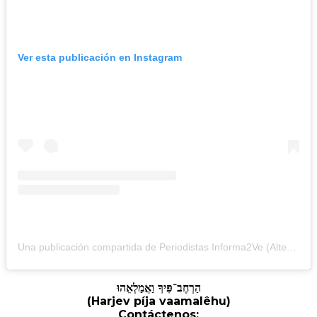
Ver esta publicación en Instagram
Una publicación compartida de Periodistas Informa2Ve (Alterna) (@periodistasinforma2ve)
הַרְחֶב־פִּיךָ וַאֲמַלְאֵהוּ
(Harjev píja vaamalêhu)
Contáctenos: