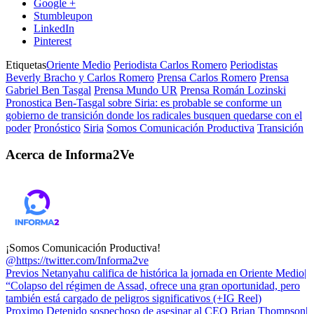
Google +
Stumbleupon
LinkedIn
Pinterest
Etiquetas
Oriente Medio
Periodista Carlos Romero
Periodistas
Beverly Bracho y Carlos Romero
Prensa Carlos Romero
Prensa
Gabriel Ben Tasgal
Prensa Mundo UR
Prensa Román Lozinski
Pronostica Ben-Tasgal sobre Siria: es probable se conforme un
gobierno de transición donde los radicales busquen quedarse con el
poder
Pronóstico
Siria
Somos Comunicación Productiva
Transición
Acerca de Informa2Ve
¡Somos Comunicación Productiva!
@https://twitter.com/Informa2ve
Previos
Netanyahu califica de histórica la jornada en Oriente Medio|
“Colapso del régimen de Assad, ofrece una gran oportunidad, pero
también está cargado de peligros significativos (+IG Reel)
Proximo
Detenido sospechoso de asesinar al CEO Brian Thompson|