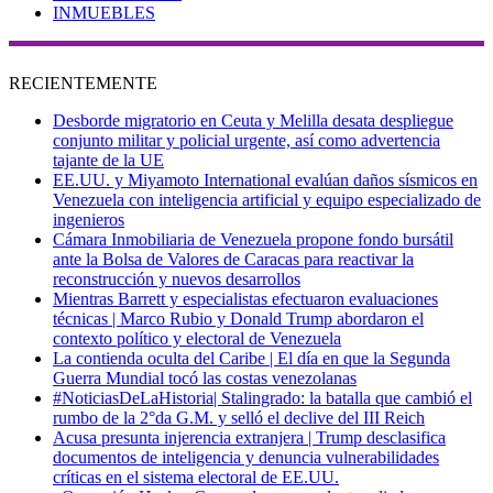
INMUEBLES
RECIENTEMENTE
Desborde migratorio en Ceuta y Melilla desata despliegue
conjunto militar y policial urgente, así como advertencia
tajante de la UE
EE.UU. y Miyamoto International evalúan daños sísmicos en
Venezuela con inteligencia artificial y equipo especializado de
ingenieros
Cámara Inmobiliaria de Venezuela propone fondo bursátil
ante la Bolsa de Valores de Caracas para reactivar la
reconstrucción y nuevos desarrollos
Mientras Barrett y especialistas efectuaron evaluaciones
técnicas | Marco Rubio y Donald Trump abordaron el
contexto político y electoral de Venezuela
La contienda oculta del Caribe | El día en que la Segunda
Guerra Mundial tocó las costas venezolanas
#NoticiasDeLaHistoria| Stalingrado: la batalla que cambió el
rumbo de la 2°da G.M. y selló el declive del III Reich
Acusa presunta injerencia extranjera | Trump desclasifica
documentos de inteligencia y denuncia vulnerabilidades
críticas en el sistema electoral de EE.UU.