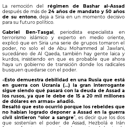
La remoción del
régimen de Bashar al-Assad
después de más de
24 años de mandato y 50 años
de su entono
, deja a Siria en un momento decisivo
para su futuro político.
Gabriel Ben-Tasgal
, periodista especialista en
terrorismo islámico y experto en medio oriente,
explicó que en Siria una serie de grupos tomaron el
poder, no solo el de Abu Mohammed al Jawlani,
sucedáneo de Al Qaeda, también hay gente laica y
kurdos, insistiendo en que es probable que ahora
haya un gobierno de transición donde los radicales
busquen quedarse con el poder.
«
Esto demuestra debilidad en una Rusia que está
en guerra con Ucrania (…) la gran interrogante
sigue siendo qué pasará con la deuda de Assad a
los rusos, ya que le debe de 15 a 20 mil millones
de dólares en armas» añadió.
Resaltó que esto ocurrió porque los rebeldes que
no habían logrado deponer a Assad en la guerra
civil sintieron “olor a sangre
”, es decir que los dos
que sostenían el poder de Assad, Hezbolá e Irán