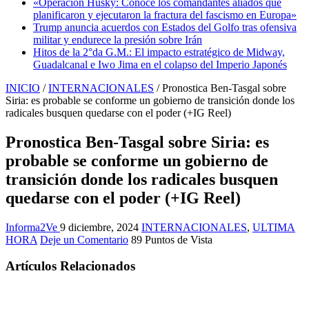
«Operación Husky: Conoce los comandantes aliados que
planificaron y ejecutaron la fractura del fascismo en Europa»
Trump anuncia acuerdos con Estados del Golfo tras ofensiva
militar y endurece la presión sobre Irán
Hitos de la 2°da G.M.: El impacto estratégico de Midway,
Guadalcanal e Iwo Jima en el colapso del Imperio Japonés
INICIO
/
INTERNACIONALES
/
Pronostica Ben-Tasgal sobre
Siria: es probable se conforme un gobierno de transición donde los
radicales busquen quedarse con el poder (+IG Reel)
Pronostica Ben-Tasgal sobre Siria: es
probable se conforme un gobierno de
transición donde los radicales busquen
quedarse con el poder (+IG Reel)
Informa2Ve
9 diciembre, 2024
INTERNACIONALES
,
ULTIMA
HORA
Deje un Comentario
89 Puntos de Vista
Artículos Relacionados