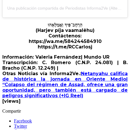
Una publicación compartida de Periodistas Informa2Ve (Alterna) (@periodistasinforma2ve)
הַרְחֶב־פִּיךָ וַאֲמַלְאֵהוּ
(Harjev píja vaamalêhu)
Contáctenos:
https://wa.me/584244584910
https://t.me/RCCarlosj
Información: Valeria Fernández| Mundo UR
Transcripción: C. Romero (C.N.P. 24.081) | B.
Bracho (C.N.P. 12.249) |
Otras Noticias vía Informa2Ve.:
Netanyahu califica
de histórica la jornada en Oriente Medio|
“Colapso del régimen de Assad, ofrece una gran
oportunidad, pero también está cargado de
peligros significativos (+IG Reel)
[views]
Compartir
Facebook
Twitter