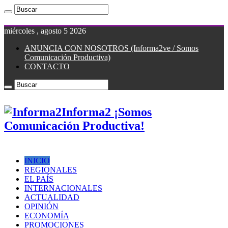
miércoles , agosto 5 2026
ANUNCIA CON NOSOTROS (Informa2ve / Somos
Comunicación Productiva)
CONTACTO
Informa2 ¡Somos
Comunicación Productiva!
INICIO
REGIONALES
EL PAÍS
INTERNACIONALES
ACTUALIDAD
OPINIÓN
ECONOMÍA
PROMOCIONES