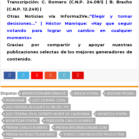
Transcripción: C. Romero (C.N.P. 24.081) | B. Bracho
(C.N.P. 12.249) |
Otras Noticias vía Informa2Ve.:
“Elegir y tomar
decisiones…” | Héctor Manrique: «Hay que seguir
votando para lograr un cambio en cualquier
momento»
Gracias por compartir y apoyar nuestras
publicaciones selectas de los mejores generadores de
contenido.
Etiquetas
@PERIODISTASINFORMA2VE
INDEXA PORTAL
INDEXAR PÁGINA
INSTAGRAM
JUEZ EDWARD CHEN.
JUEZ FEDERAL BLOQUEÓ EL FIN DEL TPS
JUEZ FEDERAL EN EL DISTRITO NORTE DE CALIFORNIA
MONETIZA PORTAL
MONETIZAR PORTAL
PERIODISTA CARLOS ROMERO
PRENSA CARLOS ROMERO
PRENSA INFORMA2ONLINE.COM
PRENSA NOTICIAS TELEMUNDO
SOMOS COMUNICACIÓN PRODUCTIVA