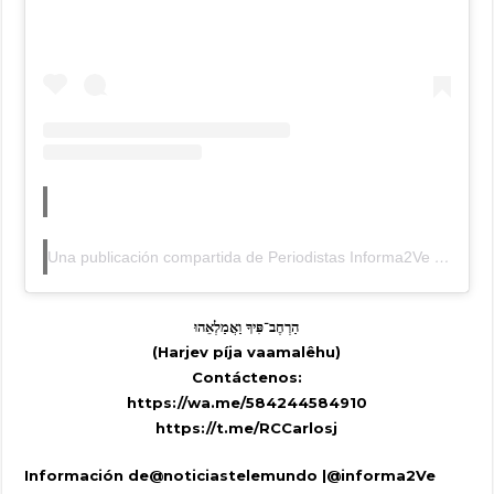
Una publicación compartida de Periodistas Informa2Ve (Alterna) (@periodistasinforma2ve)
הַרְחֶב־פִּיךָ וַאֲמַלְאֵהוּ
(Harjev píja vaamalêhu)
Contáctenos:
https://wa.me/584244584910
https://t.me/RCCarlosj
Información de@noticiastelemundo |@informa2Ve