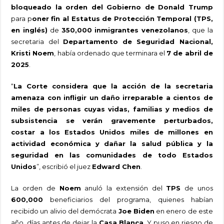
bloqueado la orden del Gobierno de Donald Trump
para p
oner fin al Estatus de Protección Temporal (TPS,
en inglés)
de
350,000 inmigrantes venezolanos
, que la
secretaria del
Departamento de Seguridad Nacional,
Kristi Noem
, había ordenado que terminara el
7 de abril de
2025
.
“
La Corte considera que la acción de la secretaria
amenaza con infligir un daño irreparable a cientos de
miles de personas cuyas vidas, familias y medios de
subsistencia se verán gravemente perturbados,
costar a los Estados Unidos miles de millones en
actividad económica y dañar la salud pública y la
seguridad en las comunidades de todo Estados
Unidos
”, escribió el juez
Edward Chen
.
La orden de
Noem
anuló la extensión del
TPS
de unos
600,000
beneficiarios del programa, quienes habían
recibido un alivio del demócrata
Joe Biden
en enero de este
año, días antes de dejar la
Casa Blanca
. Y puso en riesgo de