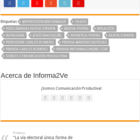
Etiquetas
@PERIODISTASINFORMA2VE
18.62%
FEDECÁMARAS NUEVA ESPARTA
INDEXA PORTAL
INFLACIÓN
INSTAGRAM
JESÚS IRAUSQUÍN.
MONETIZA PORTAL
NUEVA ESPARTA
PERIODISTA CARLOS ROMERO
PRENSA @REDRECNOTICIAS
PRENSA CARLOS ROMERO
PRENSA INFORMA2ONLINE.COM
SOMOS COMUNICACIÓN PRODUCTIVA
Acerca de Informa2Ve
¡Somos Comunicación Productiva!
Previos
“La vía electoral única forma de