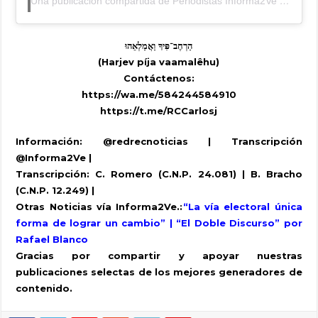
Una publicación compartida de Periodistas Informa2Ve (Alterna) (@periodistasinforma2ve)
הַרְחֶב־פִּיךָ וַאֲמַלְאֵהוּ
(Harjev píja vaamalêhu)
Contáctenos:
https://wa.me/584244584910
https://t.me/RCCarlosj
Información: @redrecnoticias | Transcripción
@Informa2Ve |
Transcripción: C. Romero (C.N.P. 24.081) | B. Bracho
(C.N.P. 12.249) |
Otras Noticias vía Informa2Ve.:
“La vía electoral única
forma de lograr un cambio” | “El Doble Discurso” por
Rafael Blanco
Gracias por compartir y apoyar nuestras
publicaciones selectas de los mejores generadores de
contenido.