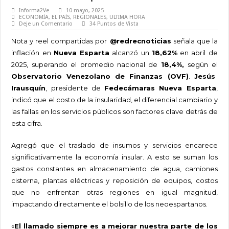
Informa2Ve
10 mayo, 2025
ECONOMÍA
,
EL PAÍS
,
REGIONALES
,
ULTIMA HORA
Deje un Comentario
34 Puntos de Vista
Nota y reel compartidas por
@redrecnoticias
señala que la
inflación en
Nueva Esparta
alcanzó un
18,62%
en abril de
2025, superando el promedio nacional de
18,4%,
según el
Observatorio Venezolano de Finanzas (OVF)
.
Jesús
Irausquín
, presidente de
Fedecámaras Nueva Esparta
,
indicó que el costo de la insularidad, el diferencial cambiario y
las fallas en los servicios públicos son factores clave detrás de
esta cifra.
Agregó que el traslado de insumos y servicios encarece
significativamente la economía insular. A esto se suman los
gastos constantes en almacenamiento de agua, camiones
cisterna, plantas eléctricas y reposición de equipos, costos
que no enfrentan otras regiones en igual magnitud,
impactando directamente el bolsillo de los neoespartanos.
«
El llamado siempre es a mejorar nuestra parte de los