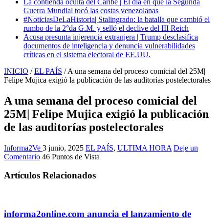
La contienda oculta del Caribe | El día en que la Segunda
Guerra Mundial tocó las costas venezolanas
#NoticiasDeLaHistoria| Stalingrado: la batalla que cambió el
rumbo de la 2°da G.M. y selló el declive del III Reich
Acusa presunta injerencia extranjera | Trump desclasifica
documentos de inteligencia y denuncia vulnerabilidades
críticas en el sistema electoral de EE.UU.
INICIO
/
EL PAÍS
/
A una semana del proceso comicial del 25M|
Felipe Mujica exigió la publicación de las auditorías postelectorales
A una semana del proceso comicial del
25M| Felipe Mujica exigió la publicación
de las auditorías postelectorales
Informa2Ve
3 junio, 2025
EL PAÍS
,
ULTIMA HORA
Deje un
Comentario
46 Puntos de Vista
Artículos Relacionados
informa2online.com anuncia el lanzamiento de