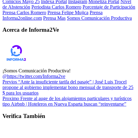
Comicios Mayo 25
Indexa Portal
Instagram
Monetiza Portal
Nivel
de Abstención
Periodista Carlos Romero
Porcentaje de Participación
Prensa Carlos Romero
Prensa Felipe Mujica
Prensa
Informa2online.com
Prensa Mas
Somos Comunicación Productiva
Acerca de Informa2Ve
¡Somos Comunicación Productiva!
@https://twitter.com/Informa2ve
Previos
“Ante la insuficiente tarifa del pasaje” | José Luis Trocel
propone al gobierno implementar bono mensual de transporte de 25
$ para los usuarios
Proximo
Frente al auge de los alojamientos particulares y turísticos
tipo Airbnb | Hoteleros en Nueva Esparta buscan “reinventarse”
Verifica También