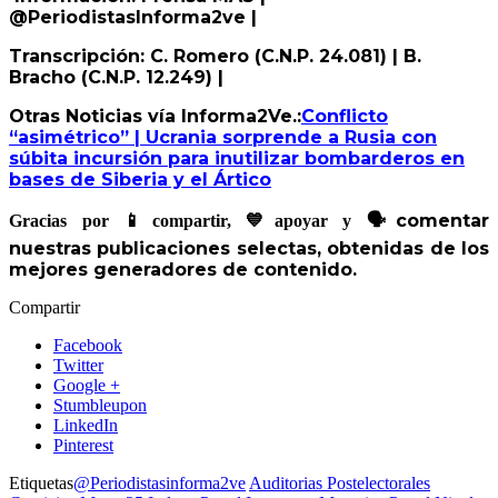
@PeriodistasInforma2ve
|
Transcripción: C. Romero (C.N.P. 24.081) | B.
Bracho (C.N.P. 12.249) |
Otras Noticias vía Informa2Ve.:
Conflicto
“asimétrico” | Ucrania sorprende a Rusia con
súbita incursión para inutilizar bombarderos en
bases de Siberia y el Ártico
comentar
Gracias por
📱
compartir,
💙
apoyar y
🗣
nuestras publicaciones selectas, obtenidas de los
mejores generadores de contenido.
Compartir
Facebook
Twitter
Google +
Stumbleupon
LinkedIn
Pinterest
Etiquetas
@Periodistasinforma2ve
Auditorias Postelectorales