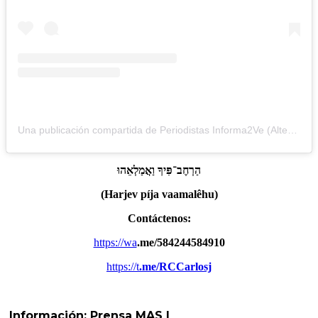
Una publicación compartida de Periodistas Informa2Ve (Alterna) (@periodistasinforma2ve)
הַרְחֶב־פִּיךָ
וַאֲמַלְאֵהוּ
(Harjev píja vaamalêhu)
Contáctenos:
https://wa
.me/584244584910
https://t
.me/RCCarlosj
Información:
Prensa MAS |