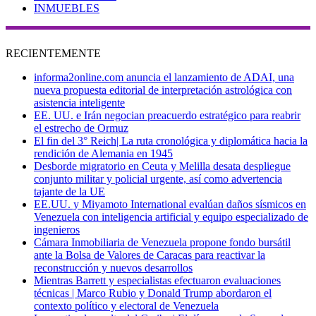
INMUEBLES
RECIENTEMENTE
informa2online.com anuncia el lanzamiento de ADAI, una
nueva propuesta editorial de interpretación astrológica con
asistencia inteligente
EE. UU. e Irán negocian preacuerdo estratégico para reabrir
el estrecho de Ormuz
El fin del 3° Reich| La ruta cronológica y diplomática hacia la
rendición de Alemania en 1945
Desborde migratorio en Ceuta y Melilla desata despliegue
conjunto militar y policial urgente, así como advertencia
tajante de la UE
EE.UU. y Miyamoto International evalúan daños sísmicos en
Venezuela con inteligencia artificial y equipo especializado de
ingenieros
Cámara Inmobiliaria de Venezuela propone fondo bursátil
ante la Bolsa de Valores de Caracas para reactivar la
reconstrucción y nuevos desarrollos
Mientras Barrett y especialistas efectuaron evaluaciones
técnicas | Marco Rubio y Donald Trump abordaron el
contexto político y electoral de Venezuela