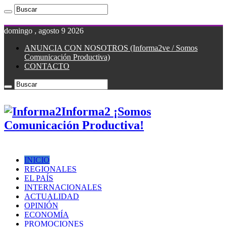
domingo , agosto 9 2026
ANUNCIA CON NOSOTROS (Informa2ve / Somos
Comunicación Productiva)
CONTACTO
Informa2 ¡Somos
Comunicación Productiva!
INICIO
REGIONALES
EL PAÍS
INTERNACIONALES
ACTUALIDAD
OPINIÓN
ECONOMÍA
PROMOCIONES