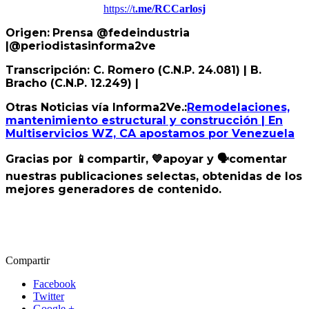
https://t
.me/RCCarlosj
Origen:
Prensa @fedeindustria
|@periodistasinforma2ve
Transcripción: C. Romero (C.N.P. 24.081) | B.
Bracho (C.N.P. 12.249) |
Otras Noticias vía Informa2Ve.:
Remodelaciones,
mantenimiento estructural y construcción | En
Multiservicios WZ, CA apostamos por Venezuela
Gracias por
📱
compartir,
💙
apoyar y
🗣
️comentar
nuestras publicaciones selectas, obtenidas de los
mejores generadores de contenido.
Compartir
Facebook
Twitter
Google +