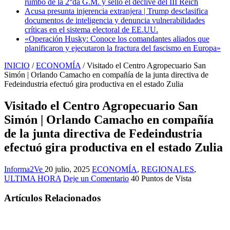
rumbo de la 2°da G.M. y selló el declive del III Reich
Acusa presunta injerencia extranjera | Trump desclasifica
documentos de inteligencia y denuncia vulnerabilidades
críticas en el sistema electoral de EE.UU.
«Operación Husky: Conoce los comandantes aliados que
planificaron y ejecutaron la fractura del fascismo en Europa»
INICIO
/
ECONOMÍA
/
Visitado el Centro Agropecuario San
Simón | Orlando Camacho en compañía de la junta directiva de
Fedeindustria efectuó gira productiva en el estado Zulia
Visitado el Centro Agropecuario San
Simón | Orlando Camacho en compañía
de la junta directiva de Fedeindustria
efectuó gira productiva en el estado Zulia
Informa2Ve
20 julio, 2025
ECONOMÍA
,
REGIONALES
,
ULTIMA HORA
Deje un Comentario
40 Puntos de Vista
Artículos Relacionados