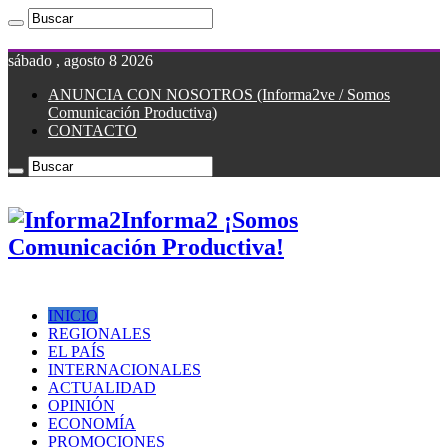
sábado , agosto 8 2026
ANUNCIA CON NOSOTROS (Informa2ve / Somos
Comunicación Productiva)
CONTACTO
Informa2 ¡Somos
Comunicación Productiva!
INICIO
REGIONALES
EL PAÍS
INTERNACIONALES
ACTUALIDAD
OPINIÓN
ECONOMÍA
PROMOCIONES