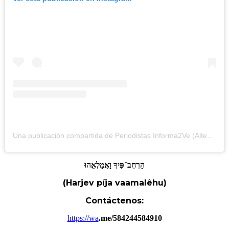
Una publicación compartida de Periodistas Informa2Ve (Alterna) (@periodistasinforma2ve)
הַרְחֶב־פִּיךָ
וַאֲמַלְאֵהוּ
(Harjev píja vaamalêhu)
Contáctenos:
https://wa
.me/584244584910