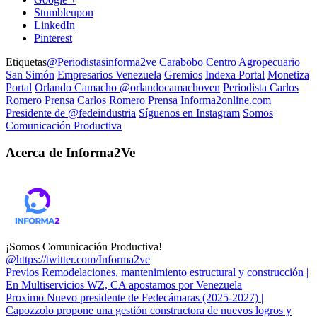
Stumbleupon
LinkedIn
Pinterest
Etiquetas
@Periodistasinforma2ve
Carabobo
Centro Agropecuario
San Simón
Empresarios Venezuela
Gremios
Indexa Portal
Monetiza
Portal
Orlando Camacho @orlandocamachoven
Periodista Carlos
Romero
Prensa Carlos Romero
Prensa Informa2online.com
Presidente de @fedeindustria
Síguenos en Instagram
Somos
Comunicación Productiva
Acerca de Informa2Ve
¡Somos Comunicación Productiva!
@https://twitter.com/Informa2ve
Previos
Remodelaciones, mantenimiento estructural y construcción |
En Multiservicios WZ, CA apostamos por Venezuela
Proximo
Nuevo presidente de Fedecámaras (2025-2027) |
Capozzolo propone una gestión constructora de nuevos logros y