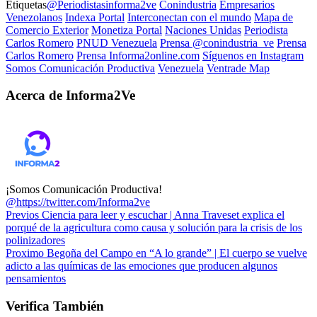
Etiquetas
@Periodistasinforma2ve
Conindustria
Empresarios
Venezolanos
Indexa Portal
Interconectan con el mundo
Mapa de
Comercio Exterior
Monetiza Portal
Naciones Unidas
Periodista
Carlos Romero
PNUD Venezuela
Prensa @conindustria_ve
Prensa
Carlos Romero
Prensa Informa2online.com
Síguenos en Instagram
Somos Comunicación Productiva
Venezuela
Ventrade Map
Acerca de Informa2Ve
¡Somos Comunicación Productiva!
@https://twitter.com/Informa2ve
Previos
Ciencia para leer y escuchar | Anna Traveset explica el
porqué de la agricultura como causa y solución para la crisis de los
polinizadores
Proximo
Begoña del Campo en “A lo grande” | El cuerpo se vuelve
adicto a las químicas de las emociones que producen algunos
pensamientos
Verifica También