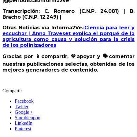
|@periodistasinforma2ve
Transcripción: C. Romero (C.N.P. 24.081) | B.
Bracho (C.N.P. 12.249) |
Otras Noticias vía Informa2Ve.:
Ciencia para leer y
escuchar | Anna Traveset explica el porqué de la
agricultura como causa y solución para la crisis
de los polinizadores
Gracias por
📱
compartir,
💙
apoyar y
🗣
️comentar
nuestras publicaciones selectas, obtenidas de los
mejores generadores de contenido.
Compartir
Facebook
Twitter
Google +
Stumbleupon
LinkedIn
Pinterest