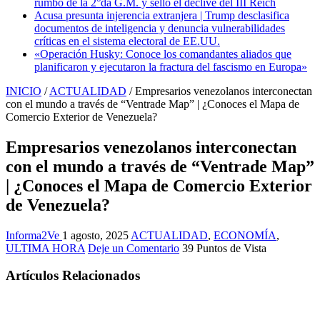
rumbo de la 2°da G.M. y selló el declive del III Reich
Acusa presunta injerencia extranjera | Trump desclasifica
documentos de inteligencia y denuncia vulnerabilidades
críticas en el sistema electoral de EE.UU.
«Operación Husky: Conoce los comandantes aliados que
planificaron y ejecutaron la fractura del fascismo en Europa»
INICIO
/
ACTUALIDAD
/
Empresarios venezolanos interconectan
con el mundo a través de “Ventrade Map” | ¿Conoces el Mapa de
Comercio Exterior de Venezuela?
Empresarios venezolanos interconectan
con el mundo a través de “Ventrade Map”
| ¿Conoces el Mapa de Comercio Exterior
de Venezuela?
Informa2Ve
1 agosto, 2025
ACTUALIDAD
,
ECONOMÍA
,
ULTIMA HORA
Deje un Comentario
39 Puntos de Vista
Artículos Relacionados