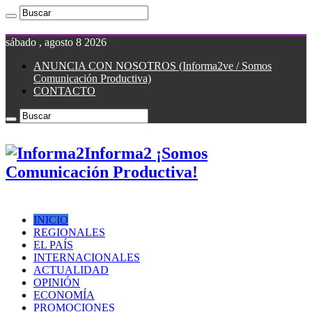
sábado , agosto 8 2026
ANUNCIA CON NOSOTROS (Informa2ve / Somos
Comunicación Productiva)
CONTACTO
Informa2 ¡Somos
Comunicación Productiva!
INICIO
REGIONALES
EL PAÍS
INTERNACIONALES
ACTUALIDAD
OPINIÓN
ECONOMÍA
PROMOCIONES