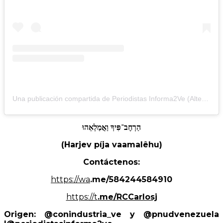
Una publicación compartida de Periodistas Informa2Ve (Alterna) (@periodistasinforma2ve)
הַרְחֶב־פִּיךָ
וַאֲמַלְאֵהוּ
(Harjev píja vaamalêhu)
Contáctenos:
https://wa
.me/584244584910
https://t
.me/RCCarlosj
Origen: @conindustria_ve y @pnudvenezuela