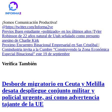
¡Somos Comunicación Productiva!
@https://twitter.com/Informa2ve
Previos
Buen estudiante «politizado» en los últimos años |Tyler
Robinson de 22 años natural de Utah señalado como presunto
asesino de Charlie Kirk
Proximo
Encuentro Binacional Empresarial en San Cristóbal |
Conindustria invita a la Cumbre “Construyendo la Zona Económica
Especial Binacional” este 19 de septiembre
Verifica También
Desborde migratorio en Ceuta y Melilla
desata despliegue conjunto militar y
policial urgente, así como advertencia
tajante de la UE