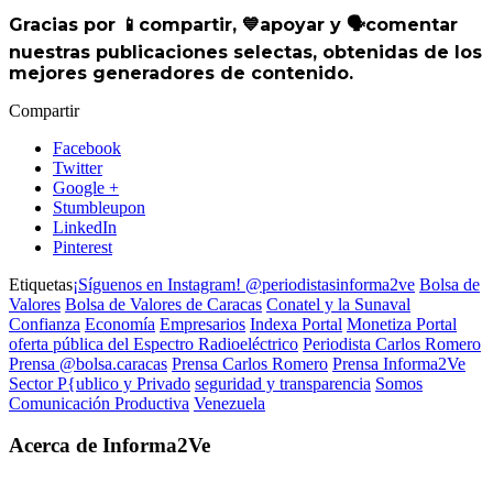
Gracias por
📱
compartir,
💙
apoyar y
🗣
️comentar
nuestras publicaciones selectas, obtenidas de los
mejores generadores de contenido.
Compartir
Facebook
Twitter
Google +
Stumbleupon
LinkedIn
Pinterest
Etiquetas
¡Síguenos en Instagram! @periodistasinforma2ve
Bolsa de
Valores
Bolsa de Valores de Caracas
Conatel y la Sunaval
Confianza
Economía
Empresarios
Indexa Portal
Monetiza Portal
oferta pública del Espectro Radioeléctrico
Periodista Carlos Romero
Prensa @bolsa.caracas
Prensa Carlos Romero
Prensa Informa2Ve
Sector P{ublico y Privado
seguridad y transparencia
Somos
Comunicación Productiva
Venezuela
Acerca de Informa2Ve