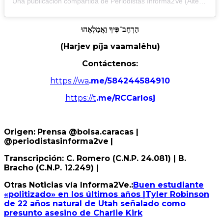
Una publicación compartida de Periodistas Informa2Ve (Alterna) (@periodistasinforma2ve)
הַרְחֶב־פִּיךָ
וַאֲמַלְאֵהוּ
(Harjev píja vaamalêhu)
Contáctenos:
https://wa
.me/584244584910
https://t
.me/RCCarlosj
Origen:
Prensa @bolsa.caracas
|
@periodistasinforma2ve
|
Transcripción: C. Romero (C.N.P. 24.081) | B.
Bracho (C.N.P. 12.249) |
Otras Noticias vía Informa2Ve.:
Buen estudiante
«politizado» en los últimos años |Tyler Robinson
de 22 años natural de Utah señalado como
presunto asesino de Charlie Kirk