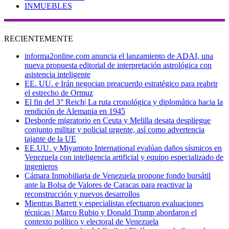
INMUEBLES
RECIENTEMENTE
informa2online.com anuncia el lanzamiento de ADAI, una
nueva propuesta editorial de interpretación astrológica con
asistencia inteligente
EE. UU. e Irán negocian preacuerdo estratégico para reabrir
el estrecho de Ormuz
El fin del 3° Reich| La ruta cronológica y diplomática hacia la
rendición de Alemania en 1945
Desborde migratorio en Ceuta y Melilla desata despliegue
conjunto militar y policial urgente, así como advertencia
tajante de la UE
EE.UU. y Miyamoto International evalúan daños sísmicos en
Venezuela con inteligencia artificial y equipo especializado de
ingenieros
Cámara Inmobiliaria de Venezuela propone fondo bursátil
ante la Bolsa de Valores de Caracas para reactivar la
reconstrucción y nuevos desarrollos
Mientras Barrett y especialistas efectuaron evaluaciones
técnicas | Marco Rubio y Donald Trump abordaron el
contexto político y electoral de Venezuela