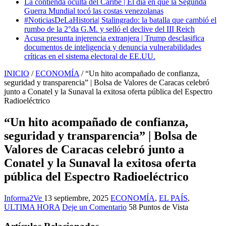
La contienda oculta del Caribe | El día en que la Segunda
Guerra Mundial tocó las costas venezolanas
#NoticiasDeLaHistoria| Stalingrado: la batalla que cambió el
rumbo de la 2°da G.M. y selló el declive del III Reich
Acusa presunta injerencia extranjera | Trump desclasifica
documentos de inteligencia y denuncia vulnerabilidades
críticas en el sistema electoral de EE.UU.
INICIO
/
ECONOMÍA
/
“Un hito acompañado de confianza,
seguridad y transparencia” | Bolsa de Valores de Caracas celebró
junto a Conatel y la Sunaval la exitosa oferta pública del Espectro
Radioeléctrico
“Un hito acompañado de confianza,
seguridad y transparencia” | Bolsa de
Valores de Caracas celebró junto a
Conatel y la Sunaval la exitosa oferta
pública del Espectro Radioeléctrico
Informa2Ve
13 septiembre, 2025
ECONOMÍA
,
EL PAÍS
,
ULTIMA HORA
Deje un Comentario
58 Puntos de Vista