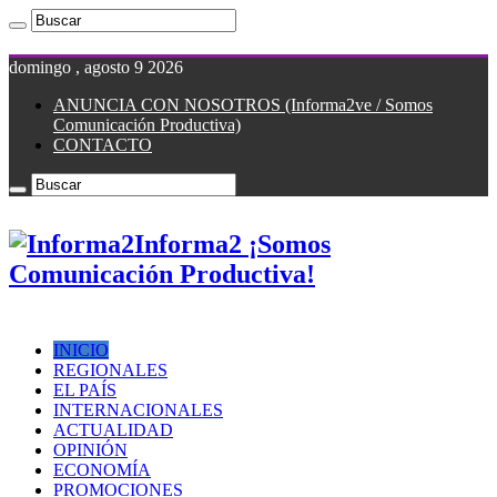
domingo , agosto 9 2026
ANUNCIA CON NOSOTROS (Informa2ve / Somos
Comunicación Productiva)
CONTACTO
Informa2 ¡Somos
Comunicación Productiva!
INICIO
REGIONALES
EL PAÍS
INTERNACIONALES
ACTUALIDAD
OPINIÓN
ECONOMÍA
PROMOCIONES