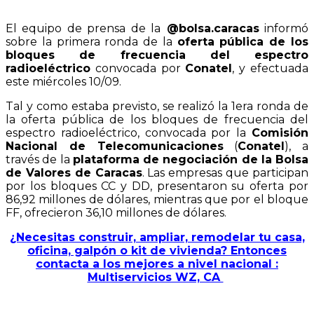
El equipo de prensa de la
@bolsa.caracas
informó
sobre la primera ronda de la
oferta pública de los
bloques de frecuencia del espectro
radioeléctrico
convocada por
Conatel
, y efectuada
este miércoles 10/09.
Tal y como estaba previsto, se realizó la 1era ronda de
la oferta pública de los bloques de frecuencia del
espectro radioeléctrico, convocada por la
Comisión
Nacional de Telecomunicaciones
(
Conatel
), a
través de la
plataforma de negociación de la Bolsa
de Valores de Caracas
. Las empresas que participan
por los bloques CC y DD, presentaron su oferta por
86,92 millones de dólares, mientras que por el bloque
FF, ofrecieron 36,10 millones de dólares.
¿Necesitas construir, ampliar, remodelar tu casa,
oficina, galpón o kit de vivienda? Entonces
contacta a los mejores a nivel nacional :
Multiservicios WZ, CA